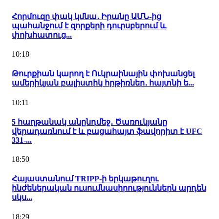
Հորմուզը փակ կմնա․ Իրանը ԱՄՆ-ից
պահանջում է զորքերի դուրսբերում և
փոխհատուց...
10:18
Թուրքիան կարող է Ուկրաինային փոխանցել
ամերիկյան բալիստիկ հրթիռներ․ հայտնի ե...
10:11
5 հաղթանակ անընդմեջ․ Ծառուկյանը
վերադառնում է և բացահայտ ֆավորիտ է UFC
331-...
18:50
Հայաստանում TRIPP-ի երկաթուղու
ինժեներական ուսումնասիրություններն արդեն
սկս...
18:29