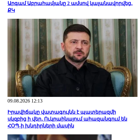
Արգամ Աբրահամյանը 2 ամսով կալանավորվեց․
ՔԿ
09.08.2026 12:13
Իրավիճակը վատագույնն է պատերազմի
սկզբից ի վեր․ Ուկրաինայում ահազանգում են
ՀՕՊ-ի խնդիրների մասին