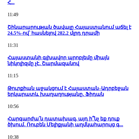
Հ...
11:49
Շինարարության ծավալը Հայաստանում աճել է
24.5%-ով՝ հասնելով 282.2 մլրդ դրամի
11:31
Հայաստանի գլխավոր պրոբլեմը միայն
նիկոլիզմը չէ․ Շարմազանով
11:15
Թուրքիան աջակցում է Հայաստան–Ադրբեջան
երկարատև խաղաղությանը․ Ֆիդան
10:56
Հարգարժա՛ն դատախազ, այդ ի՞նչ եք դուք
ծխում․ Ռուբեն Մելիքյանի աղմկահարույց գ...
10:38