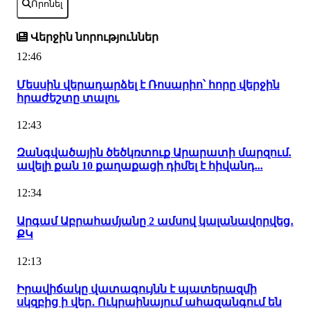
Որոնել
Վերջին նորություններ
12:46
Մեսսին վերադարձել է Ռոսարիո՝ հորը վերջին
հրաժեշտը տալու
12:43
Զանգվածային ծեծկռտուք Արարատի մարզում.
ավելի քան 10 քաղաքացի դիմել է հիվանդ...
12:34
Արգամ Աբրահամյանը 2 ամսով կալանավորվեց․
ՔԿ
12:13
Իրավիճակը վատագույնն է պատերազմի
սկզբից ի վեր․ Ուկրաինայում ահազանգում են