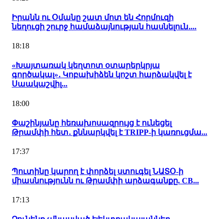
Իրանն ու Օմանը շատ մոտ են Հորմուզի
նեղուցի շուրջ համաձայնության հասնելուն․...
18:18
«Խայտառակ կեղտոտ օտարերկրյա
գործակալ»․ Կոբախիձեն կոշտ հարձակվել է
Սաակաշվիլ...
18:00
Փաշինյանը հեռախոսազրույց է ունեցել
Թրամփի հետ․ քննարկվել է TRIPP-ի կառուցմա...
17:37
Պուտինը կարող է փորձել ստուգել ՆԱՏՕ-ի
միասնությունն ու Թրամփի արձագանքը. CB...
17:13