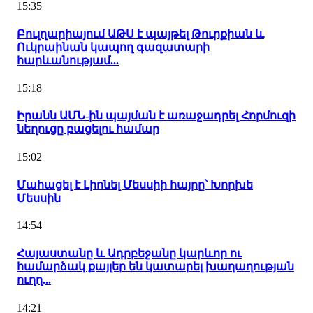
15:35
Բուլղարիայում ԱԹՍ է պայթել Թուրքիան և
Ուկրաինան կապող գազատարի
հարևանությամ...
15:18
Իրանն ԱՄՆ-ին պայման է առաջադրել Հորմուզի
նեղուցը բացելու համար
15:02
Մահացել է Լիոնել Մեսսիի հայրը՝ Խորխե
Մեսսին
14:54
Հայաստանը և Ադրբեջանը կարևոր ու
համարձակ քայլեր են կատարել խաղաղության
ուղղ...
14:21