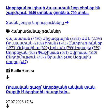
Ադրբեջանով դեպի Հայաստան նոր բեռներ են
շարժվում․ 1049 տոննա ցորեն և 700 տոն...
Տեսնել բոլոր նորությունները
Հանրաճանաչ թեմաներ
Հայաստան
(7480)
Միջազգային
(3292)
ԱՄՆ
(2293)
Ռուսաստան
(2109)
Իրան
(1743)
Ընտրություններ
(1273)
Ուկրաինա
(829)
Երևան
(799)
Իսրայել
(759)
Ադրբեջան
(623)
Փաշինյան
(561)
Եվրոպա
(510)
Ընդդիմություն
(437)
Թրամփ
(430)
Ազգային
ժողով
(417)
Radio Aurora
Ռուսական գազը՝ Ադրբեջանի անվան տակ.
Բաքվի էներգետիկ խաղը Եվր...
27.07.2026 17:54