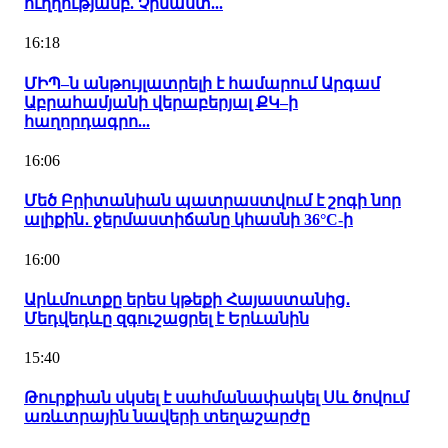
ուղղությամբ. Չինաստ...
16:18
ՄԻՊ–ն անթույլատրելի է համարում Արգամ
Աբրահամյանի վերաբերյալ ՔԿ–ի
հաղորդագրո...
16:06
Մեծ Բրիտանիան պատրաստվում է շոգի նոր
ալիքին․ ջերմաստիճանը կհասնի 36°C-ի
16:00
Արևմուտքը երես կթեքի Հայաստանից․
Մեդվեդևը զգուշացրել է Երևանին
15:40
Թուրքիան սկսել է սահմանափակել Սև ծովում
առևտրային նավերի տեղաշարժը