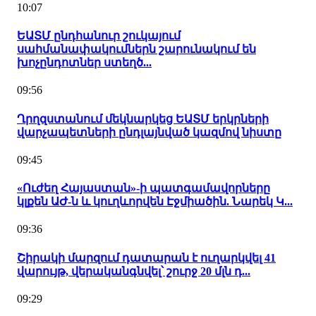
10:07
ԵԱՏՄ ընդհանուր շուկայում
սահմանափակումներն շարունակում են
խոչընդոտներ ստեղծ...
09:56
Ղրղզստանում մեկնարկեց ԵԱՏՄ երկրների
վարչապետների ընդլայնված կազմով նիստը
09:45
«Ուժեղ Հայաստան»-ի պատգամավորները
կլքեն ԱԺ-ն և կուղևորվեն Էջմիածին. Նարեկ Կ...
09:36
Շիրակի մարզում դատարան է ուղարկվել 41
վարույթ, վերականգնվել՝ շուրջ 20 մլն դ...
09:29