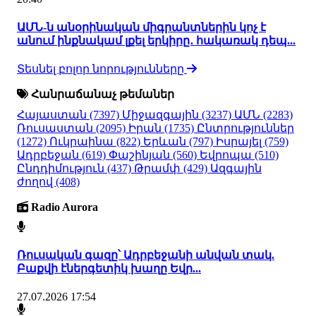
ԱՄՆ-ն անօրինական միգրանտներին կոչ է
անում ինքնակամ լքել երկիրը․ հակառակ դեպ...
Տեսնել բոլոր նորությունները
Հանրաճանաչ թեմաներ
Հայաստան
(7397)
Միջազգային
(3237)
ԱՄՆ
(2283)
Ռուսաստան
(2095)
Իրան
(1735)
Ընտրություններ
(1272)
Ուկրաինա
(822)
Երևան
(797)
Իսրայել
(759)
Ադրբեջան
(619)
Փաշինյան
(560)
Եվրոպա
(510)
Ընդդիմություն
(437)
Թրամփ
(429)
Ազգային
ժողով
(408)
Radio Aurora
Ռուսական գազը՝ Ադրբեջանի անվան տակ.
Բաքվի էներգետիկ խաղը Եվր...
27.07.2026 17:54