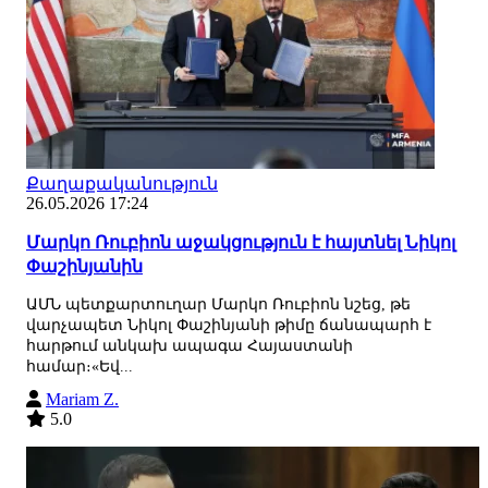
Քաղաքականություն
26.05.2026 17:24
Մարկո Ռուբիոն աջակցություն է հայտնել Նիկոլ
Փաշինյանին
ԱՄՆ պետքարտուղար Մարկո Ռուբիոն նշեց, թե
վարչապետ Նիկոլ Փաշինյանի թիմը ճանապարհ է
հարթում անկախ ապագա Հայաստանի
համար։«Եվ...
Mariam Z.
5.0