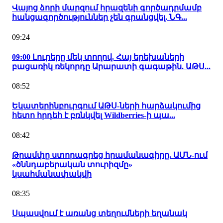
Վայոց ձորի մարզում հրազենի գործադրմամբ
հանցագործություններ չեն գրանցվել. ՆԳ...
09:24
09:00 Լուրերը մեկ տողով. Հայ երեխաների
բացառիկ ռեկորդը Արարատի գագաթին. ԱԹՍ...
08:52
Եկատերինբուրգում ԱԹՍ-ների հարձակումից
հետո հրդեհ է բռնկվել Wildberries-ի պա...
08:42
Թրամփը ստորագրեց հրամանագիրը. ԱՄՆ-ում
«ծննդաբերական տուրիզմը»
կսահմանափակվի
08:35
Սպասվում է առանց տեղումների եղանակ