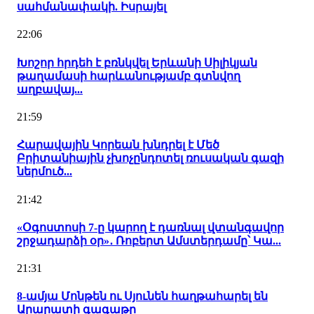
սահմանափակի. Իսրայել
22:06
Խոշոր հրդեհ է բռնկվել Երևանի Սիլիկյան
թաղամասի հարևանությամբ գտնվող
աղբավայ...
21:59
Հարավային Կորեան խնդրել է Մեծ
Բրիտանիային չխոչընդոտել ռուսական գազի
ներմուծ...
21:42
«Օգոստոսի 7-ը կարող է դառնալ վտանգավոր
շրջադարձի օր»․ Ռոբերտ Ամստերդամը՝ Կա...
21:31
8-ամյա Մոնթեն ու Սյունեն հաղթահարել են
Արարատի գագաթը