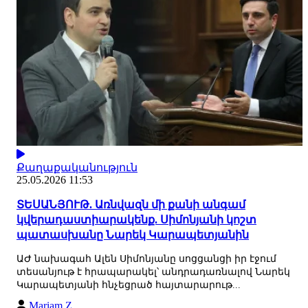
Քաղաքականություն
25.05.2026 11:53
ՏԵՍԱՆՅՈՒԹ. Առնվազն մի քանի անգամ
կվերադաստիարակենք. Սիմոնյանի կոշտ
պատասխանը Նարեկ Կարապետյանին
ԱԺ նախագահ Ալեն Սիմոնյանը սոցցանցի իր էջում
տեսանյութ է հրապարակել՝ անդրադառնալով Նարեկ
Կարապետյանի հնչեցրած հայտարարութ...
Mariam Z.