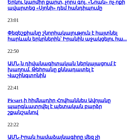
Երկու կարմիր քարտ, չորս գոլ․ «Նոան» ոչ-ոքի
ավարտեց «Սյոնի» դեմ հանդիպումը
23:01
Փեզեշքիանը շնորհակալություն է հայտնել
հարևան երկրներին՝ Իրանին աջակցելու հա...
22:50
ԱՄՆ-ն դիվանագիտական ներկայացում է
խաղում. Թեհրանը քննադատել է
Վաշինգտոնին
22:41
Picsart-ի հիմնադիր Հովհաննես Ավոյանը
պարգևատրվել է պետական բարձր
շքանշանով
22:22
ԱՄՆ-Իրան համաձայնագիրը մեզ չի