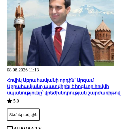
08.08.2026 11:13
Հովիկ Աբրահամյանի որդին՝ Արգամ
Աբրահամյանը պատվիրել է հոգևոր հովվի
սպանությունը՝ վրեժխնդրության շարժառիթով
5.0
Տեսնել ավելին
AURORA TV