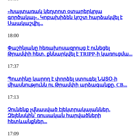
«Խայտառակ կեղտոտ օտարերկրյա
գործակալ»․ Կոբախիձեն կոշտ հարձակվել է
Սաակաշվիլ...
18:00
Փաշինյանը հեռախոսազրույց է ունեցել
Թրամփի հետ․ քննարկվել է TRIPP-ի կառուցմա...
17:37
Պուտինը կարող է փորձել ստուգել ՆԱՏՕ-ի
միասնությունն ու Թրամփի արձագանքը. CB...
17:13
Չունենք չվնասված էլեկտրակայաններ․
Զելենսկին՝ ռուսական հարվածների
հետևանքներ...
17:09