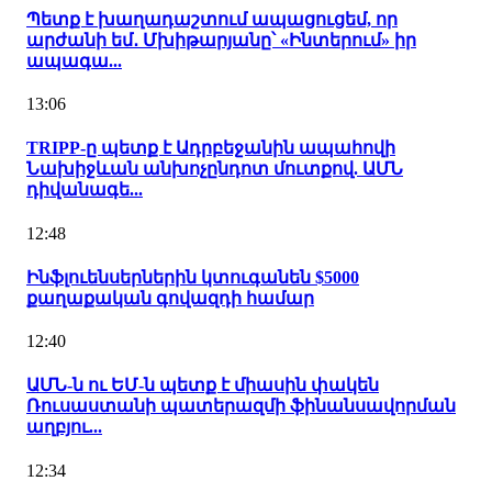
Պետք է խաղադաշտում ապացուցեմ, որ
արժանի եմ․ Մխիթարյանը՝ «Ինտերում» իր
ապագա...
13:06
TRIPP-ը պետք է Ադրբեջանին ապահովի
Նախիջևան անխոչընդոտ մուտքով. ԱՄՆ
դիվանագե...
12:48
Ինֆլուենսերներին կտուգանեն $5000
քաղաքական գովազդի համար
12:40
ԱՄՆ-ն ու ԵՄ-ն պետք է միասին փակեն
Ռուսաստանի պատերազմի ֆինանսավորման
աղբյու...
12:34