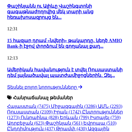
Փաշինյանն ու Ալիևը Վաշինգտոնի
գագաթնաժողովից մեկ տարի անց
հեռախոսազրույց են...
12:31
15 հազար դրամ «նվերի» թակարդը․ կեղծ AMIO
Bank-ի էջով փորձում են գողանալ քաղ...
12:13
Ամերիկան հավանություն է տվել Ռուսաստանի
դեմ լայնածավալ պատժամիջոցներին․ Զել...
Տեսնել բոլոր նորությունները
Հանրաճանաչ թեմաներ
Հայաստան
(7475)
Միջազգային
(3286)
ԱՄՆ
(2293)
Ռուսաստան
(2109)
Իրան
(1742)
Ընտրություններ
(1273)
Ուկրաինա
(828)
Երևան
(799)
Իսրայել
(759)
Ադրբեջան
(623)
Փաշինյան
(561)
Եվրոպա
(510)
Ընդդիմություն
(437)
Թրամփ
(430)
Ազգային