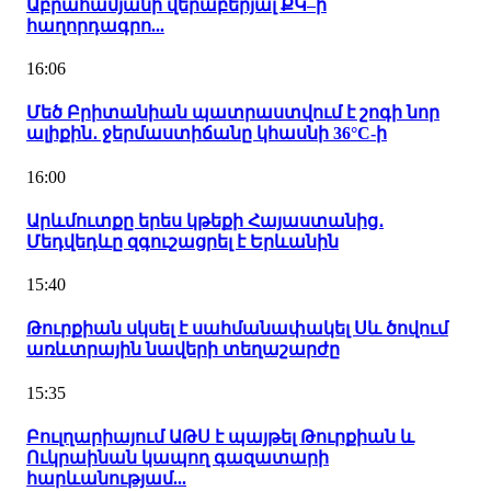
Աբրահամյանի վերաբերյալ ՔԿ–ի
հաղորդագրո...
16:06
Մեծ Բրիտանիան պատրաստվում է շոգի նոր
ալիքին․ ջերմաստիճանը կհասնի 36°C-ի
16:00
Արևմուտքը երես կթեքի Հայաստանից․
Մեդվեդևը զգուշացրել է Երևանին
15:40
Թուրքիան սկսել է սահմանափակել Սև ծովում
առևտրային նավերի տեղաշարժը
15:35
Բուլղարիայում ԱԹՍ է պայթել Թուրքիան և
Ուկրաինան կապող գազատարի
հարևանությամ...