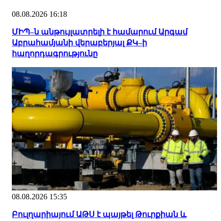
08.08.2026 16:18
ՄԻՊ–ն անթույլատրելի է համարում Արգամ
Աբրահամյանի վերաբերյալ ՔԿ–ի
հաղորդագրությունը
08.08.2026 15:35
Բուլղարիայում ԱԹՍ է պայթել Թուրքիան և