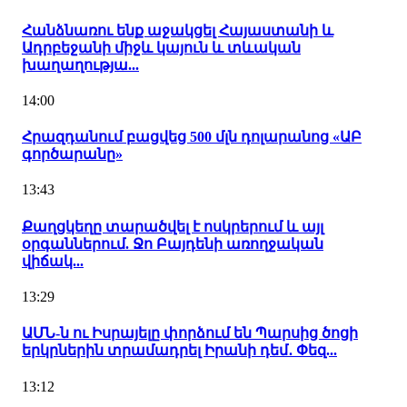
Հանձնառու ենք աջակցել Հայաստանի և
Ադրբեջանի միջև կայուն և տևական
խաղաղությա...
14:00
Հրազդանում բացվեց 500 մլն դոլարանոց «ԱԲ
գործարանը»
13:43
Քաղցկեղը տարածվել է ոսկրերում և այլ
օրգաններում. Ջո Բայդենի առողջական
վիճակ...
13:29
ԱՄՆ-ն ու Իսրայելը փորձում են Պարսից ծոցի
երկրներին տրամադրել Իրանի դեմ․ Փեզ...
13:12