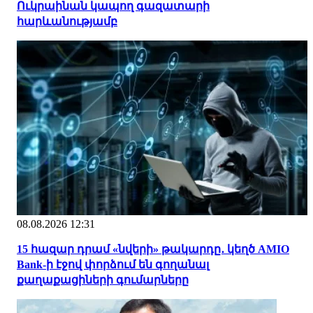
Ուկրաինան կապող գազատարի
հարևանությամբ
08.08.2026 12:31
15 հազար դրամ «նվերի» թակարդը․ կեղծ AMIO
Bank-ի էջով փորձում են գողանալ
քաղաքացիների գումարները