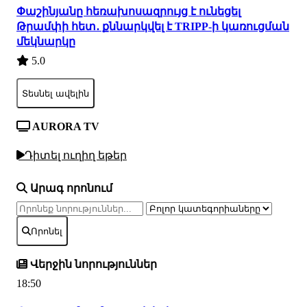
Փաշինյանը հեռախոսազրույց է ունեցել
Թրամփի հետ․ քննարկվել է TRIPP-ի կառուցման
մեկնարկը
5.0
Տեսնել ավելին
AURORA TV
Դիտել ուղիղ եթեր
Արագ որոնում
Որոնել
Վերջին նորություններ
18:50