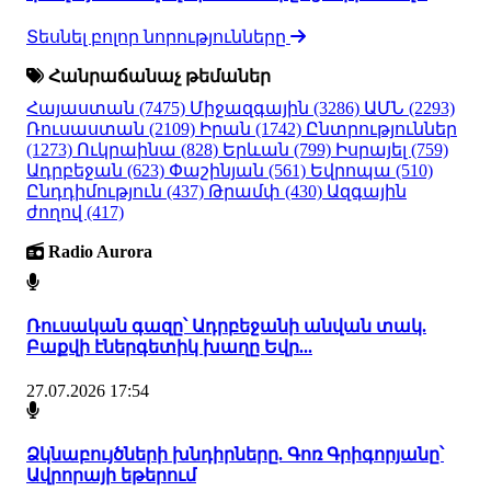
Տեսնել բոլոր նորությունները
Հանրաճանաչ թեմաներ
Հայաստան
(7475)
Միջազգային
(3286)
ԱՄՆ
(2293)
Ռուսաստան
(2109)
Իրան
(1742)
Ընտրություններ
(1273)
Ուկրաինա
(828)
Երևան
(799)
Իսրայել
(759)
Ադրբեջան
(623)
Փաշինյան
(561)
Եվրոպա
(510)
Ընդդիմություն
(437)
Թրամփ
(430)
Ազգային
ժողով
(417)
Radio Aurora
Ռուսական գազը՝ Ադրբեջանի անվան տակ.
Բաքվի էներգետիկ խաղը Եվր...
27.07.2026 17:54
Ձկնաբույծների խնդիրները. Գոռ Գրիգորյանը՝
Ավրորայի եթերում