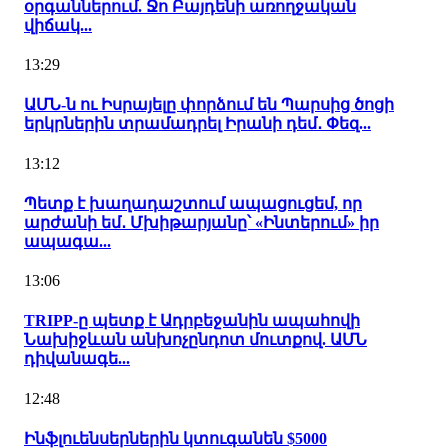
օրգաններում. Ջո Բայդենի առողջական
վիճակ...
13:29
ԱՄՆ-ն ու Իսրայելը փորձում են Պարսից ծոցի
երկրներին տրամադրել Իրանի դեմ․ Փեզ...
13:12
Պետք է խաղադաշտում ապացուցեմ, որ
արժանի եմ․ Մխիթարյանը՝ «Ինտերում» իր
ապագա...
13:06
TRIPP-ը պետք է Ադրբեջանին ապահովի
Նախիջևան անխոչընդոտ մուտքով. ԱՄՆ
դիվանագե...
12:48
Ինֆլուենսերներին կտուգանեն $5000