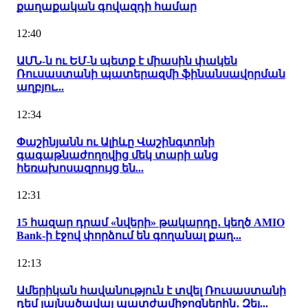
քաղաքական գովազդի համար
12:40
ԱՄՆ-ն ու ԵՄ-ն պետք է միասին փակեն
Ռուսաստանի պատերազմի ֆինանսավորման
աղբյու...
12:34
Փաշինյանն ու Ալիևը Վաշինգտոնի
գագաթնաժողովից մեկ տարի անց
հեռախոսազրույց են...
12:31
15 հազար դրամ «նվերի» թակարդը․ կեղծ AMIO
Bank-ի էջով փորձում են գողանալ քաղ...
12:13
Ամերիկան հավանություն է տվել Ռուսաստանի
դեմ լայնածավալ պատժամիջոցներին․ Զել...