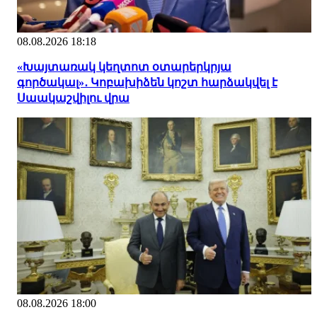
08.08.2026 18:18
«Խայտառակ կեղտոտ օտարերկրյա
գործակալ»․ Կոբախիձեն կոշտ հարձակվել է
Սաակաշվիլու վրա
08.08.2026 18:00