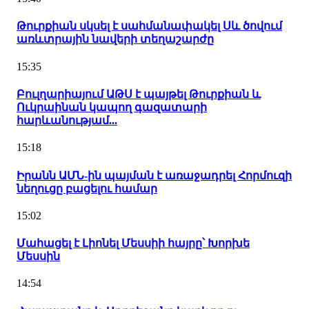
Թուրքիան սկսել է սահմանափակել Սև ծովում
առևտրային նավերի տեղաշարժը
15:35
Բուլղարիայում ԱԹՍ է պայթել Թուրքիան և
Ուկրաինան կապող գազատարի
հարևանությամ...
15:18
Իրանն ԱՄՆ-ին պայման է առաջադրել Հորմուզի
նեղուցը բացելու համար
15:02
Մահացել է Լիոնել Մեսսիի հայրը՝ Խորխե
Մեսսին
14:54