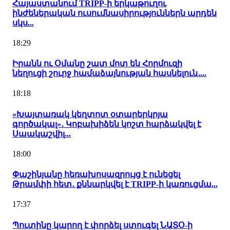
Հայաստանում TRIPP-ի երկաթուղու
ինժեներական ուսումնասիրություններն արդեն
սկս...
18:29
Իրանն ու Օմանը շատ մոտ են Հորմուզի
նեղուցի շուրջ համաձայնության հասնելուն․...
18:18
«Խայտառակ կեղտոտ օտարերկրյա
գործակալ»․ Կոբախիձեն կոշտ հարձակվել է
Սաակաշվիլ...
18:00
Փաշինյանը հեռախոսազրույց է ունեցել
Թրամփի հետ․ քննարկվել է TRIPP-ի կառուցմա...
17:37
Պուտինը կարող է փորձել ստուգել ՆԱՏՕ-ի