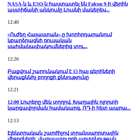
NASA-ն և ESO-ն հաստատել են Falcon 9-ի վերին
աստիճանի անկումը Լուսնի մակերես...
12:40
«Ուժեղ Հայաստան»-ը խորհրդարանում
կբարձրացնի ռուսական
սահմանափակումներից տու...
12:26
Բաքվում շարունակում է 15 հայ գերիների
վերաքննիչ բողոքի քննությունը
12:21
12:00 Լուրերը մեկ տողով. Խաղային ոլորտի
կարգավորման համակարգ. ՌԴ-ի հետ ապրա...
12:13
Էլեկտրական շարժիչով տրանսպորտային
միջոցների` մաքսատուրքի արտոնության