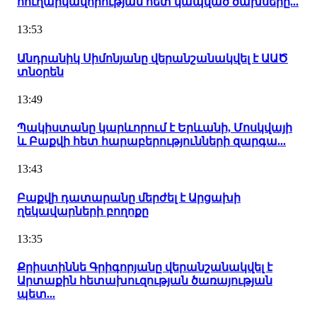
հուղարկավորության հետ կապված ծախսերը...
13:53
Անդրանիկ Սիմոնյանը վերանշանակվել է ԱԱԾ
տնօրեն
13:49
Պակիստանը կարևորում է Երևանի, Մոսկվայի
և Բաքվի հետ հարաբերությունների զարգա...
13:43
Բաքվի դատարանը մերժել է Արցախի
ղեկավարների բողոքը
13:35
Քրիստիննե Գրիգորյանը վերանշանակվել է
Արտաքին հետախուզության ծառայության
պետ...