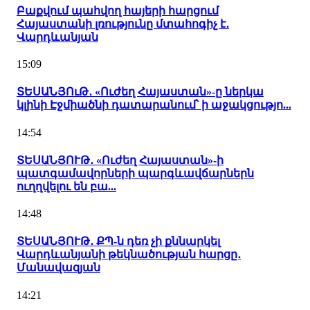
Բաքվում պահվող հայերի հարցում
Հայաստանի լռությունը մտահոգիչ է․
Վարդևանյան
15:09
ՏԵՍԱՆՅՈւԹ․ «Ուժեղ Հայաստան»-ը ներկա
կլինի Էջմիածնի դատարանում՝ ի աջակցությո...
14:54
ՏԵՍԱՆՅՈՒԹ․ «Ուժեղ Հայաստան»-ի
պատգամավորների պարգևավճարներն
ուղղվելու են բա...
14:48
ՏԵՍԱՆՅՈՒԹ․ ՔՊ-ն դեռ չի քննարկել
Վարդևանյանի թեկնածության հարցը․
Մանավազյան
14:21