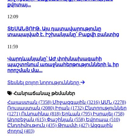
քվոտայ...
12:09
ՏԵՍԱՆՅՈՒԹ. Այս դատավարությունը
տապալված է․ Իշխանյանը՝ Բաքվի բանտից
11:59
Վարդևանյանը՝ ԱԺ փոխնախագահի
պաշտոնում առաջնահերթությունների և իր
որոշման մա...
Տեսնել բոլոր նորությունները
Հանրաճանաչ թեմաներ
Հայաստան
(7358)
Միջազգային
(3216)
ԱՄՆ
(2278)
Ռուսաստան
(2080)
Իրան
(1732)
Ընտրություններ
(1271)
Ուկրաինա
(818)
Երևան
(795)
Իսրայել
(758)
Ադրբեջան
(615)
Փաշինյան
(558)
Եվրոպա
(510)
Ընդդիմություն
(435)
Թրամփ
(427)
Ազգային
ժողով
(403)