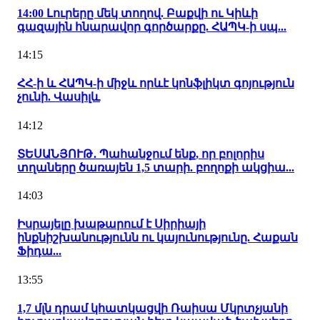
14:00 Լուրերը մեկ տողով. Բաքվի ու Կիևի
գազային հնարավոր գործարքը. ՀԱՊԿ-ի սպ...
14:15
ՀՀ-ի և ՀԱՊԿ-ի միջև որևէ կոնֆլիկտ գոյություն
չունի. Վասիլև
14:12
ՏԵՍԱՆՅՈՒԹ․ Պահանջում ենք, որ բոլորիս
տղաները ծառայեն 1,5 տարի. բողոքի ակցիա...
14:03
Իսրայելը խաթարում է Սիրիայի
ինքնիշխանությունն ու կայունությունը. Հաքան
Ֆիդա...
13:55
1,7 մլն դրամ կհատկացվի Ռաիսա Մկրտչյանի