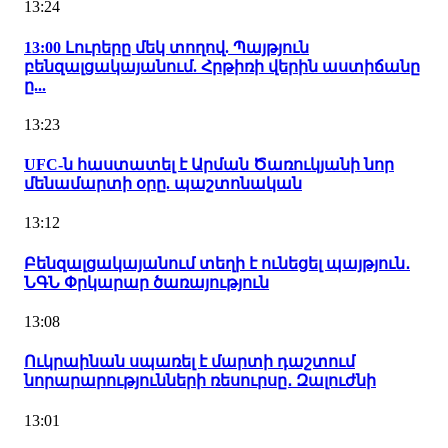
13:24
13:00 Լուրերը մեկ տողով. Պայթյուն
բենզալցակայանում. Հրթիռի վերին աստիճանը
ը...
13:23
UFC-ն հաստատել է Արման Ծառուկյանի նոր
մենամարտի օրը. պաշտոնական
13:12
Բենզալցակայանում տեղի է ունեցել պայթյուն․
ՆԳՆ Փրկարար ծառայություն
13:08
Ուկրաինան սպառել է մարտի դաշտում
նորարարությունների ռեսուրսը․ Զալուժնի
13:01