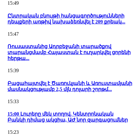
15:49
Ընտրական բնույթի հանցագործությունների
դեպքերի առթիվ նախաձեռնվել է 209 քրեակ...
15:47
Ռուսաստանից Ադրբեջանի տարածքով
տարանցմամբ Հայաստան է ուղարկվել ցորենի
հերթա...
15:39
Բացահայտվել է Ծառուկյանի և Առուստամյանի
մասնակցությամբ 2,5 մլն դոլարի շորթմ...
15:33
15:00 Լուրերը մեկ տողով. Կենտրոնական
Բանկի դիմաց ակցիա, ԱԺ նոր զարգացումներ
15:23