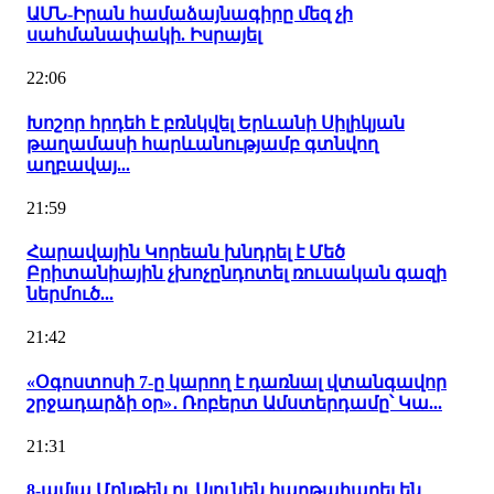
ԱՄՆ-Իրան համաձայնագիրը մեզ չի
սահմանափակի. Իսրայել
22:06
Խոշոր հրդեհ է բռնկվել Երևանի Սիլիկյան
թաղամասի հարևանությամբ գտնվող
աղբավայ...
21:59
Հարավային Կորեան խնդրել է Մեծ
Բրիտանիային չխոչընդոտել ռուսական գազի
ներմուծ...
21:42
«Օգոստոսի 7-ը կարող է դառնալ վտանգավոր
շրջադարձի օր»․ Ռոբերտ Ամստերդամը՝ Կա...
21:31
8-ամյա Մոնթեն ու Սյունեն հաղթահարել են