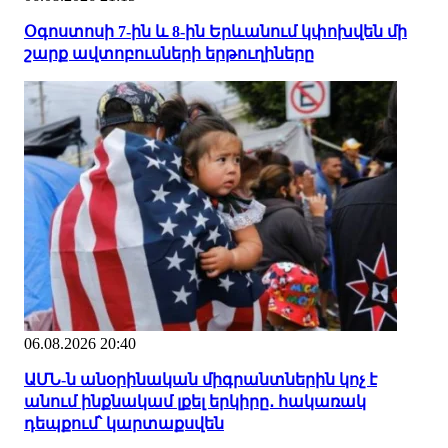
Օգոստոսի 7-ին և 8-ին Երևանում կփոխվեն մի
շարք ավտոբուսների երթուղիները
06.08.2026 20:40
ԱՄՆ-ն անօրինական միգրանտներին կոչ է
անում ինքնակամ լքել երկիրը․ հակառակ
դեպքում՝ կարտաքսվեն