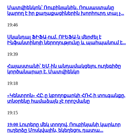
Մատվիենկոն՝ Ռուբինյանին․ Ռուսաստանը
կարող է իր քաղաքացիներին խորհուրդ տալ չ...
19:46
Սկանդալ ՖԻՖԱ-ում․ ՈՒԵՖԱ-ն մերժել է
Ինֆանտինոյի ներողությունը և պահպանում է...
19:39
Հայաստանի՝ ԵՄ-ին անդամակցելու ուղեգիծը
կործանարար է. Մատվիենկո
19:18
«Կենտրոն» ՀԸ-ը կբողոքարկի ՀՌՀ-ի տուգանքը.
տնօրենը համաձայն չէ որոշմանը
19:15
19:00 Լուրերը մեկ տողով. Ռուբինյանի կարևոր
ուղերձը Մոսկվային, եկեղեցու դատա...