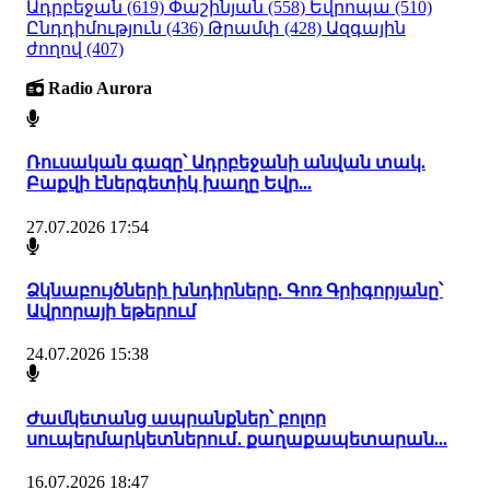
Ադրբեջան
(619)
Փաշինյան
(558)
Եվրոպա
(510)
Ընդդիմություն
(436)
Թրամփ
(428)
Ազգային
ժողով
(407)
Radio Aurora
Ռուսական գազը՝ Ադրբեջանի անվան տակ.
Բաքվի էներգետիկ խաղը Եվր...
27.07.2026 17:54
Ձկնաբույծների խնդիրները. Գոռ Գրիգորյանը՝
Ավրորայի եթերում
24.07.2026 15:38
Ժամկետանց ապրանքներ՝ բոլոր
սուպերմարկետներում․ քաղաքապետարան...
16.07.2026 18:47