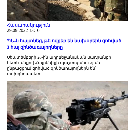
Հասարակություն
29.09.2022 13:16
ՊՆ-ն հայտնեց, թե ովքեր են նախօրեին զոհված
3 հայ զինծառայողները
Սեպտեմբերի 28-ին ադրբեջանական սադրանքի
հետևանքով Հայրենիքի պաշտպանության
ընթացքում զոհված զինծառայողներն են՝
փոխգնդապետ...