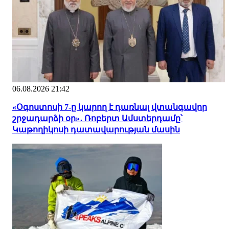
06.08.2026 21:42
«Օգոստոսի 7-ը կարող է դառնալ վտանգավոր
շրջադարձի օր»․ Ռոբերտ Ամստերդամը՝
Կաթողիկոսի դատավարության մասին