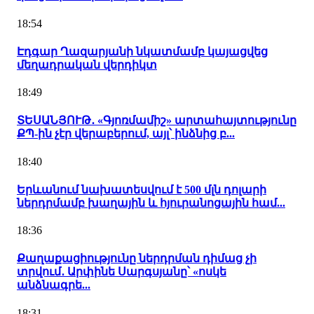
18:54
Էդգար Ղազարյանի նկատմամբ կայացվեց
մեղադրական վերդիկտ
18:49
ՏԵՍԱՆՅՈՒԹ․ «Գյոռմամիշ» արտահայտությունը
ՔՊ-ին չէր վերաբերում, այլ՝ ինձնից բ...
18:40
Երևանում նախատեսվում է 500 մլն դոլարի
ներդրմամբ խաղային և հյուրանոցային համ...
18:36
Քաղաքացիությունը ներդրման դիմաց չի
տրվում․ Արփինե Սարգսյանը՝ «ոսկե
անձնագրե...
18:31