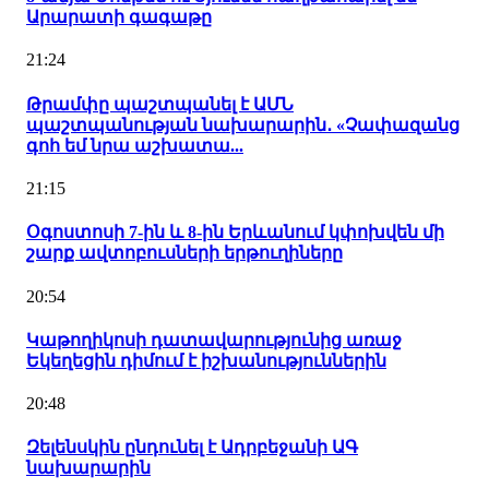
Արարատի գագաթը
21:24
Թրամփը պաշտպանել է ԱՄՆ
պաշտպանության նախարարին․ «Չափազանց
գոհ եմ նրա աշխատա...
21:15
Օգոստոսի 7-ին և 8-ին Երևանում կփոխվեն մի
շարք ավտոբուսների երթուղիները
20:54
Կաթողիկոսի դատավարությունից առաջ
Եկեղեցին դիմում է իշխանություններին
20:48
Զելենսկին ընդունել է Ադրբեջանի ԱԳ
նախարարին