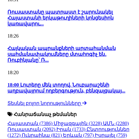
Ռուսաստանը պատրաստ է շարունակել
Հայաստանի երկաթուղիների կոնցեսիոն
կառավարու...
18:26
Հայկական ապրանքների արտահանման
սահմանափակումները մտահոգիչ են․
Ռուբինյանը՝ Ռ...
18:20
18:00 Լուրերը մեկ տողով. Նուբարաշենի
աղբավայրում ողբերգություն, բենզալցակայ...
Տեսնել բոլոր նորությունները
Հանրաճանաչ թեմաներ
Հայաստան
(7386)
Միջազգային
(3228)
ԱՄՆ
(2280)
Ռուսաստան
(2092)
Իրան
(1733)
Ընտրություններ
(1272)
Ուկրաինա
(821)
Երևան
(797)
Իսրայել
(759)