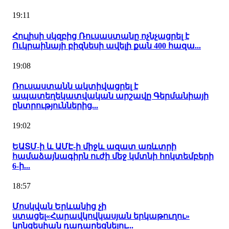
19:11
Հուլիսի սկզբից Ռուսաստանը ոչնչացրել է
Ուկրաինայի բիզնեսի ավելի քան 400 հազա...
19:08
Ռուսաստանն ակտիվացրել է
ապատեղեկատվական արշավը Գերմանիայի
ընտրություններից...
19:02
ԵԱՏՄ-ի և ԱՄԷ-ի միջև ազատ առևտրի
համաձայնագիրն ուժի մեջ կմտնի հոկտեմբերի
6-ի...
18:57
Մոսկվան Երևանից չի
ստացել«Հարավկովկասյան երկաթուղու»
կոնցեսիան դադարեցնելու...