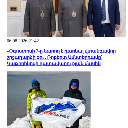
06.08.2026 21:42
«Օգոստոսի 7-ը կարող է դառնալ վտանգավոր
շրջադարձի օր»․ Ռոբերտ Ամստերդամը՝
Կաթողիկոսի դատավարության մասին