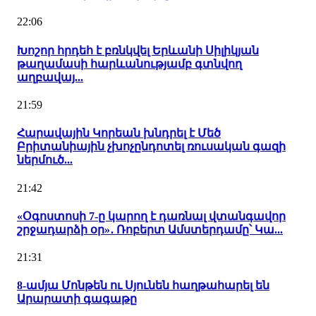
22:06
Խոշոր հրդեհ է բռնկվել Երևանի Սիլիկյան
թաղամասի հարևանությամբ գտնվող
աղբավայ...
21:59
Հարավային Կորեան խնդրել է Մեծ
Բրիտանիային չխոչընդոտել ռուսական գազի
ներմուծ...
21:42
«Օգոստոսի 7-ը կարող է դառնալ վտանգավոր
շրջադարձի օր»․ Ռոբերտ Ամստերդամը՝ Կա...
21:31
8-ամյա Մոնթեն ու Սյունեն հաղթահարել են
Արարատի գագաթը