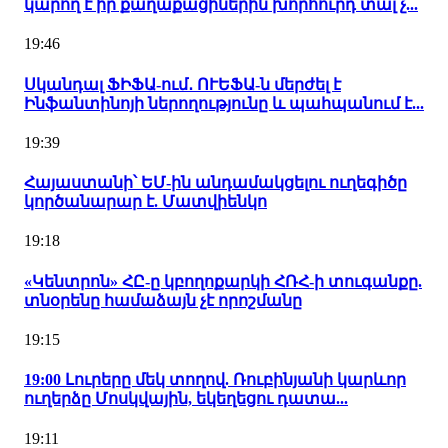
կարող է իր քաղաքացիներին խորհուրդ տալ չ...
19:46
Սկանդալ ՖԻՖԱ-ում․ ՈՒԵՖԱ-ն մերժել է
Ինֆանտինոյի ներողությունը և պահպանում է...
19:39
Հայաստանի՝ ԵՄ-ին անդամակցելու ուղեգիծը
կործանարար է. Մատվիենկո
19:18
«Կենտրոն» ՀԸ-ը կբողոքարկի ՀՌՀ-ի տուգանքը.
տնօրենը համաձայն չէ որոշմանը
19:15
19:00 Լուրերը մեկ տողով. Ռուբինյանի կարևոր
ուղերձը Մոսկվային, եկեղեցու դատա...
19:11