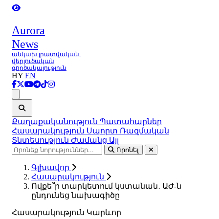
Aurora
News
անկախ լրատվական-
վերլուծական
գործակալություն
HY
EN
Ցանկ
Քաղաքականություն
Պատահարներ
Հասարակություն
Սպորտ
Ռազմական
Տնտեսություն
Ժամանց
Այլ
Որոնել
Գլխավոր
Հասարակություն
Ովքե՞ր տարկետում կստանան․ ԱԺ-ն
ընդունեց նախագիծը
Հասարակություն
Կարևոր