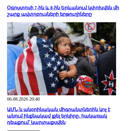
Օգոստոսի 7-ին և 8-ին Երևանում կփոխվեն մի
շարք ավտոբուսների երթուղիները
06.08.2026 20:40
ԱՄՆ-ն անօրինական միգրանտներին կոչ է
անում ինքնակամ լքել երկիրը․ հակառակ
դեպքում՝ կարտաքսվեն