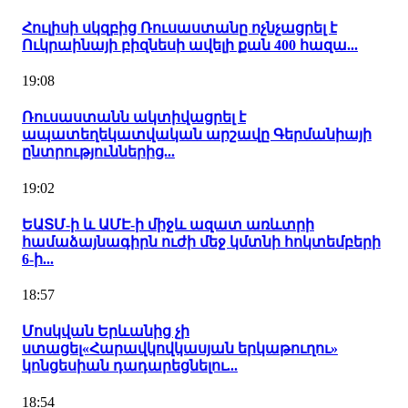
Հուլիսի սկզբից Ռուսաստանը ոչնչացրել է
Ուկրաինայի բիզնեսի ավելի քան 400 հազա...
19:08
Ռուսաստանն ակտիվացրել է
ապատեղեկատվական արշավը Գերմանիայի
ընտրություններից...
19:02
ԵԱՏՄ-ի և ԱՄԷ-ի միջև ազատ առևտրի
համաձայնագիրն ուժի մեջ կմտնի հոկտեմբերի
6-ի...
18:57
Մոսկվան Երևանից չի
ստացել«Հարավկովկասյան երկաթուղու»
կոնցեսիան դադարեցնելու...
18:54