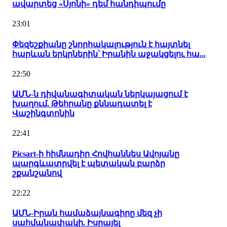
ավարտեց «Սյոնի» դեմ հանդիպումը
23:01
Փեզեշքիանը շնորհակալություն է հայտնել
հարևան երկրներին՝ Իրանին աջակցելու հա...
22:50
ԱՄՆ-ն դիվանագիտական ներկայացում է
խաղում. Թեհրանը քննադատել է
Վաշինգտոնին
22:41
Picsart-ի հիմնադիր Հովհաննես Ավոյանը
պարգևատրվել է պետական բարձր
շքանշանով
22:22
ԱՄՆ-Իրան համաձայնագիրը մեզ չի
սահմանափակի. Իսրայել