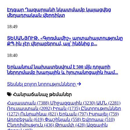
Էդգար Ղազարյանի նկատմամբ կայացվեց
մեղադրական վերդիկտ
18:49
ՏԵՍԱՆՅՈՒԹ․ «Գյոռմամիշ» արտահայտությունը
ՔՊ-ին չէր վերաբերում, այլ՝ ինձնից բ...
18:40
Երևանում նախատեսվում է 500 մլն դոլարի
ներդրմամբ խաղային և հյուրանոցային համ...
Տեսնել բոլոր նորությունները
Հանրաճանաչ թեմաներ
Հայաստան
(7388)
Միջազգային
(3230)
ԱՄՆ
(2281)
Ռուսաստան
(2092)
Իրան
(1735)
Ընտրություններ
(1272)
Ուկրաինա
(821)
Երևան
(797)
Իսրայել
(759)
Ադրբեջան
(619)
Փաշինյան
(558)
Եվրոպա
(510)
Ընդդիմություն
(436)
Թրամփ
(428)
Ազգային