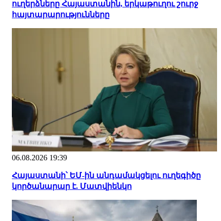
ուղերձները Հայաստանին, երկաթուղու շուրջ
հայտարարությունները
06.08.2026 19:39
Հայաստանի՝ ԵՄ-ին անդամակցելու ուղեգիծը
կործանարար է. Մատվիենկո