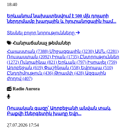
18:40
Երևանում նախատեսվում է 500 մլն դոլարի
ներդրմամբ խաղային և հյուրանոցային համ...
Տեսնել բոլոր նորությունները
Հանրաճանաչ թեմաներ
Հայաստան
(7388)
Միջազգային
(3230)
ԱՄՆ
(2281)
Ռուսաստան
(2092)
Իրան
(1735)
Ընտրություններ
(1272)
Ուկրաինա
(821)
Երևան
(797)
Իսրայել
(759)
Ադրբեջան
(619)
Փաշինյան
(558)
Եվրոպա
(510)
Ընդդիմություն
(436)
Թրամփ
(428)
Ազգային
ժողով
(407)
Radio Aurora
Ռուսական գազը՝ Ադրբեջանի անվան տակ.
Բաքվի էներգետիկ խաղը Եվր...
27.07.2026 17:54