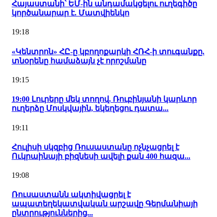
Հայաստանի՝ ԵՄ-ին անդամակցելու ուղեգիծը
կործանարար է. Մատվիենկո
19:18
«Կենտրոն» ՀԸ-ը կբողոքարկի ՀՌՀ-ի տուգանքը.
տնօրենը համաձայն չէ որոշմանը
19:15
19:00 Լուրերը մեկ տողով. Ռուբինյանի կարևոր
ուղերձը Մոսկվային, եկեղեցու դատա...
19:11
Հուլիսի սկզբից Ռուսաստանը ոչնչացրել է
Ուկրաինայի բիզնեսի ավելի քան 400 հազա...
19:08
Ռուսաստանն ակտիվացրել է
ապատեղեկատվական արշավը Գերմանիայի
ընտրություններից...