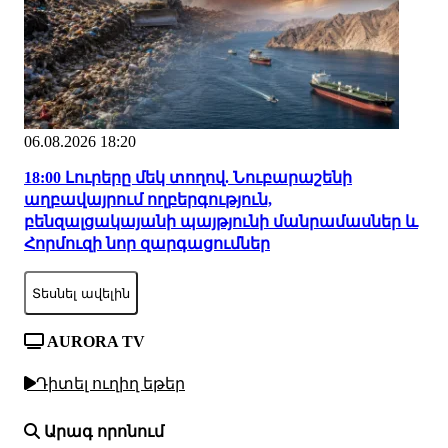
06.08.2026 18:20
18:00 Լուրերը մեկ տողով. Նուբարաշենի
աղբավայրում ողբերգություն,
բենզալցակայանի պայթյունի մանրամասներ և
Հորմուզի նոր զարգացումներ
Տեսնել ավելին
AURORA TV
Դիտել ուղիղ եթեր
Արագ որոնում