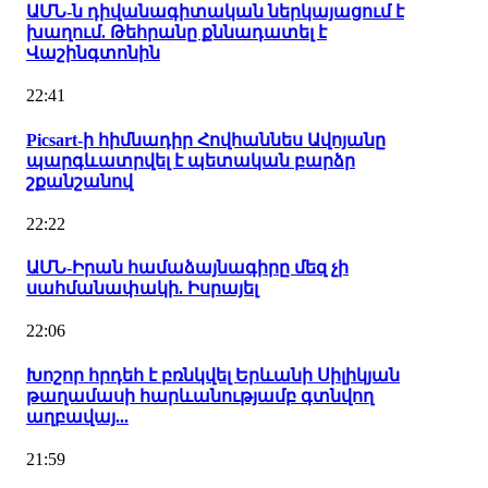
ԱՄՆ-ն դիվանագիտական ներկայացում է
խաղում. Թեհրանը քննադատել է
Վաշինգտոնին
22:41
Picsart-ի հիմնադիր Հովհաննես Ավոյանը
պարգևատրվել է պետական բարձր
շքանշանով
22:22
ԱՄՆ-Իրան համաձայնագիրը մեզ չի
սահմանափակի. Իսրայել
22:06
Խոշոր հրդեհ է բռնկվել Երևանի Սիլիկյան
թաղամասի հարևանությամբ գտնվող
աղբավայ...
21:59