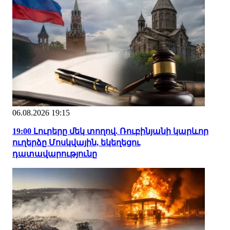
06.08.2026 19:15
19:00 Լուրերը մեկ տողով. Ռուբինյանի կարևոր
ուղերձը Մոսկվային, եկեղեցու
դատավարությունը