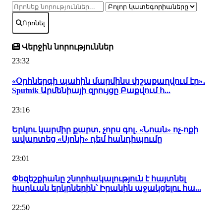
Որոնել
Վերջին նորություններ
23:32
«Օրհներգի պահին մարմինս փշաքաղվում էր»․
Sputnik Արմենիայի զրույցը Բաքվում հ...
23:16
Երկու կարմիր քարտ, չորս գոլ․ «Նոան» ոչ-ոքի
ավարտեց «Սյոնի» դեմ հանդիպումը
23:01
Փեզեշքիանը շնորհակալություն է հայտնել
հարևան երկրներին՝ Իրանին աջակցելու հա...
22:50