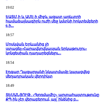
19:02
ԵԱՏՄ-ի և ԱՄԷ-ի միջև ազատ առևտրի
համաձայնագիրն ուժի մեջ կմտնի հոկտեմբերի
6-ի...
18:57
Մոսկվան Երևանից չի
ստացել«Հարավկովկասյան երկաթուղու»
կոնցեսիան դադարեցնելու...
18:54
Էդգար Ղազարյանի նկատմամբ կայացվեց
մեղադրական վերդիկտ
18:49
ՏԵՍԱՆՅՈՒԹ․ «Գյոռմամիշ» արտահայտությունը
ՔՊ-ին չէր վերաբերում, այլ՝ ինձնից բ...