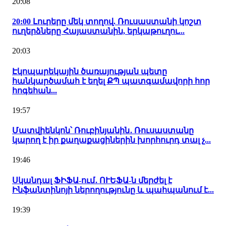
20:08
20:00 Լուրերը մեկ տողով. Ռուսաստանի կոշտ
ուղերձները Հայաստանին, երկաթուղու...
20:03
Էկոպարեկային ծառայության պետը
հանկարծամահ է եղել ՔՊ պատգամավորի հոր
հոգեհան...
19:57
Մատվիենկոն՝ Ռուբինյանին․ Ռուսաստանը
կարող է իր քաղաքացիներին խորհուրդ տալ չ...
19:46
Սկանդալ ՖԻՖԱ-ում․ ՈՒԵՖԱ-ն մերժել է
Ինֆանտինոյի ներողությունը և պահպանում է...
19:39