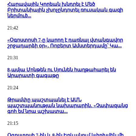
Հարավային Կորեան խնդրել է Մեծ
Բրիտանիային չխոչընդոտել ռուսական գազի
ներմուծ...
21:42
«Օգոստոսի 7-ը կարող է դառնալ վտանգավոր
շրջադարձի օր»․ Ռոբերտ Ամստերդամը՝ Կա...
21:31
8-ամյա Մոնթեն ու Սյունեն հաղթահարել են
Արարատի գագաթը
21:24
Թրամփը պաշտպանել է ԱՄՆ
պաշտպանության նախարարին․ «Չափազանց
գոհ եմ նրա աշխատա...
21:15
Օգոստոսի 7-ին և 8-ին Երևանում կփոխվեն մի