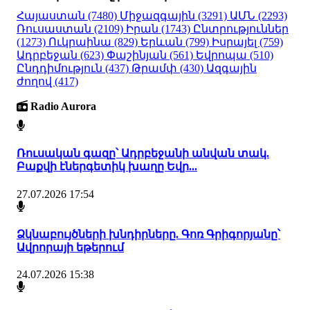
Հայաստան
(7480)
Միջազգային
(3291)
ԱՄՆ
(2293)
Ռուսաստան
(2109)
Իրան
(1743)
Ընտրություններ
(1273)
Ուկրաինա
(829)
Երևան
(799)
Իսրայել
(759)
Ադրբեջան
(623)
Փաշինյան
(561)
Եվրոպա
(510)
Ընդդիմություն
(437)
Թրամփ
(430)
Ազգային
ժողով
(417)
Radio Aurora
Ռուսական գազը՝ Ադրբեջանի անվան տակ.
Բաքվի էներգետիկ խաղը Եվր...
27.07.2026 17:54
Ձկնաբույծների խնդիրները. Գոռ Գրիգորյանը՝
Ավրորայի եթերում
24.07.2026 15:38