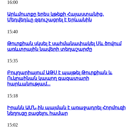
16:00
Արևմուտքը երես կթեքի Հայաստանից․
Մեդվեդևը զգուշացրել է Երևանին
15:40
Թուրքիան սկսել է սահմանափակել Սև ծովում
առևտրային նավերի տեղաշարժը
15:35
Բուլղարիայում ԱԹՍ է պայթել Թուրքիան և
Ուկրաինան կապող գազատարի
հարևանությամ...
15:18
Իրանն ԱՄՆ-ին պայման է առաջադրել Հորմուզի
նեղուցը բացելու համար
15:02