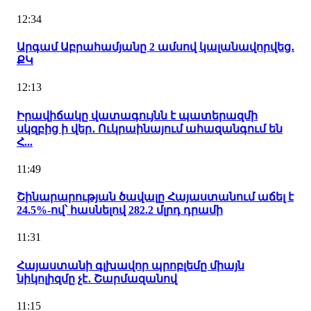
12:34
Արգամ Աբրահամյանը 2 ամսով կալանավորվեց․
ՔԿ
12:13
Իրավիճակը վատագույնն է պատերազմի
սկզբից ի վեր․ Ուկրաինայում ահազանգում են
Հ...
11:49
Շինարարության ծավալը Հայաստանում աճել է
24.5%-ով՝ հասնելով 282.2 մլրդ դրամի
11:31
Հայաստանի գլխավոր պրոբլեմը միայն
նիկոլիզմը չէ․ Շարմազանով
11:15