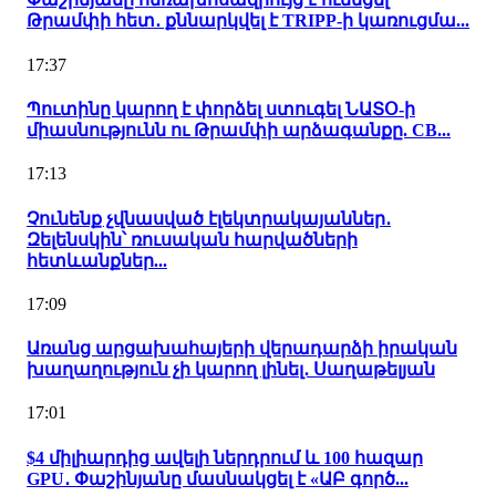
Թրամփի հետ․ քննարկվել է TRIPP-ի կառուցմա...
17:37
Պուտինը կարող է փորձել ստուգել ՆԱՏՕ-ի
միասնությունն ու Թրամփի արձագանքը. CB...
17:13
Չունենք չվնասված էլեկտրակայաններ․
Զելենսկին՝ ռուսական հարվածների
հետևանքներ...
17:09
Առանց արցախահայերի վերադարձի իրական
խաղաղություն չի կարող լինել․ Սաղաթելյան
17:01
$4 միլիարդից ավելի ներդրում և 100 հազար
GPU․ Փաշինյանը մասնակցել է «ԱԲ գործ...