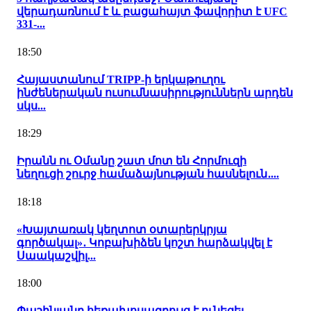
վերադառնում է և բացահայտ ֆավորիտ է UFC
331-...
18:50
Հայաստանում TRIPP-ի երկաթուղու
ինժեներական ուսումնասիրություններն արդեն
սկս...
18:29
Իրանն ու Օմանը շատ մոտ են Հորմուզի
նեղուցի շուրջ համաձայնության հասնելուն․...
18:18
«Խայտառակ կեղտոտ օտարերկրյա
գործակալ»․ Կոբախիձեն կոշտ հարձակվել է
Սաակաշվիլ...
18:00
Փաշինյանը հեռախոսազրույց է ունեցել