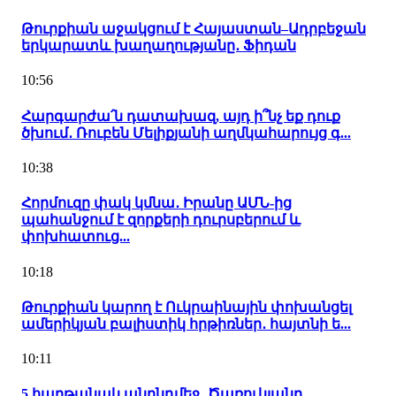
Թուրքիան աջակցում է Հայաստան–Ադրբեջան
երկարատև խաղաղությանը․ Ֆիդան
10:56
Հարգարժա՛ն դատախազ, այդ ի՞նչ եք դուք
ծխում․ Ռուբեն Մելիքյանի աղմկահարույց գ...
10:38
Հորմուզը փակ կմնա․ Իրանը ԱՄՆ-ից
պահանջում է զորքերի դուրսբերում և
փոխհատուց...
10:18
Թուրքիան կարող է Ուկրաինային փոխանցել
ամերիկյան բալիստիկ հրթիռներ․ հայտնի ե...
10:11
5 հաղթանակ անընդմեջ․ Ծառուկյանը