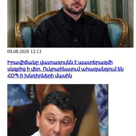
09.08.2026 12:13
Իրավիճակը վատագույնն է պատերազմի
սկզբից ի վեր․ Ուկրաինայում ահազանգում են
ՀՕՊ-ի խնդիրների մասին