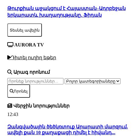
Թուրքիան աջակցում է Հայաստան–Ադրբեջան
երկարատև խաղաղությանը․ Ֆիդան
Տեսնել ավելին
AURORA TV
Դիտել ուղիղ եթեր
Արագ որոնում
Որոնել
Վերջին նորություններ
12:43
Զանգվածային ծեծկռտուք Արարատի մարզում.
ավելի քան 10 քաղաքացի դիմել է հիվանդ...