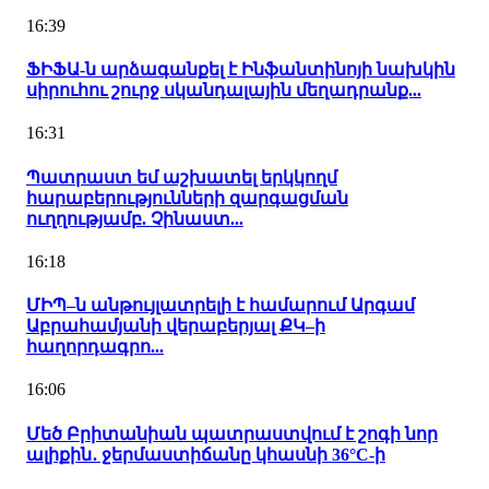
16:39
ՖԻՖԱ-ն արձագանքել է Ինֆանտինոյի նախկին
սիրուհու շուրջ սկանդալային մեղադրանք...
16:31
Պատրաստ եմ աշխատել երկկողմ
հարաբերությունների զարգացման
ուղղությամբ. Չինաստ...
16:18
ՄԻՊ–ն անթույլատրելի է համարում Արգամ
Աբրահամյանի վերաբերյալ ՔԿ–ի
հաղորդագրո...
16:06
Մեծ Բրիտանիան պատրաստվում է շոգի նոր
ալիքին․ ջերմաստիճանը կհասնի 36°C-ի