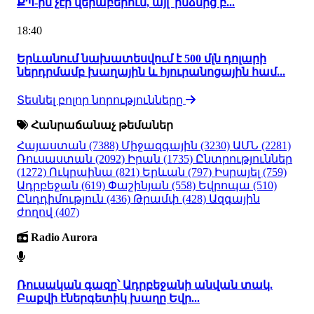
ՔՊ-ին չէր վերաբերում, այլ՝ ինձնից բ...
18:40
Երևանում նախատեսվում է 500 մլն դոլարի
ներդրմամբ խաղային և հյուրանոցային համ...
Տեսնել բոլոր նորությունները
Հանրաճանաչ թեմաներ
Հայաստան
(7388)
Միջազգային
(3230)
ԱՄՆ
(2281)
Ռուսաստան
(2092)
Իրան
(1735)
Ընտրություններ
(1272)
Ուկրաինա
(821)
Երևան
(797)
Իսրայել
(759)
Ադրբեջան
(619)
Փաշինյան
(558)
Եվրոպա
(510)
Ընդդիմություն
(436)
Թրամփ
(428)
Ազգային
ժողով
(407)
Radio Aurora
Ռուսական գազը՝ Ադրբեջանի անվան տակ.
Բաքվի էներգետիկ խաղը Եվր...