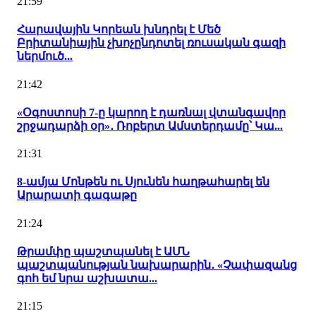
21:59
Հարավային Կորեան խնդրել է Մեծ
Բրիտանիային չխոչընդոտել ռուսական գազի
ներմուծ...
21:42
«Օգոստոսի 7-ը կարող է դառնալ վտանգավոր
շրջադարձի օր»․ Ռոբերտ Ամստերդամը՝ Կա...
21:31
8-ամյա Մոնթեն ու Սյունեն հաղթահարել են
Արարատի գագաթը
21:24
Թրամփը պաշտպանել է ԱՄՆ
պաշտպանության նախարարին․ «Չափազանց
գոհ եմ նրա աշխատա...
21:15