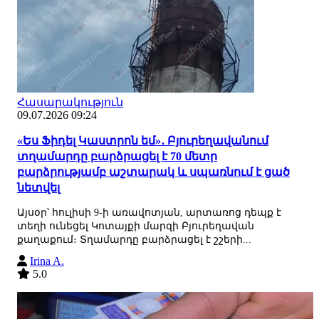
Հասարակություն
09.07.2026 09:24
«Ես Ֆիդել Կաստրոն եմ»․ Բյուրեղավանում
տղամարդը բարձրացել է 70 մետր
բարձրությամբ աշտարակ և սպառնում է ցած
նետվել
Այսօր՝ հուլիսի 9-ի առավոտյան, արտառոց դեպք է
տեղի ունեցել Կոտայքի մարզի Բյուրեղավան
քաղաքում։ Տղամարդը բարձրացել է շշերի...
Irina A.
5.0