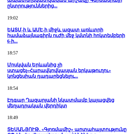
ապատեղեկատվական արշավը Գերմանիայի
ընտրություններից...
19:02
ԵԱՏՄ-ի և ԱՄԷ-ի միջև ազատ առևտրի
համաձայնագիրն ուժի մեջ կմտնի հոկտեմբերի
6-ի...
18:57
Մոսկվան Երևանից չի
ստացել«Հարավկովկասյան երկաթուղու»
կոնցեսիան դադարեցնելու...
18:54
Էդգար Ղազարյանի նկատմամբ կայացվեց
մեղադրական վերդիկտ
18:49
ՏԵՍԱՆՅՈՒԹ․ «Գյոռմամիշ» արտահայտությունը