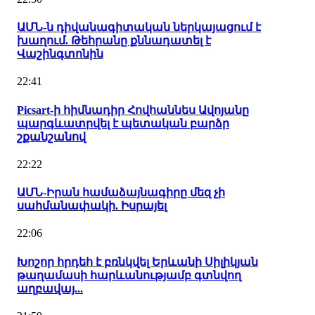
ԱՄՆ-ն դիվանագիտական ներկայացում է
խաղում. Թեհրանը քննադատել է
Վաշինգտոնին
22:41
Picsart-ի հիմնադիր Հովհաննես Ավոյանը
պարգևատրվել է պետական բարձր
շքանշանով
22:22
ԱՄՆ-Իրան համաձայնագիրը մեզ չի
սահմանափակի. Իսրայել
22:06
Խոշոր հրդեհ է բռնկվել Երևանի Սիլիկյան
թաղամասի հարևանությամբ գտնվող
աղբավայ...