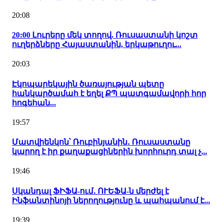
20:08
20:00 Լուրերը մեկ տողով. Ռուսաստանի կոշտ
ուղերձները Հայաստանին, երկաթուղու...
20:03
Էկոպարեկային ծառայության պետը
հանկարծամահ է եղել ՔՊ պատգամավորի հոր
հոգեհան...
19:57
Մատվիենկոն՝ Ռուբինյանին․ Ռուսաստանը
կարող է իր քաղաքացիներին խորհուրդ տալ չ...
19:46
Սկանդալ ՖԻՖԱ-ում․ ՈՒԵՖԱ-ն մերժել է
Ինֆանտինոյի ներողությունը և պահպանում է...
19:39