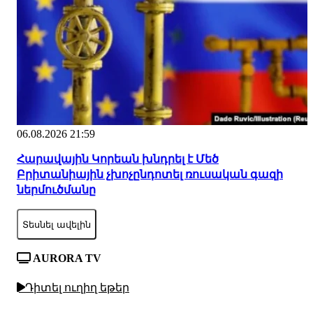
06.08.2026 21:59
Հարավային Կորեան խնդրել է Մեծ
Բրիտանիային չխոչընդոտել ռուսական գազի
ներմուծմանը
Տեսնել ավելին
AURORA TV
Դիտել ուղիղ եթեր