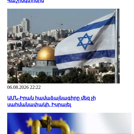
Վաշինգտոնին
06.08.2026 22:22
ԱՄՆ-Իրան համաձայնագիրը մեզ չի
սահմանափակի. Իսրայել