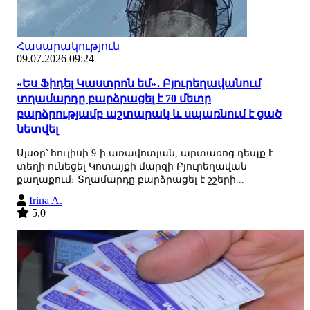
Հասարակություն
09.07.2026 09:24
«Ես Ֆիդել Կաստրոն եմ»․ Բյուրեղավանում
տղամարդը բարձրացել է 70 մետր
բարձրությամբ աշտարակ և սպառնում է ցած
նետվել
Այսօր՝ հուլիսի 9-ի առավոտյան, արտառոց դեպք է
տեղի ունեցել Կոտայքի մարզի Բյուրեղավան
քաղաքում։ Տղամարդը բարձրացել է շշերի...
Irina A.
5.0