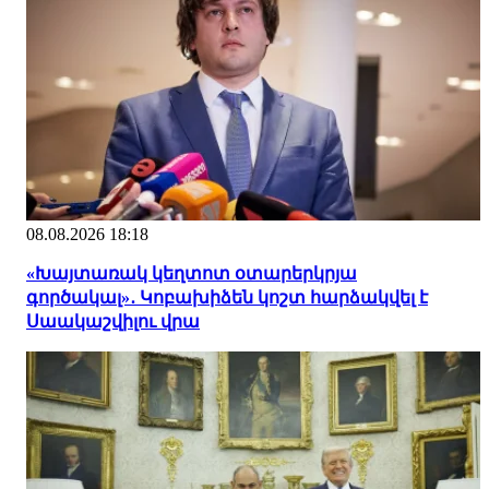
08.08.2026 18:18
«Խայտառակ կեղտոտ օտարերկրյա
գործակալ»․ Կոբախիձեն կոշտ հարձակվել է
Սաակաշվիլու վրա