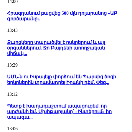
14:00
Հրազդանում բացվեց 500 մլն դոլարանոց «ԱԲ
գործարանը»
13:43
Քաղցկեղը տարածվել է ոսկրերում և այլ
օրգաններում. Ջո Բայդենի առողջական
վիճակ...
13:29
ԱՄՆ-ն ու Իսրայելը փորձում են Պարսից ծոցի
երկրներին տրամադրել Իրանի դեմ․ Փեզ...
13:12
Պետք է խաղադաշտում ապացուցեմ, որ
արժանի եմ․ Մխիթարյանը՝ «Ինտերում» իր
ապագա...
13:06