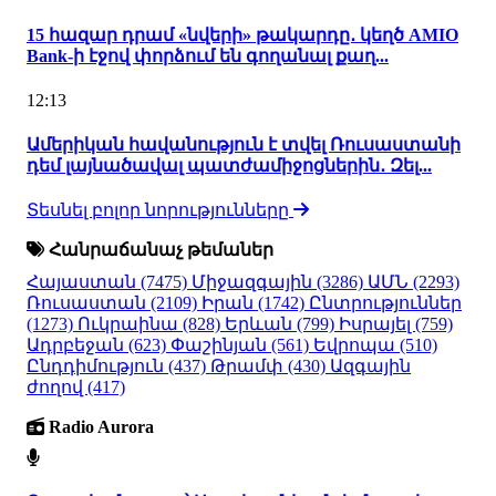
15 հազար դրամ «նվերի» թակարդը․ կեղծ AMIO
Bank-ի էջով փորձում են գողանալ քաղ...
12:13
Ամերիկան հավանություն է տվել Ռուսաստանի
դեմ լայնածավալ պատժամիջոցներին․ Զել...
Տեսնել բոլոր նորությունները
Հանրաճանաչ թեմաներ
Հայաստան
(7475)
Միջազգային
(3286)
ԱՄՆ
(2293)
Ռուսաստան
(2109)
Իրան
(1742)
Ընտրություններ
(1273)
Ուկրաինա
(828)
Երևան
(799)
Իսրայել
(759)
Ադրբեջան
(623)
Փաշինյան
(561)
Եվրոպա
(510)
Ընդդիմություն
(437)
Թրամփ
(430)
Ազգային
ժողով
(417)
Radio Aurora