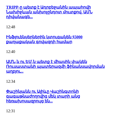
TRIPP-ը պետք է Ադրբեջանին ապահովի
Նախիջևան անխոչընդոտ մուտքով. ԱՄՆ
դիվանագե...
12:48
Ինֆլուենսերներին կտուգանեն $5000
քաղաքական գովազդի համար
12:40
ԱՄՆ-ն ու ԵՄ-ն պետք է միասին փակեն
Ռուսաստանի պատերազմի ֆինանսավորման
աղբյու...
12:34
Փաշինյանն ու Ալիևը Վաշինգտոնի
գագաթնաժողովից մեկ տարի անց
հեռախոսազրույց են...
12:31