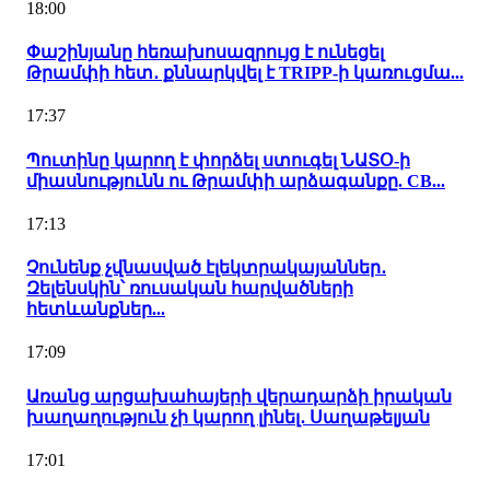
18:00
Փաշինյանը հեռախոսազրույց է ունեցել
Թրամփի հետ․ քննարկվել է TRIPP-ի կառուցմա...
17:37
Պուտինը կարող է փորձել ստուգել ՆԱՏՕ-ի
միասնությունն ու Թրամփի արձագանքը. CB...
17:13
Չունենք չվնասված էլեկտրակայաններ․
Զելենսկին՝ ռուսական հարվածների
հետևանքներ...
17:09
Առանց արցախահայերի վերադարձի իրական
խաղաղություն չի կարող լինել․ Սաղաթելյան
17:01