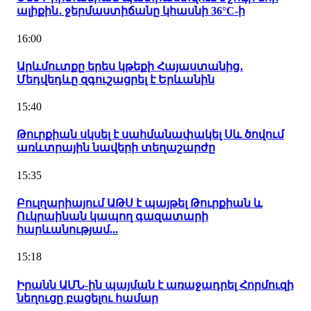
ալիքին․ ջերմաստիճանը կհասնի 36°C-ի
16:00
Արևմուտքը երես կթեքի Հայաստանից․
Մեդվեդևը զգուշացրել է Երևանին
15:40
Թուրքիան սկսել է սահմանափակել Սև ծովում
առևտրային նավերի տեղաշարժը
15:35
Բուլղարիայում ԱԹՍ է պայթել Թուրքիան և
Ուկրաինան կապող գազատարի
հարևանությամ...
15:18
Իրանն ԱՄՆ-ին պայման է առաջադրել Հորմուզի
նեղուցը բացելու համար