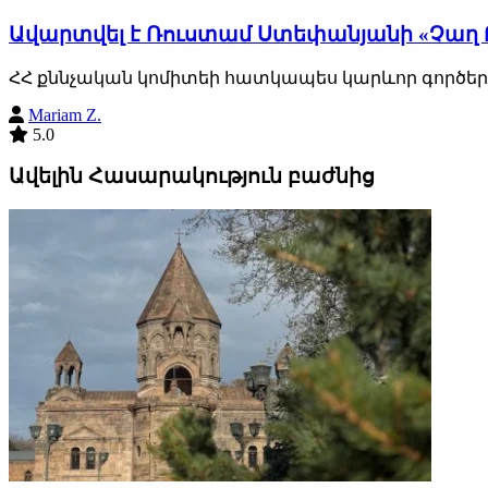
Ավարտվել է Ռուստամ Ստեփանյանի «Չաղ Ռ
ՀՀ քննչական կոմիտեի հատկապես կարևոր գործերի ք
Mariam Z.
5.0
Ավելին Հասարակություն բաժնից