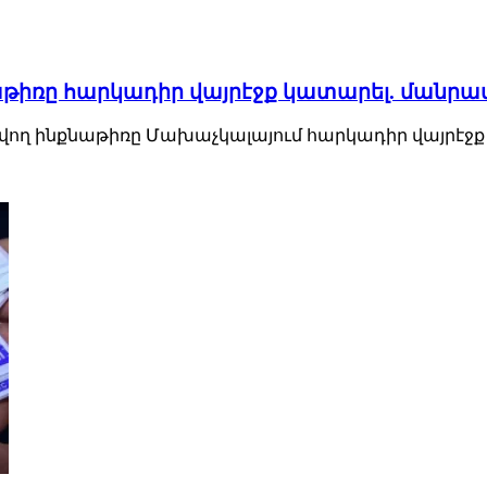
քնաթիռը հարկադիր վայրէջք կատարել. մանր
վող ինքնաթիռը Մախաչկալայում հարկադիր վայրէջք 