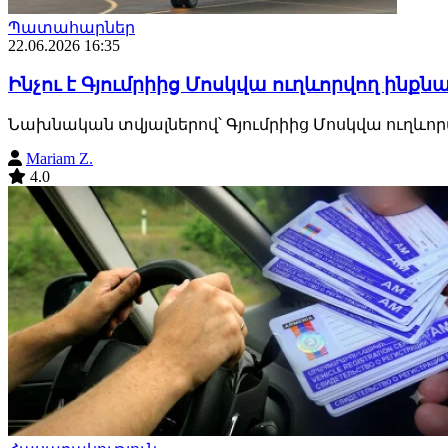
Պատահարներ
22.06.2026 16:35
Ինչու է Գյումրիից Մոսկվա ուղևորվող ին
Նախնական տվյալներով՝ Գյումրիից Մոսկվա ուղևոր
Mariam Z.
4.0