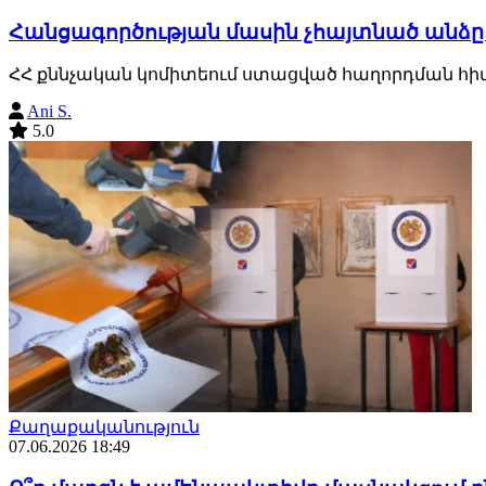
Հանցագործության մասին չհայտնած անձը 
ՀՀ քննչական կոմիտեում ստացված հաղորդման հիմ
Ani S.
5.0
Քաղաքականություն
07.06.2026 18:49