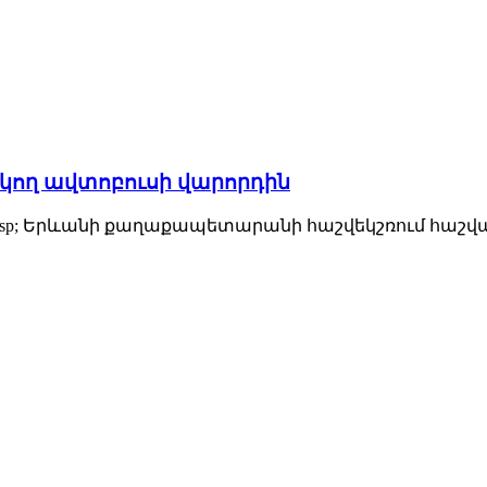
կող ավտոբուսի վարորդին
 որ&nbsp; Երևանի քաղաքապետարանի հաշվեկշռում հաշվ