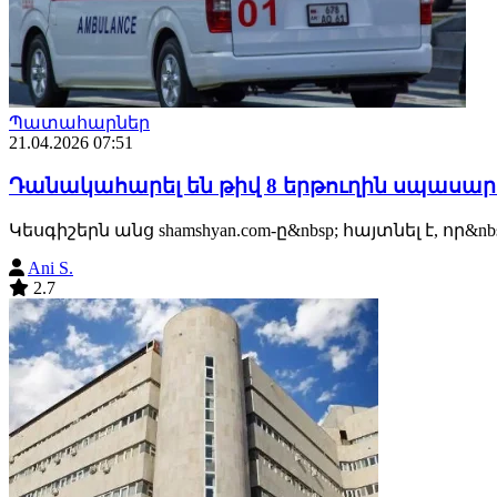
Պատահարներ
21.04.2026 07:51
Դանակահարել են թիվ 8 երթուղին սպասար
Կեսգիշերն անց shamshyan.com-ը&nbsp; հայտնել է,
Ani S.
2.7