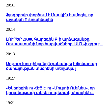
20:31
Ֆյոդորովը փորձում է Մասկին համոզել, որ
աջակցի Ուկրաինային
20:14
ԼՈՒՐԵՐ 20:00. Գարեգին Բ-ի արձագանքը,
Ռուսաստանի նոր հարվածները, ԱՄՆ-ի զգուշ...
20:13
Արթուր Խուդինյանը նշանակվել է Փրկարար
ծառայության տնօրենի տեղակալ
19:27
«Եկեղեցին ոչ ՀԷՑ է, ոչ «Մուլտի Ուելնես», որ
կուլակաթափ անեն ու պետականացնեն...
19:21