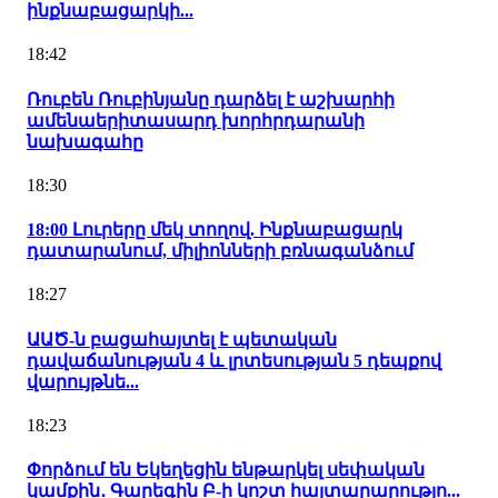
ինքնաբացարկի...
18:42
Ռուբեն Ռուբինյանը դարձել է աշխարհի
ամենաերիտասարդ խորհրդարանի
նախագահը
18:30
18:00 Լուրերը մեկ տողով. Ինքնաբացարկ
դատարանում, միլիոնների բռնագանձում
18:27
ԱԱԾ-ն բացահայտել է պետական
դավաճանության 4 և լրտեսության 5 դեպքով
վարույթնե...
18:23
Փորձում են Եկեղեցին ենթարկել սեփական
կամքին․ Գարեգին Բ-ի կոշտ հայտարարությո...