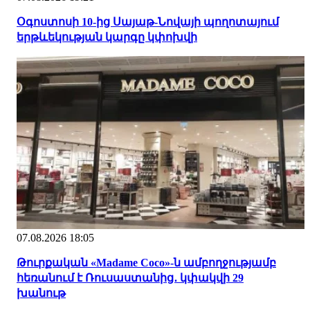
Օգոստոսի 10-ից Սայաթ-Նովայի պողոտայում
երթևեկության կարգը կփոխվի
07.08.2026 18:05
Թուրքական «Madame Coco»-ն ամբողջությամբ
հեռանում է Ռուսաստանից․ կփակվի 29
խանութ