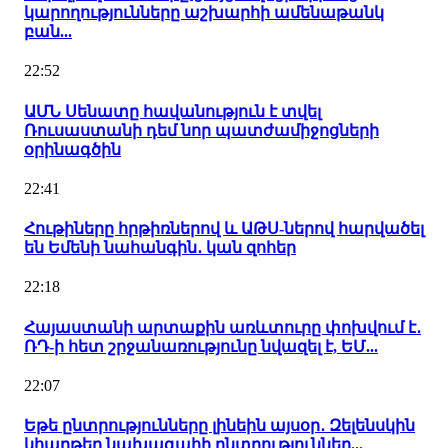
կարողությունները աշխարհի ամենաթանկ
բան...
22:52
ԱՄՆ Սենատը հավանություն է տվել
Ռուսաստանի դեմ նոր պատժամիջոցների
օրինագծին
22:41
Հութիները հրթիռներով և ԱԹՍ-ներով հարվածել
են Եմենի նահանգին․ կան զոհեր
22:18
Հայաստանի արտաքին առևտուրը փոխվում է․
ՌԴ-ի հետ շրջանառությունը նվազել է, ԵՄ...
22:07
Եթե ընտրությունները լինեին այսօր․ Զելենսկին
կհաղթեր նախագահի ընտրություններ...