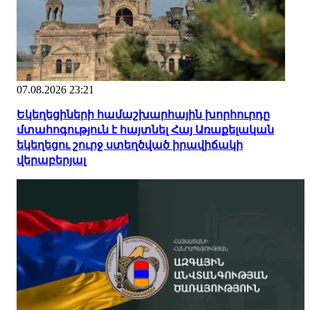
07.08.2026 23:21
Եկեղեցիների համաշխարհային խորհուրդը
մտահոգություն է հայտնել Հայ Առաքելական
եկեղեցու շուրջ ստեղծված իրավիճակի
վերաբերյալ