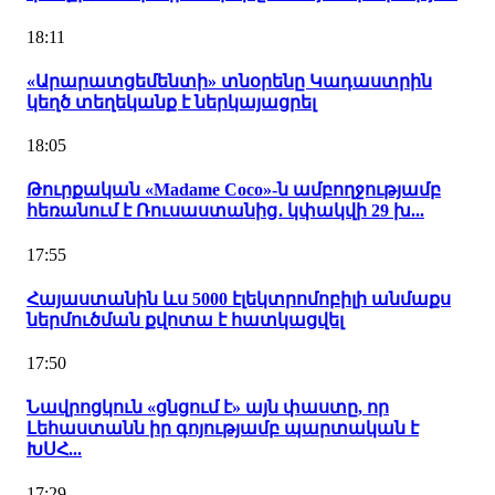
18:11
«Արարատցեմենտի» տնօրենը Կադաստրին
կեղծ տեղեկանք է ներկայացրել
18:05
Թուրքական «Madame Coco»-ն ամբողջությամբ
հեռանում է Ռուսաստանից․ կփակվի 29 խ...
17:55
Հայաստանին ևս 5000 էլեկտրոմոբիլի անմաքս
ներմուծման քվոտա է հատկացվել
17:50
Նավրոցկուն «ցնցում է» այն փաստը, որ
Լեհաստանն իր գոյությամբ պարտական է
ԽՍՀ...
17:29