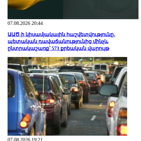
07.08.2026 20:44
ԱԱԾ-ի կիսամյակային հաշվետվությունը․
պետական դավաճանությունից մինչև
ընտրակաշառք՝ 573 քրեական վարույթ
07.08.2026 19:21