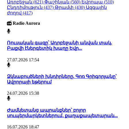
Ադրբեջան
(621)
Փաշինյան
(560)
Եվրոպա
(510)
Ընդդիմություն
(437)
Թրամփ
(430)
Ազգային
ժողով
(417)
Radio Aurora
Ռուսական գազը՝ Ադրբեջանի անվան տակ.
Բաքվի էներգետիկ խաղը Եվր...
27.07.2026 17:54
Ձկնաբույծների խնդիրները. Գոռ Գրիգորյանը՝
Ավրորայի եթերում
24.07.2026 15:38
Ժամկետանց ապրանքներ՝ բոլոր
սուպերմարկետներում․ քաղաքապետարան...
16.07.2026 18:47