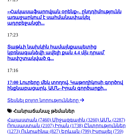
«Հակասաֆարովյան օրենք»․ ընդդիմությունն
առաջարկում է սահմանափակել
ադրբեջանցի...
17:23
Տաթևի նախկին համայնքապետից
կբռնագանձվի ավելի քան 4.4 մլն դրամ՝
հափշտակված գ...
17:16
17:00 Լուրերը մեկ տողով. Կաթողիկոսի գործով
ինքնաբացարկ, ԱՄՆ–Իրան գործարքի...
Տեսնել բոլոր նորությունները
Հանրաճանաչ թեմաներ
Հայաստան
(7460)
Միջազգային
(3260)
ԱՄՆ
(2287)
Ռուսաստան
(2107)
Իրան
(1738)
Ընտրություններ
(1273)
Ուկրաինա
(827)
Երևան
(799)
Իսրայել
(759)