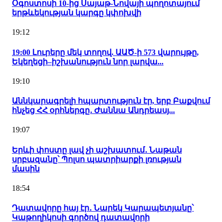
Օգոստոսի 10-ից Սայաթ-Նովայի պողոտայում
երթևեկության կարգը կփոխվի
19:12
19:00 Լուրերը մեկ տողով. ԱԱԾ-ի 573 վարույթը,
Եկեղեցի–իշխանություն նոր լարվա...
19:10
Աննկարագրելի հպարտություն էր, երբ Բաքվում
հնչեց ՀՀ օրհներգը․ Ժաննա Անդրեասյ...
19:07
Երևի փոստը լավ չի աշխատում․ Նաթան
սրբազանը՝ Պոլսո պատրիարքի լռության
մասին
18:54
Դատավորը հայ էր․ Նարեկ Կարապետյանը՝
Կաթողիկոսի գործով դատավորի