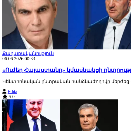
Քաղաքականություն
06.06.2026 00:33
«Ուժեղ Հայաստանը» կմասնակցի ընտրությո
Կենտրոնական ընտրական հանձնաժողովը մերժեց «Ու
Edita
5.0