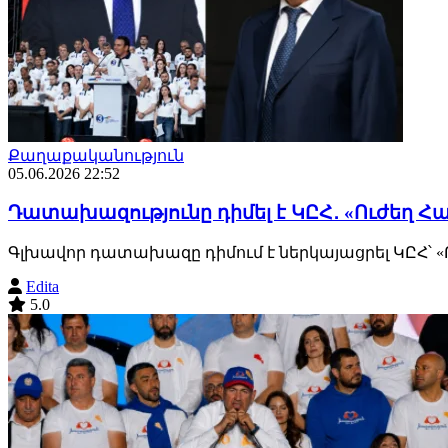
Քաղաքականություն
05.06.2026 22:52
Դատախազությունը դիմել է ԿԸՀ․ «Ուժեղ 
Գլխավոր դատախազը դիմում է ներկայացրել ԿԸՀ՝
Edita
5.0