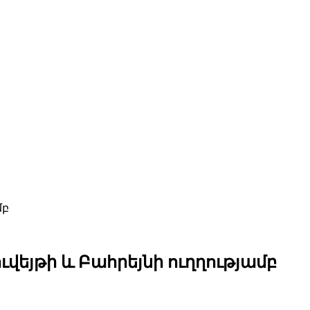
մբ
ւվեյթի և Բահրեյնի ուղղությամբ