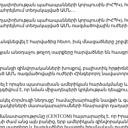
 հեղափոխության պահապանների կորպուսին (ԻՀՊԿ), հա
Բահրեյնում տեղակայված ԱՄՆ…
 հեղափոխության պահապանների կորպուսին (ԻՀՊԿ), հա
ահրեյնում տեղակայված ԱՄՆ ռազմածովային ուժերի 
գնեցվել է հարվածից հետո, իսկ մնացածները շրջվել
իկյան անօդաչու թռչող սարքերը հարվածներ են հասց
նցի զինվորականների խոսքով, բալիստիկ հրթիռներ 
ծ ԱՄՆ ռազմածովային ուժերի Հինգերորդ նավատորմի
ագրել է որպես պատասխան ամերիկյան հարձակմանը 
գծվում է, որ նման միջադեպերի կրկնության դեպքո
փակել Հորմուզի նեղուցը՝ համաշխարհային նավթի և
էներգակիրների մատակարարումների հնարավոր դադա
անատարությունը (CENTCOM) հայտարարել է, որ Իրան
անի ժամ անց այն բանից, երբ ամերիկյան զինվորականն
ղ սարքերը և հարվածներ հասցրել իրանական ռադիո