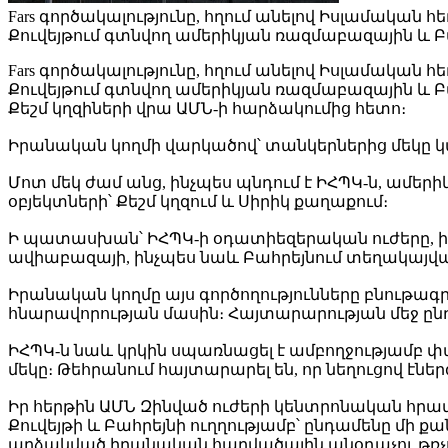
Fars գործակալությունը, հղում անելով Իսլամական
Քուվեյթում գտնվող ամերիկյան ռազմաբազային և 
Fars գործակալությունը, հղում անելով Իսլամական
Քուվեյթում գտնվող ամերիկյան ռազմաբազային և Բ
Քեշմ կղզիների վրա ԱՄՆ-ի հարձակումից հետո։
Իրանական կողմի վարկածով՝ տանկերներից մեկը կան
Մոտ մեկ ժամ անց, ինչպես պնդում է ԻՀՊԿ-ն, ամեր
օբյեկտների՝ Քեշմ կղզում և Սիրիկ քաղաքում։
Ի պատասխան՝ ԻՀՊԿ-ի օդատիեզերական ուժերը, իրա
ավիաբազայի, ինչպես նաև Բահրեյնում տեղակայվա
Իրանական կողմը այս գործողությունները բնութ
հնարավորության մասին։ Հայտարարության մեջ ընդ
ԻՀՊԿ-ն նաև կրկին սպառնացել է ամբողջությամբ 
մեկը։ Թեհրանում հայտարարել են, որ նեղուցով 
Իր հերթին ԱՄՆ Զինված ուժերի կենտրոնական հրամ
Քուվեյթի և Բահրեյնի ուղղությամբ՝ ընդամենը մի ք
արձակված իրանական հարվածային անօդաչու թռչո