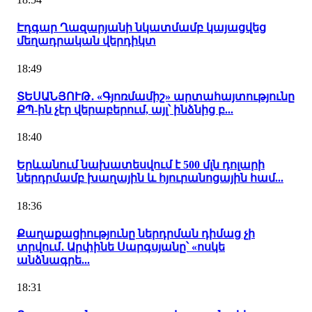
Էդգար Ղազարյանի նկատմամբ կայացվեց
մեղադրական վերդիկտ
18:49
ՏԵՍԱՆՅՈՒԹ․ «Գյոռմամիշ» արտահայտությունը
ՔՊ-ին չէր վերաբերում, այլ՝ ինձնից բ...
18:40
Երևանում նախատեսվում է 500 մլն դոլարի
ներդրմամբ խաղային և հյուրանոցային համ...
18:36
Քաղաքացիությունը ներդրման դիմաց չի
տրվում․ Արփինե Սարգսյանը՝ «ոսկե
անձնագրե...
18:31