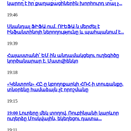
կարող է իր քաղաքացիներին խորհուրդ տալ չ...
19:46
Սկանդալ ՖԻՖԱ-ում․ ՈՒԵՖԱ-ն մերժել է
Ինֆանտինոյի ներողությունը և պահպանում է...
19:39
Հայաստանի՝ ԵՄ-ին անդամակցելու ուղեգիծը
կործանարար է. Մատվիենկո
19:18
«Կենտրոն» ՀԸ-ը կբողոքարկի ՀՌՀ-ի տուգանքը.
տնօրենը համաձայն չէ որոշմանը
19:15
19:00 Լուրերը մեկ տողով. Ռուբինյանի կարևոր
ուղերձը Մոսկվային, եկեղեցու դատա...
19:11