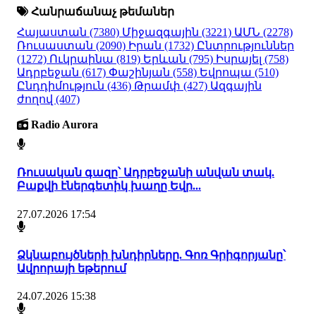
Հանրաճանաչ թեմաներ
Հայաստան
(7380)
Միջազգային
(3221)
ԱՄՆ
(2278)
Ռուսաստան
(2090)
Իրան
(1732)
Ընտրություններ
(1272)
Ուկրաինա
(819)
Երևան
(795)
Իսրայել
(758)
Ադրբեջան
(617)
Փաշինյան
(558)
Եվրոպա
(510)
Ընդդիմություն
(436)
Թրամփ
(427)
Ազգային
ժողով
(407)
Radio Aurora
Ռուսական գազը՝ Ադրբեջանի անվան տակ.
Բաքվի էներգետիկ խաղը Եվր...
27.07.2026 17:54
Ձկնաբույծների խնդիրները. Գոռ Գրիգորյանը՝
Ավրորայի եթերում
24.07.2026 15:38