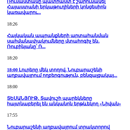
Ռուսաստանը պատրաստ է շարունակել
Հայաստանի երկաթուղիների կոնցեսիոն
կառավարու...
18:26
Հայկական ապրանքների արտահանման
սահմանափակումները մտահոգիչ են․
Ռուբինյանը՝ Ռ...
18:20
18:00 Լուրերը մեկ տողով. Նուբարաշենի
աղբավայրում ողբերգություն, բենզալցակայ...
18:00
ՏԵՍԱՆՅՈՒԹ․ Տավուշի պարեկները
հայտնաբերել են անկանոն երթևեկող «Նիվան»
17:55
Նուբարաշենի աղբավայրում տրակտորով