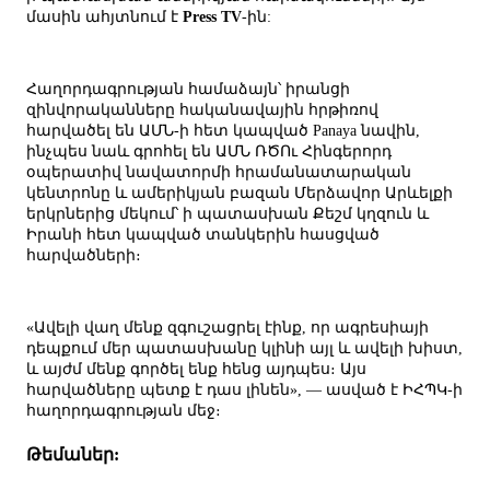
մասին ահյտնում է
Press TV
-ին:
Հաղորդագրության համաձայն՝ իրանցի
զինվորականները հականավային հրթիռով
հարվածել են ԱՄՆ-ի հետ կապված Panaya նավին,
ինչպես նաև գրոհել են ԱՄՆ ՌԾՈւ Հինգերորդ
օպերատիվ նավատորմի հրամանատարական
կենտրոնը և ամերիկյան բազան Մերձավոր Արևելքի
երկրներից մեկում՝ ի պատասխան Քեշմ կղզուն և
Իրանի հետ կապված տանկերին հասցված
հարվածների։
«Ավելի վաղ մենք զգուշացրել էինք, որ ագրեսիայի
դեպքում մեր պատասխանը կլինի այլ և ավելի խիստ,
և այժմ մենք գործել ենք հենց այդպես։ Այս
հարվածները պետք է դաս լինեն», — ասված է ԻՀՊԿ-ի
հաղորդագրության մեջ։
Թեմաներ: