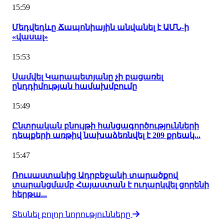
15:59
Մեդվեդևը Ճապոնիային անվանել է ԱՄՆ-ի
«վասալ»
15:53
Սամվել Կարապետյանը չի բացառել
ընդդիմության համախմբումը
15:49
Ընտրական բնույթի հանցագործությունների
դեպքերի առթիվ նախաձեռնվել է 209 քրեակ...
15:47
Ռուսաստանից Ադրբեջանի տարածքով
տարանցմամբ Հայաստան է ուղարկվել ցորենի
հերթա...
Տեսնել բոլոր նորությունները