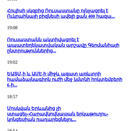
Հուլիսի սկզբից Ռուսաստանը ոչնչացրել է
Ուկրաինայի բիզնեսի ավելի քան 400 հազա...
19:08
Ռուսաստանն ակտիվացրել է
ապատեղեկատվական արշավը Գերմանիայի
ընտրություններից...
19:02
ԵԱՏՄ-ի և ԱՄԷ-ի միջև ազատ առևտրի
համաձայնագիրն ուժի մեջ կմտնի հոկտեմբերի
6-ի...
18:57
Մոսկվան Երևանից չի
ստացել«Հարավկովկասյան երկաթուղու»
կոնցեսիան դադարեցնելու...
18:54