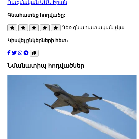
Ռազմական
ԱՄՆ
Իրան
Գնահատեք հոդվածը:
Դեռ գնահատական չկա
Կիսվել ընկերների հետ:
Նմանատիպ հոդվածներ