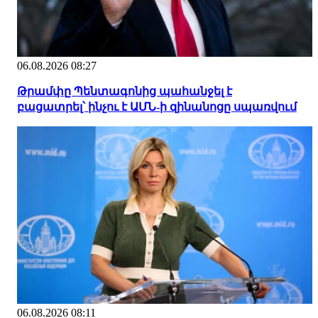
06.08.2026 08:27
Թրամփը Պենտագոնից պահանջել է
բացատրել՝ ինչու է ԱՄՆ-ի զինանոցը սպառվում
06.08.2026 08:11