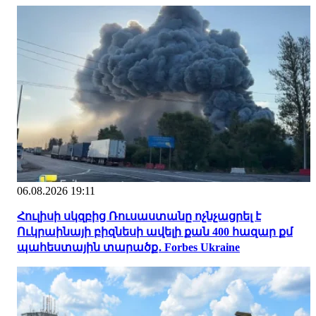
06.08.2026 19:11
Հուլիսի սկզբից Ռուսաստանը ոչնչացրել է
Ուկրաինայի բիզնեսի ավելի քան 400 հազար քմ
պահեստային տարածք․ Forbes Ukraine