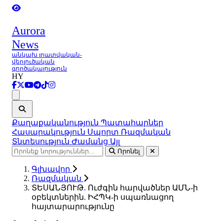
Aurora
News
անկախ լրատվական-
վերլուծական
գործակալություն
HY
Ցանկ
Քաղաքականություն
Պատահարներ
Հասարակություն
Սպորտ
Ռազմական
Տնտեսություն
Ժամանց
Այլ
Որոնել
Գլխավոր
Ռազմական
ՏԵՍԱՆՅՈՒԹ. Ուժգին հարվածներ ԱՄՆ-ի
օբեկտներին. ԻՀՊԿ-ի սպառնացող
հայտարարությունը