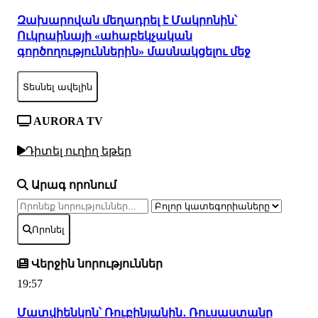
Զախարովան մեղադրել է Մակրոնին՝
Ուկրաինայի «ահաբեկչական
գործողություններին» մասնակցելու մեջ
Տեսնել ավելին
AURORA TV
Դիտել ուղիղ եթեր
Արագ որոնում
Որոնել
Վերջին նորություններ
19:57
Մատվիենկոն՝ Ռուբինյանին․ Ռուսաստանը