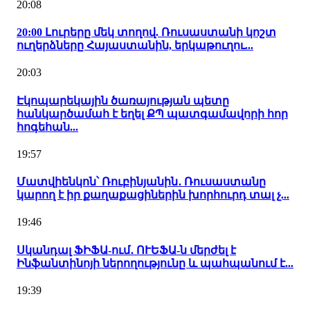
20:08
20:00 Լուրերը մեկ տողով. Ռուսաստանի կոշտ
ուղերձները Հայաստանին, երկաթուղու...
20:03
Էկոպարեկային ծառայության պետը
հանկարծամահ է եղել ՔՊ պատգամավորի հոր
հոգեհան...
19:57
Մատվիենկոն՝ Ռուբինյանին․ Ռուսաստանը
կարող է իր քաղաքացիներին խորհուրդ տալ չ...
19:46
Սկանդալ ՖԻՖԱ-ում․ ՈՒԵՖԱ-ն մերժել է
Ինֆանտինոյի ներողությունը և պահպանում է...
19:39