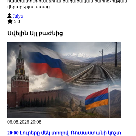
հաստատություններում քաղաքական քարոզչության
վերաբերյալ ստաց...
Julya
5.0
Ավելին Այլ բաժնից
06.08.2026 20:08
20:00 Լուրերը մեկ տողով. Ռուսաստանի կոշտ