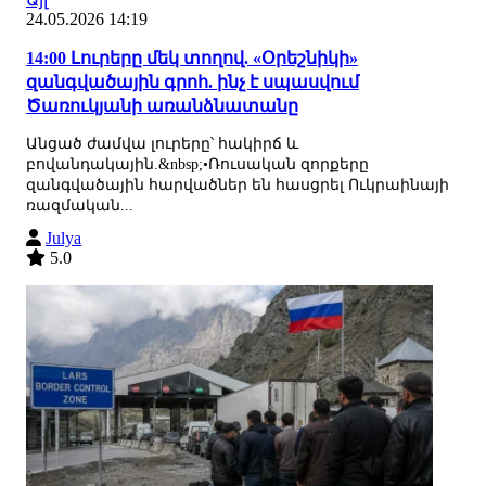
24.05.2026 14:19
14:00 Լուրերը մեկ տողով. «Օրեշնիկի»
զանգվածային գրոհ. ինչ է սպասվում
Ծառուկյանի առանձնատանը
Անցած ժամվա լուրերը՝ հակիրճ և
բովանդակային.&nbsp;•Ռուսական զորքերը
զանգվածային հարվածներ են հասցրել Ուկրաինայի
ռազմական...
Julya
5.0