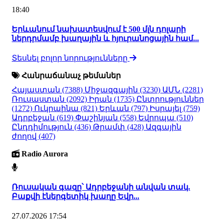
18:40
Երևանում նախատեսվում է 500 մլն դոլարի
ներդրմամբ խաղային և հյուրանոցային համ...
Տեսնել բոլոր նորությունները
Հանրաճանաչ թեմաներ
Հայաստան
(7388)
Միջազգային
(3230)
ԱՄՆ
(2281)
Ռուսաստան
(2092)
Իրան
(1735)
Ընտրություններ
(1272)
Ուկրաինա
(821)
Երևան
(797)
Իսրայել
(759)
Ադրբեջան
(619)
Փաշինյան
(558)
Եվրոպա
(510)
Ընդդիմություն
(436)
Թրամփ
(428)
Ազգային
ժողով
(407)
Radio Aurora
Ռուսական գազը՝ Ադրբեջանի անվան տակ.
Բաքվի էներգետիկ խաղը Եվր...
27.07.2026 17:54