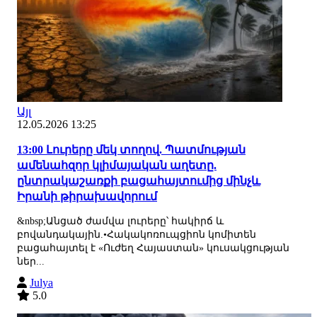
Այլ
12.05.2026 13:25
13:00 Լուրերը մեկ տողով. Պատմության
ամենահզոր կլիմայական աղետը.
ընտրակաշառքի բացահայտումից մինչև
Իրանի թիրախավորում
&nbsp;Անցած ժամվա լուրերը՝ հակիրճ և
բովանդակային.•Հակակոռուպցիոն կոմիտեն
բացահայտել է «Ուժեղ Հայաստան» կուսակցության
ներ...
Julya
5.0