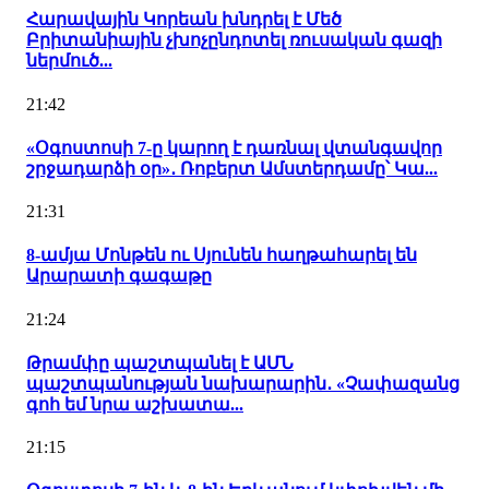
Հարավային Կորեան խնդրել է Մեծ
Բրիտանիային չխոչընդոտել ռուսական գազի
ներմուծ...
21:42
«Օգոստոսի 7-ը կարող է դառնալ վտանգավոր
շրջադարձի օր»․ Ռոբերտ Ամստերդամը՝ Կա...
21:31
8-ամյա Մոնթեն ու Սյունեն հաղթահարել են
Արարատի գագաթը
21:24
Թրամփը պաշտպանել է ԱՄՆ
պաշտպանության նախարարին․ «Չափազանց
գոհ եմ նրա աշխատա...
21:15