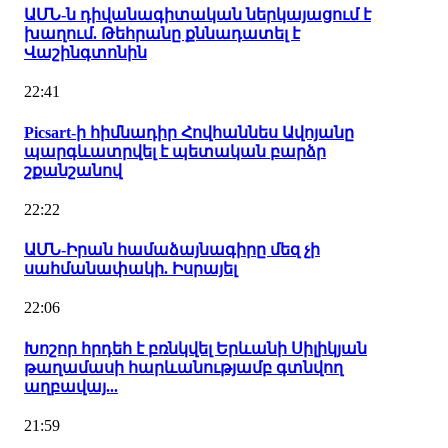
ԱՄՆ-ն դիվանագիտական ներկայացում է
խաղում. Թեհրանը քննադատել է
Վաշինգտոնին
22:41
Picsart-ի հիմնադիր Հովհաննես Ավոյանը
պարգևատրվել է պետական բարձր
շքանշանով
22:22
ԱՄՆ-Իրան համաձայնագիրը մեզ չի
սահմանափակի. Իսրայել
22:06
Խոշոր հրդեհ է բռնկվել Երևանի Սիլիկյան
թաղամասի հարևանությամբ գտնվող
աղբավայ...
21:59