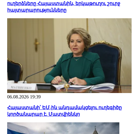
ուղերձները Հայաստանին, երկաթուղու շուրջ
հայտարարությունները
06.08.2026 19:39
Հայաստանի՝ ԵՄ-ին անդամակցելու ուղեգիծը
կործանարար է. Մատվիենկո