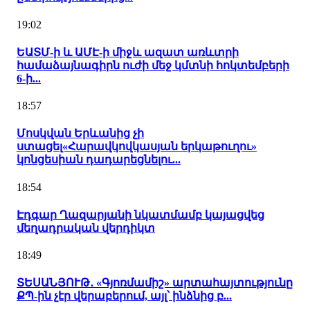
19:02
ԵԱՏՄ-ի և ԱՄԷ-ի միջև ազատ առևտրի
համաձայնագիրն ուժի մեջ կմտնի հոկտեմբերի
6-ի...
18:57
Մոսկվան Երևանից չի
ստացել«Հարավկովկասյան երկաթուղու»
կոնցեսիան դադարեցնելու...
18:54
Էդգար Ղազարյանի նկատմամբ կայացվեց
մեղադրական վերդիկտ
18:49
ՏԵՍԱՆՅՈՒԹ․ «Գյոռմամիշ» արտահայտությունը
ՔՊ-ին չէր վերաբերում, այլ՝ ինձնից բ...