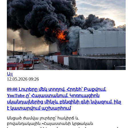
Այլ
12.05.2026 09:26
09:00 Լուրերը մեկ տողով. Հրդեհ՝ Բաքվում.
YouTube-ը՝ Հայաստանում. Կոռուպցիոն
սկանդալներից մինչև բենզինի գնի նվազում. ինչ
է կատարվում աշխարհում
Անցած ժամվա լուրերը՝ հակիրճ և
բովանդակային.•Հայաստանի կրթական