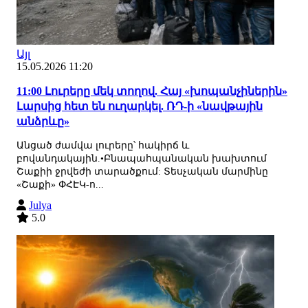
Այլ
15.05.2026 11:20
11:00 Լուրերը մեկ տողով. Հայ «խոպանչիներին»
Լարսից հետ են ուղարկել. ՌԴ-ի «նավթային
անձրևը»
Անցած ժամվա լուրերը՝ հակիրճ և
բովանդակային.•Բնապահպանական խախտում
Շաքիի ջրվեժի տարածքում: Տեսչական մարմինը
«Շաքի» ՓՀԷԿ-ո...
Julya
5.0