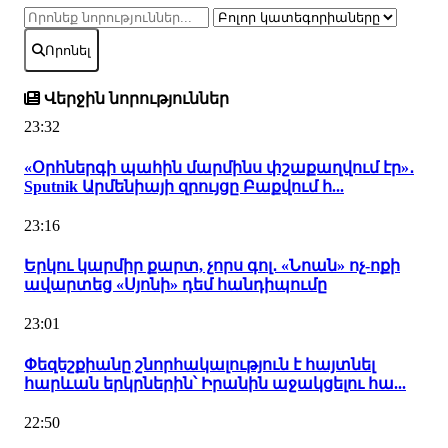
Որոնել
Վերջին նորություններ
23:32
«Օրհներգի պահին մարմինս փշաքաղվում էր»․
Sputnik Արմենիայի զրույցը Բաքվում հ...
23:16
Երկու կարմիր քարտ, չորս գոլ․ «Նոան» ոչ-ոքի
ավարտեց «Սյոնի» դեմ հանդիպումը
23:01
Փեզեշքիանը շնորհակալություն է հայտնել
հարևան երկրներին՝ Իրանին աջակցելու հա...
22:50