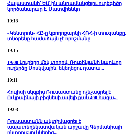
Հայաստանի՝ ԵՄ-ին անդամակցելու ուղեգիծը
կործանարար է. Մատվիենկո
19:18
«Կենտրոն» ՀԸ-ը կբողոքարկի ՀՌՀ-ի տուգանքը.
տնօրենը համաձայն չէ որոշմանը
19:15
19:00 Լուրերը մեկ տողով. Ռուբինյանի կարևոր
ուղերձը Մոսկվային, եկեղեցու դատա...
19:11
Հուլիսի սկզբից Ռուսաստանը ոչնչացրել է
Ուկրաինայի բիզնեսի ավելի քան 400 հազա...
19:08
Ռուսաստանն ակտիվացրել է
ապատեղեկատվական արշավը Գերմանիայի
ընտրություններից...