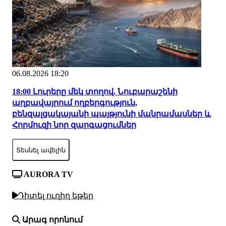
06.08.2026 18:20
18:00 Լուրերը մեկ տողով. Նուբարաշենի
աղբավայրում ողբերգություն,
բենզալցակայանի պայթյունի մանրամասներ և
Հորմուզի նոր զարգացումներ
Տեսնել ավելին
AURORA TV
Դիտել ուղիղ եթեր
Արագ որոնում