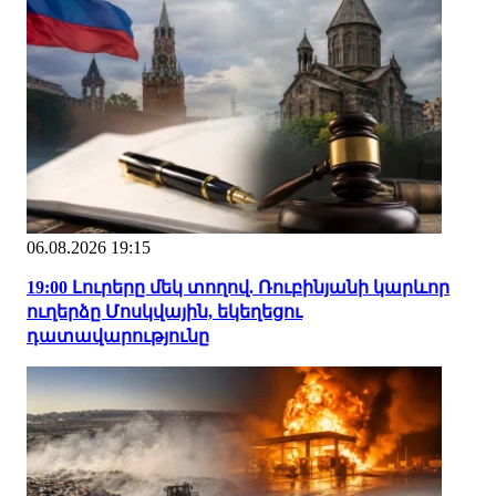
06.08.2026 19:15
19:00 Լուրերը մեկ տողով. Ռուբինյանի կարևոր
ուղերձը Մոսկվային, եկեղեցու
դատավարությունը