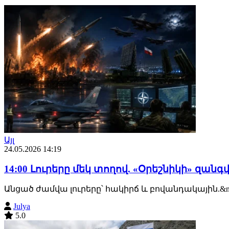
Այլ
24.05.2026 14:19
14:00 Լուրերը մեկ տողով. «Օրեշնիկի» զա
Անցած ժամվա լուրերը՝ հակիրճ և բովանդակային.&
Julya
5.0