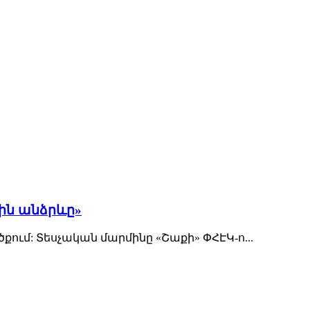
յին անձրևը»
մ: Տեսչական մարմինը «Շաքի» ՓՀԷԿ-ո...