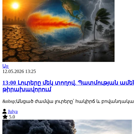
Այլ
12.05.2026 13:25
13:00 Լուրերը մեկ տողով. Պատմության 
թիրախավորում
&nbsp;Անցած ժամվա լուրերը՝ հակիրճ և բովանդակա
Julya
5.0