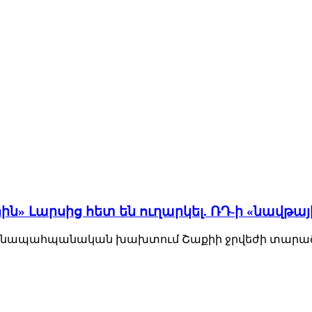
րին» Լարսից հետ են ուղարկել. ՌԴ-ի «նավթա
•Բնապահպանական խախտում Շաքիի ջրվեժի տարածքու