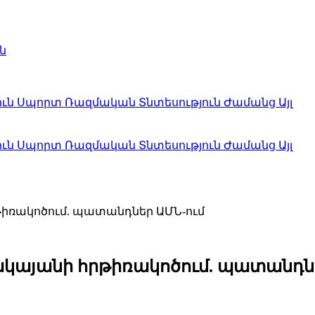
ն
ուն
Սպորտ
Ռազմական
Տնտեսություն
Ժամանց
Այլ
ուն
Սպորտ
Ռազմական
Տնտեսություն
Ժամանց
Այլ
րթիռակոծում. պատանդներ ԱՄՆ-ում
վակայանի հրթիռակոծում. պատանդն