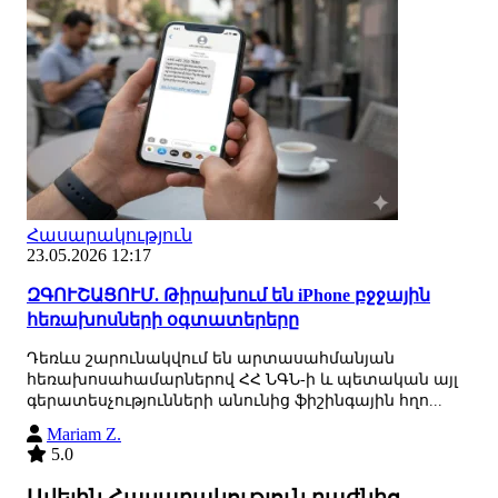
Հասարակություն
23.05.2026 12:17
ԶԳՈՒՇԱՑՈՒՄ. Թիրախում են iPhone բջջային
հեռախոսների օգտատերերը
Դեռևս շարունակվում են արտասահմանյան
հեռախոսահամարներով ՀՀ ՆԳՆ-ի և պետական այլ
գերատեսչությունների անունից ֆիշինգային հղո...
Mariam Z.
5.0
Ավելին Հասարակություն բաժնից