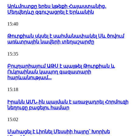
Արևմուտքը երես կթեքի Հայաստանից․
Մեդվեդևը զգուշացրել է Երևանին
15:40
Թուրքիան սկսել է սահմանափակել Սև ծովում
առևտրային նավերի տեղաշարժը
15:35
Բուլղարիայում ԱԹՍ է պայթել Թուրքիան և
Ուկրաինան կապող գազատարի
հարևանությամ...
15:18
Իրանն ԱՄՆ-ին պայման է առաջադրել Հորմուզի
նեղուցը բացելու համար
15:02
Մահացել է Լիոնել Մեսսիի հայրը՝ Խորխե