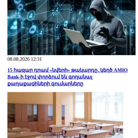
08.08.2026 12:31
15 հազար դրամ «նվերի» թակարդը․ կեղծ AMIO
Bank-ի էջով փորձում են գողանալ
քաղաքացիների գումարները