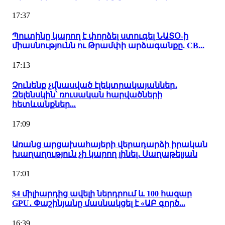
17:37
Պուտինը կարող է փորձել ստուգել ՆԱՏՕ-ի
միասնությունն ու Թրամփի արձագանքը. CB...
17:13
Չունենք չվնասված էլեկտրակայաններ․
Զելենսկին՝ ռուսական հարվածների
հետևանքներ...
17:09
Առանց արցախահայերի վերադարձի իրական
խաղաղություն չի կարող լինել․ Սաղաթելյան
17:01
$4 միլիարդից ավելի ներդրում և 100 հազար
GPU․ Փաշինյանը մասնակցել է «ԱԲ գործ...
16:39