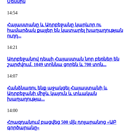
Մեսսին
14:54
Հայաստանը և Ադրբեջանը կարևոր ու
համարձակ քայլեր են կատարել խաղաղության
ուղղ...
14:21
Ադրբեջանով դեպի Հայաստան նոր բեռներ են
շարժվում․ 1049 տոննա ցորեն և 700 տոն...
14:07
Հանձնառու ենք աջակցել Հայաստանի և
Ադրբեջանի միջև կայուն և տևական
խաղաղությա...
14:00
Հրազդանում բացվեց 500 մլն դոլարանոց «ԱԲ
գործարանը»