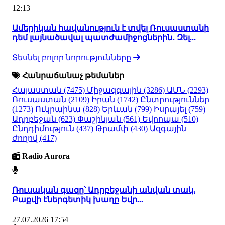
12:13
Ամերիկան հավանություն է տվել Ռուսաստանի
դեմ լայնածավալ պատժամիջոցներին․ Զել...
Տեսնել բոլոր նորությունները
Հանրաճանաչ թեմաներ
Հայաստան
(7475)
Միջազգային
(3286)
ԱՄՆ
(2293)
Ռուսաստան
(2109)
Իրան
(1742)
Ընտրություններ
(1273)
Ուկրաինա
(828)
Երևան
(799)
Իսրայել
(759)
Ադրբեջան
(623)
Փաշինյան
(561)
Եվրոպա
(510)
Ընդդիմություն
(437)
Թրամփ
(430)
Ազգային
ժողով
(417)
Radio Aurora
Ռուսական գազը՝ Ադրբեջանի անվան տակ.
Բաքվի էներգետիկ խաղը Եվր...
27.07.2026 17:54