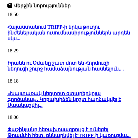
Վերջին նորություններ
18:50
Հայաստանում TRIPP-ի երկաթուղու
ինժեներական ուսումնասիրություններն արդեն
սկս...
18:29
Իրանն ու Օմանը շատ մոտ են Հորմուզի
նեղուցի շուրջ համաձայնության հասնելուն․...
18:18
«Խայտառակ կեղտոտ օտարերկրյա
գործակալ»․ Կոբախիձեն կոշտ հարձակվել է
Սաակաշվիլ...
18:00
Փաշինյանը հեռախոսազրույց է ունեցել
Թրամփի հետ․ քննարկվել է TRIPP-ի կառուցմա...