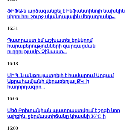
ՖԻՖԱ-ն արձագանքել է Ինֆանտինոյի նախկին
սիրուհու շուրջ սկանդալային մեղադրանք...
16:31
Պատրաստ եմ աշխատել երկկողմ
հարաբերությունների զարգացման
ուղղությամբ. Չինաստ...
16:18
ՄԻՊ–ն անթույլատրելի է համարում Արգամ
Աբրահամյանի վերաբերյալ ՔԿ–ի
հաղորդագրո...
16:06
Մեծ Բրիտանիան պատրաստվում է շոգի նոր
ալիքին․ ջերմաստիճանը կհասնի 36°C-ի
16:00