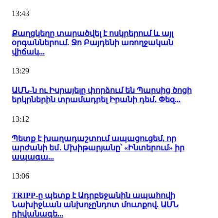
13:43
Քաղցկեղը տարածվել է ոսկրերում և այլ
օրգաններում. Ջո Բայդենի առողջական
վիճակ...
13:29
ԱՄՆ-ն ու Իսրայելը փորձում են Պարսից ծոցի
երկրներին տրամադրել Իրանի դեմ․ Փեզ...
13:12
Պետք է խաղադաշտում ապացուցեմ, որ
արժանի եմ․ Մխիթարյանը՝ «Ինտերում» իր
ապագա...
13:06
TRIPP-ը պետք է Ադրբեջանին ապահովի
Նախիջևան անխոչընդոտ մուտքով. ԱՄՆ
դիվանագե...