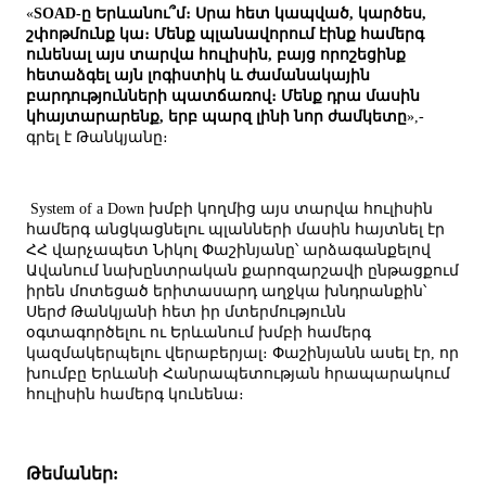
«
SOAD-ը Երևանու՞մ։ Սրա հետ կապված, կարծես,
շփոթմունք կա։ Մենք պլանավորում էինք համերգ
ունենալ այս տարվա հուլիսին, բայց որոշեցինք
հետաձգել այն լոգիստիկ և ժամանակային
բարդությունների պատճառով։ Մենք դրա մասին
կհայտարարենք, երբ պարզ լինի նոր ժամկետը
»,-
գրել է Թանկյանը։
System of a Down խմբի կողմից այս տարվա հուլիսին
համերգ անցկացնելու պլանների մասին հայտնել էր
ՀՀ վարչապետ Նիկոլ Փաշինյանը՝ արձագանքելով
Ավանում նախընտրական քարոզարշավի ընթացքում
իրեն մոտեցած երիտասարդ աղջկա խնդրանքին՝
Սերժ Թանկյանի հետ իր մտերմությունն
օգտագործելու ու Երևանում խմբի համերգ
կազմակերպելու վերաբերյալ։ Փաշինյանն ասել էր, որ
խումբը Երևանի Հանրապետության հրապարակում
հուլիսին համերգ կունենա։
Թեմաներ: