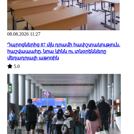
08.08.2026 11:27
Դպրոցներից 87 մլն դրամի հափշտակություն․
հաշվապահը, նրա կինն ու տնօրենները
մեղադրյալի աթոռին
5.0