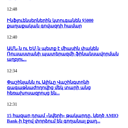
12:48
Ինֆլուենսերներին կտուգանեն $5000
քաղաքական գովազդի համար
12:40
ԱՄՆ-ն ու ԵՄ-ն պետք է միասին փակեն
Ռուսաստանի պատերազմի ֆինանսավորման
աղբյու...
12:34
Փաշինյանն ու Ալիևը Վաշինգտոնի
գագաթնաժողովից մեկ տարի անց
հեռախոսազրույց են...
12:31
15 հազար դրամ «նվերի» թակարդը․ կեղծ AMIO
Bank-ի էջով փորձում են գողանալ քաղ...