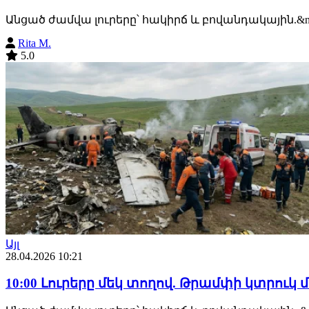
Անցած ժամվա լուրերը՝ հակիրճ և բովանդակային.&n
Rita M.
5.0
Այլ
28.04.2026 10:21
10:00 Լուրերը մեկ տողով. Թրամփի կտրու