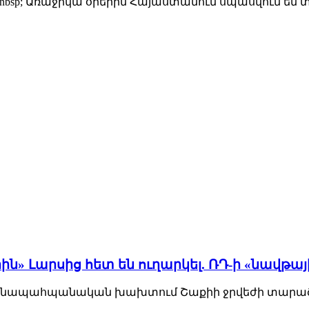
bsp; Առաջիկա օրերին Հայաստանում սպասվում են տե
րին» Լարսից հետ են ուղարկել. ՌԴ-ի «նավթա
•Բնապահպանական խախտում Շաքիի ջրվեժի տարածքու