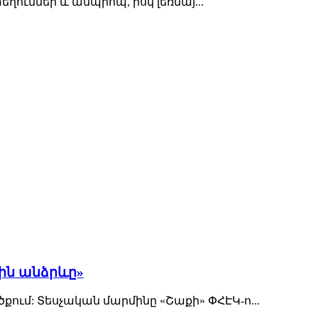
ղումներ և ամպրոպ, իսկ լեռնայ...
յին անձրևը»
մ: Տեսչական մարմինը «Շաքի» ՓՀԷԿ-ո...