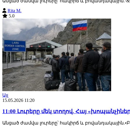
Անցած ժամվա լուրերը՝ հակիրճ և բովանդակային.·&n
Rita M.
5.0
Այլ
15.05.2026 11:20
11:00 Լուրերը մեկ տողով. Հայ «խոպանչինե
Անցած ժամվա լուրերը՝ հակիրճ և բովանդակային.