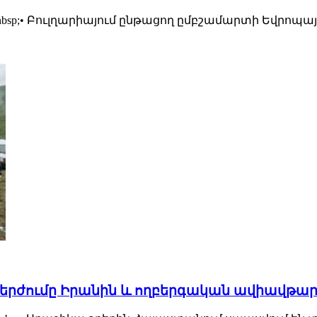
bsp;• Բուլղարիայում ընթացող ըմբշամարտի Եվրոպա
կ մերժումը Իրանին և ողբերգական ավիավթա