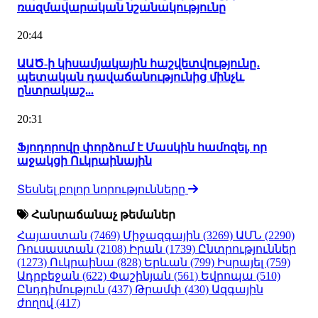
ռազմավարական նշանակությունը
20:44
ԱԱԾ-ի կիսամյակային հաշվետվությունը․
պետական դավաճանությունից մինչև
ընտրակաշ...
20:31
Ֆյոդորովը փորձում է Մասկին համոզել, որ
աջակցի Ուկրաինային
Տեսնել բոլոր նորությունները
Հանրաճանաչ թեմաներ
Հայաստան
(7469)
Միջազգային
(3269)
ԱՄՆ
(2290)
Ռուսաստան
(2108)
Իրան
(1739)
Ընտրություններ
(1273)
Ուկրաինա
(828)
Երևան
(799)
Իսրայել
(759)
Ադրբեջան
(622)
Փաշինյան
(561)
Եվրոպա
(510)
Ընդդիմություն
(437)
Թրամփ
(430)
Ազգային
ժողով
(417)