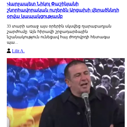
Վարչապետ Նիկոլ Փաշինյանի
շնորհավորական ուղերձն Արցախի վերածննդի
օրվա կապակցությամբ
33 տարի առաջ այս օրերին սկսվեց ղարաբաղյան
շարժումը: Այն հիրավի շրջադարձային
նշանակություն ունեցավ հայ ժողովրդի հետագա
պա...
Lilit A.