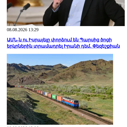
08.08.2026 13:29
ԱՄՆ-ն ու Իսրայելը փորձում են Պարսից ծոցի
երկրներին տրամադրել Իրանի դեմ․ Փեզեշքիան