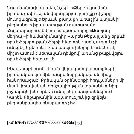
Նա, մասնավորապես, նշել է. «Ձերբակալման
իրավաչափության վերաբերյալ բողոքը գիշերը
մուտքագրվել է Երևան քաղաքի առաջին ատյանի
ընդհանուր իրավասության դատարան:
Հայտարարում եմ, որ իմ վստահորդ, «Քառյակ
մեդիա»-ի համահիմնադիր Կարեն Բեքարյանը երբևէ
որևէ ֆեյսբուքյան ֆեյքի հետ որևէ առնչություն չի
ունեցել, եթե որևէ բան ասելու խնդիր է ունենում,
միշտ ասում է սեփական դեմքով՝ առանց թաքնվելու
որևէ ֆեյքի հետևում:
Ինչ վերաբերում է նրան վերագրվող արարքների
իրավական կողմին, ապա ձերբակալման հիմք
հանդիսացած՝ Քրեական օրենսգրքի հոդվածների մի
մասն իրավական որոշակիության տեսանկյունից
լրջագույն խնդիրներ ունի, ինչի պայմաններում
Կարեն Բեքարյանին ազատությունից զրկելն
ընդհանրապես հնարավոր չէ»:
[541b26e0cf7435183055083c0d8433da.jpg]