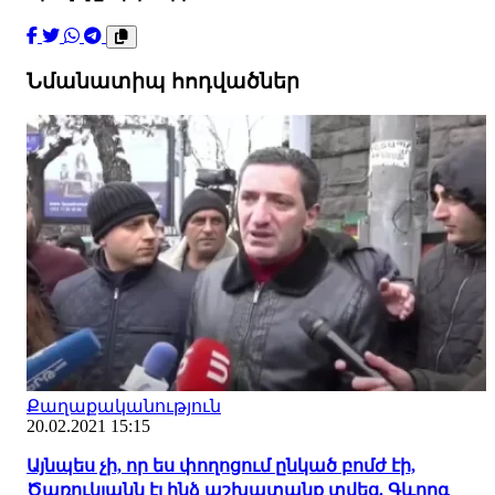
Նմանատիպ հոդվածներ
Քաղաքականություն
20.02.2021 15:15
Այնպես չի, որ ես փողոցում ընկած բոմժ էի,
Ծառուկյանն էլ ինձ աշխատանք տվեց. Գևորգ