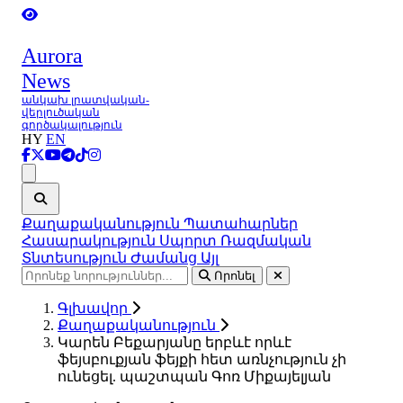
Aurora
News
անկախ լրատվական-
վերլուծական
գործակալություն
HY
EN
Ցանկ
Քաղաքականություն
Պատահարներ
Հասարակություն
Սպորտ
Ռազմական
Տնտեսություն
Ժամանց
Այլ
Որոնել
Գլխավոր
Քաղաքականություն
Կարեն Բեքարյանը երբևէ որևէ
ֆեյսբուքյան ֆեյքի հետ առնչություն չի
ունեցել. պաշտպան Գոռ Միքայելյան