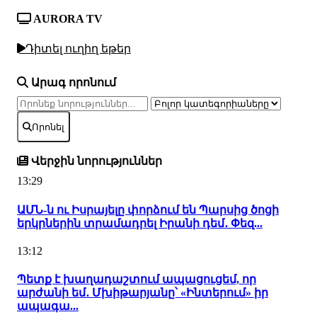
AURORA TV
Դիտել ուղիղ եթեր
Արագ որոնում
Որոնել
Վերջին նորություններ
13:29
ԱՄՆ-ն ու Իսրայելը փորձում են Պարսից ծոցի
երկրներին տրամադրել Իրանի դեմ․ Փեզ...
13:12
Պետք է խաղադաշտում ապացուցեմ, որ
արժանի եմ․ Մխիթարյանը՝ «Ինտերում» իր
ապագա...