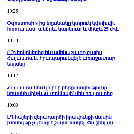
10:26
Օգոստոսի 9-ից եղանակը կտրուկ կփոխվի․
հորդառատ անձրև, կարկուտ և մինչև 25 մ/վ...
10:20
Ո՞ր երկրներից են ամենաշատը գալիս
Հայաստան․ հրապարակվել է առաջատար
եռյակը
10:12
Հայաստանում լոլիկի բերքատվությունը
կհասնի մինչև 41 տոննայի՝ մեկ հեկտարից
10:03
ԼՂ հայերի վերադարձի իրավունքի մասին
խոսույթը չպետք է շարունակել․ Փաշինյան