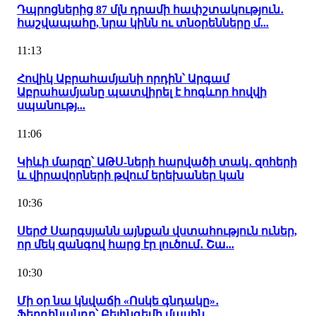
Դպրոցներից 87 մլն դրամի հափշտակություն․
հաշվապահը, նրա կինն ու տնօրենները մ...
11:13
Հովիկ Աբրահամյանի որդին՝ Արգամ
Աբրահամյանը պատվիրել է հոգևոր հովվի
սպանությ...
11:06
Կիևի մարզը՝ ԱԹՍ-ների հարվածի տակ․ զոհերի
և վիրավորների թվում երեխաներ կան
10:36
Սերժ Սարգսյանն այնքան վստահություն ուներ,
որ մեկ զանգով հարց էր լուծում․ Շա...
10:30
Մի օր նա կնվաճի «Ոսկե գնդակը»․
Ֆերդինանդը՝ Բելինգեմի մասին