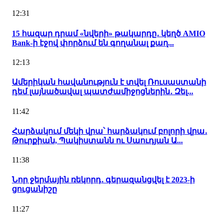
12:31
15 հազար դրամ «նվերի» թակարդը․ կեղծ AMIO
Bank-ի էջով փորձում են գողանալ քաղ...
12:13
Ամերիկան հավանություն է տվել Ռուսաստանի
դեմ լայնածավալ պատժամիջոցներին․ Զել...
11:42
Հարձակում մեկի վրա՝ հարձակում բոլորի վրա․
Թուրքիան, Պակիստանն ու Սաուդյան Ա...
11:38
Նոր ջերմային ռեկորդ․ գերազանցվել է 2023-ի
ցուցանիշը
11:27