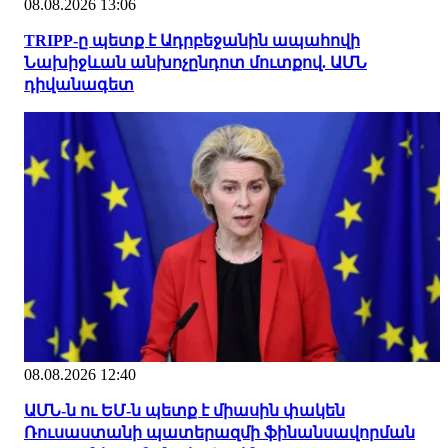
08.08.2026 13:06
TRIPP-ը պետք է Ադրբեջանին ապահովի
Նախիջևան անխոչընդոտ մուտքով. ԱՄՆ
դիվանագետ
08.08.2026 12:40
ԱՄՆ-ն ու ԵՄ-ն պետք է միասին փակեն
Ռուսաստանի պատերազմի ֆինանսավորման