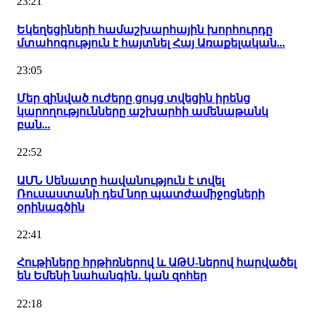
23:21
Եկեղեցիների համաշխարհային խորհուրդը
մտահոգություն է հայտնել Հայ Առաքելական...
23:05
Մեր զինված ուժերը ցույց տվեցին իրենց
կարողությունները աշխարհի ամենաթանկ
բան...
22:52
ԱՄՆ Սենատը հավանություն է տվել
Ռուսաստանի դեմ նոր պատժամիջոցների
օրինագծին
22:41
Հութիները հրթիռներով և ԱԹՍ-ներով հարվածել
են Եմենի նահանգին․ կան զոհեր
22:18