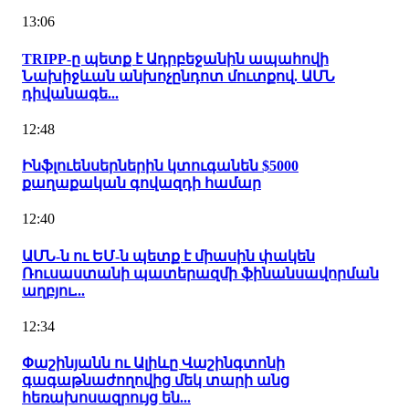
13:06
TRIPP-ը պետք է Ադրբեջանին ապահովի
Նախիջևան անխոչընդոտ մուտքով. ԱՄՆ
դիվանագե...
12:48
Ինֆլուենսերներին կտուգանեն $5000
քաղաքական գովազդի համար
12:40
ԱՄՆ-ն ու ԵՄ-ն պետք է միասին փակեն
Ռուսաստանի պատերազմի ֆինանսավորման
աղբյու...
12:34
Փաշինյանն ու Ալիևը Վաշինգտոնի
գագաթնաժողովից մեկ տարի անց
հեռախոսազրույց են...