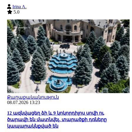
Irina A.
5.0
Քաղաքականություն
08.07.2026 13:23
12 ազնվացեղ ձի և 9 կոկորդիլոս սովի ու
ծարավի են մատնվել․ տարածքի դռները
կապարակնքված են