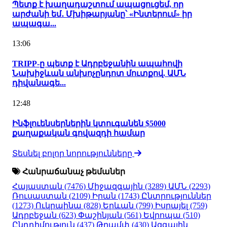
Պետք է խաղադաշտում ապացուցեմ, որ
արժանի եմ․ Մխիթարյանը՝ «Ինտերում» իր
ապագա...
13:06
TRIPP-ը պետք է Ադրբեջանին ապահովի
Նախիջևան անխոչընդոտ մուտքով. ԱՄՆ
դիվանագե...
12:48
Ինֆլուենսերներին կտուգանեն $5000
քաղաքական գովազդի համար
Տեսնել բոլոր նորությունները
Հանրաճանաչ թեմաներ
Հայաստան
(7476)
Միջազգային
(3289)
ԱՄՆ
(2293)
Ռուսաստան
(2109)
Իրան
(1743)
Ընտրություններ
(1273)
Ուկրաինա
(828)
Երևան
(799)
Իսրայել
(759)
Ադրբեջան
(623)
Փաշինյան
(561)
Եվրոպա
(510)
Ընդդիմություն
(437)
Թրամփ
(430)
Ազգային