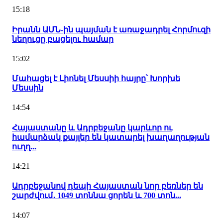
15:18
Իրանն ԱՄՆ-ին պայման է առաջադրել Հորմուզի
նեղուցը բացելու համար
15:02
Մահացել է Լիոնել Մեսսիի հայրը՝ Խորխե
Մեսսին
14:54
Հայաստանը և Ադրբեջանը կարևոր ու
համարձակ քայլեր են կատարել խաղաղության
ուղղ...
14:21
Ադրբեջանով դեպի Հայաստան նոր բեռներ են
շարժվում․ 1049 տոննա ցորեն և 700 տոն...
14:07