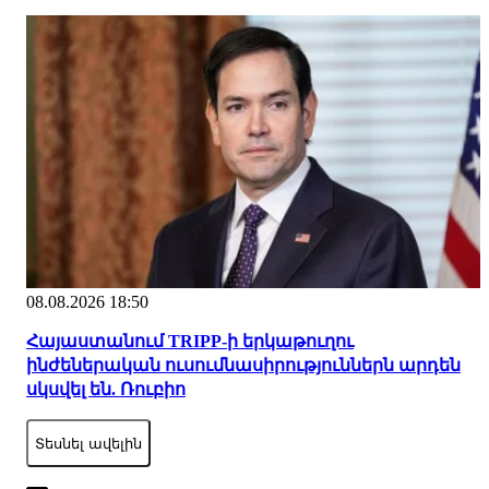
08.08.2026 18:50
Հայաստանում TRIPP-ի երկաթուղու
ինժեներական ուսումնասիրություններն արդեն
սկսվել են. Ռուբիո
Տեսնել ավելին