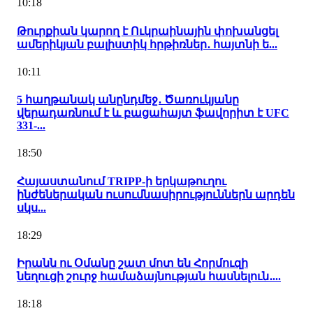
10:18
Թուրքիան կարող է Ուկրաինային փոխանցել
ամերիկյան բալիստիկ հրթիռներ․ հայտնի ե...
10:11
5 հաղթանակ անընդմեջ․ Ծառուկյանը
վերադառնում է և բացահայտ ֆավորիտ է UFC
331-...
18:50
Հայաստանում TRIPP-ի երկաթուղու
ինժեներական ուսումնասիրություններն արդեն
սկս...
18:29
Իրանն ու Օմանը շատ մոտ են Հորմուզի
նեղուցի շուրջ համաձայնության հասնելուն․...
18:18