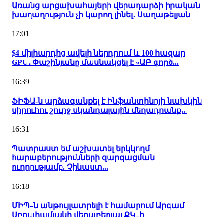
Առանց արցախահայերի վերադարձի իրական
խաղաղություն չի կարող լինել․ Սաղաթելյան
17:01
$4 միլիարդից ավելի ներդրում և 100 հազար
GPU․ Փաշինյանը մասնակցել է «ԱԲ գործ...
16:39
ՖԻՖԱ-ն արձագանքել է Ինֆանտինոյի նախկին
սիրուհու շուրջ սկանդալային մեղադրանք...
16:31
Պատրաստ եմ աշխատել երկկողմ
հարաբերությունների զարգացման
ուղղությամբ. Չինաստ...
16:18
ՄԻՊ–ն անթույլատրելի է համարում Արգամ
Աբրահամյանի վերաբերյալ ՔԿ–ի