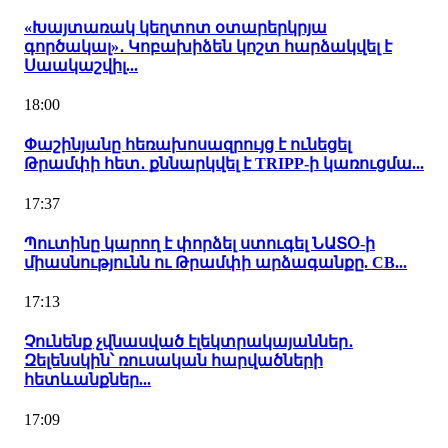
«Խայտառակ կեղտոտ օտարերկրյա
գործակալ»․ Կոբախիձեն կոշտ հարձակվել է
Սաակաշվիլ...
18:00
Փաշինյանը հեռախոսազրույց է ունեցել
Թրամփի հետ․ քննարկվել է TRIPP-ի կառուցմա...
17:37
Պուտինը կարող է փորձել ստուգել ՆԱՏՕ-ի
միասնությունն ու Թրամփի արձագանքը. CB...
17:13
Չունենք չվնասված էլեկտրակայաններ․
Զելենսկին՝ ռուսական հարվածների
հետևանքներ...
17:09