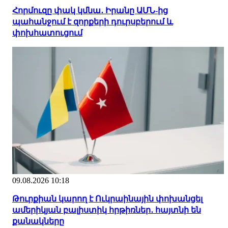
Հորմուզը փակ կմնա․ Իրանը ԱՄՆ-ից
պահանջում է զորքերի դուրսբերում և
փոխհատուցում
09.08.2026 10:18
Թուրքիան կարող է Ուկրաինային փոխանցել
ամերիկյան բալիստիկ հրթիռներ․ հայտնի են
քանակները