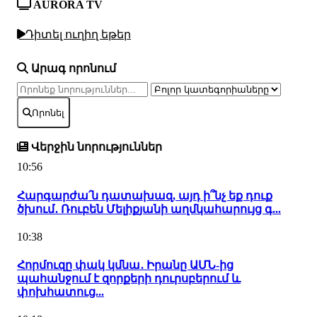
AURORA TV
Դիտել ուղիղ եթեր
Արագ որոնում
Որոնել
Վերջին նորություններ
10:56
Հարգարժա՛ն դատախազ, այդ ի՞նչ եք դուք
ծխում․ Ռուբեն Մելիքյանի աղմկահարույց գ...
10:38
Հորմուզը փակ կմնա․ Իրանը ԱՄՆ-ից
պահանջում է զորքերի դուրսբերում և
փոխհատուց...