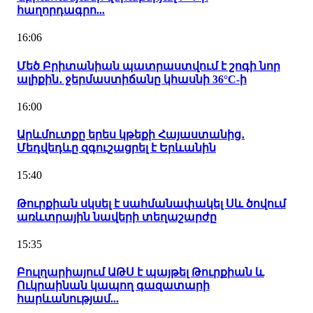
հաղորդագրո...
16:06
Մեծ Բրիտանիան պատրաստվում է շոգի նոր
ալիքին․ ջերմաստիճանը կհասնի 36°C-ի
16:00
Արևմուտքը երես կթեքի Հայաստանից․
Մեդվեդևը զգուշացրել է Երևանին
15:40
Թուրքիան սկսել է սահմանափակել Սև ծովում
առևտրային նավերի տեղաշարժը
15:35
Բուլղարիայում ԱԹՍ է պայթել Թուրքիան և
Ուկրաինան կապող գազատարի
հարևանությամ...