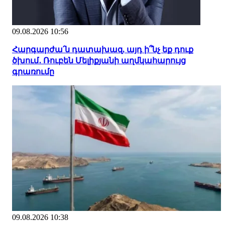
09.08.2026 10:56
Հարգարժա՛ն դատախազ, այդ ի՞նչ եք դուք
ծխում․ Ռուբեն Մելիքյանի աղմկահարույց
գրառումը
09.08.2026 10:38