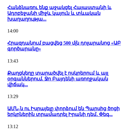
Հանձնառու ենք աջակցել Հայաստանի և
Ադրբեջանի միջև կայուն և տևական
խաղաղությա...
14:00
Հրազդանում բացվեց 500 մլն դոլարանոց «ԱԲ
գործարանը»
13:43
Քաղցկեղը տարածվել է ոսկրերում և այլ
օրգաններում. Ջո Բայդենի առողջական
վիճակ...
13:29
ԱՄՆ-ն ու Իսրայելը փորձում են Պարսից ծոցի
երկրներին տրամադրել Իրանի դեմ․ Փեզ...
13:12