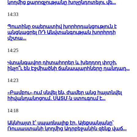
կողմից քարոզչությանը խոչընդոտելու վե...
14:33
Պուտինը օպերատիվ խորհրդակցություն է
անցկացրել ՌԴ Անվտանգության խորհրդի
մշտա...
14:25
Վտանգավոր դիտահորեր և խեղդող փոշի.
ինչո՞ւ են Էջմիածնի ճանապարհները դանդաղ...
14:23
«Բամբու»-ում սնվել են, ժամեր անց հայտնվել
հիվանդանոցում․ ՍԱՏՄ-ն ստուգում է...
14:18
Ակնհայտ է՝ սպառնալիք էր․ Ալեքսանյանը՝
Ռուսաստանի կողմից Ադրբեջանին զենք վաճ...