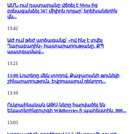
ԱՄՆ-ում դատարանը վճռել է Meta-ից
բռնագանձել 567 միլիոն դոլար՝ երեխաներին
վն...
13:42
ԱԺ-ում թեժ արձագանք՝ «ով ինչ է տվել
Ղարաբաղին» հայտարարությանը․ ՔՊ
պատգամավ...
13:21
13:00 Լուրերը մեկ տողով. Քաջարանի թունելի
շինարարություն. Եվրոպայում ռեկորդ...
13:10
Ուկրաինական ԱԹՍ-ները հարվածել են
Եկատերինբուրգի Wildberries-ի պահեստին․ 800...
13:03