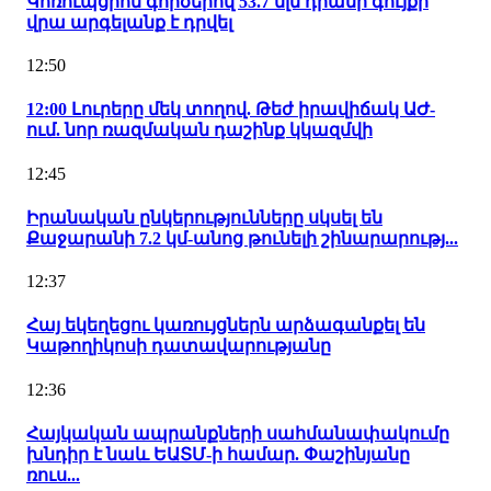
Կոռուպցիոն գործերով 53.7 մլն դրամի գույքի
վրա արգելանք է դրվել
12:50
12:00 Լուրերը մեկ տողով. Թեժ իրավիճակ ԱԺ-
ում. նոր ռազմական դաշինք կկազմվի
12:45
Իրանական ընկերությունները սկսել են
Քաջարանի 7.2 կմ-անոց թունելի շինարարությ...
12:37
Հայ եկեղեցու կառույցներն արձագանքել են
Կաթողիկոսի դատավարությանը
12:36
Հայկական ապրանքների սահմանափակումը
խնդիր է նաև ԵԱՏՄ-ի համար. Փաշինյանը
ռուս...