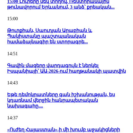
15:00 Լուրերը մեկ տողով. Ռեստորանային
թունավորում Երևանում, 3 անձ՝ քրեական...
15:00
Թուրքիան, Սաուդյան Արաբիան և
Պակիստանը պաշտպանական
համաձայնագիր են ստորագրե...
14:51
Գավին մազերը վարդագույն է ներկել
Իսպանիայի՝ ԱԱ-2026-ում հաղթանակի պատվին
14:43
Եթե դեմոկրատները գան իշխանության, ես
կդառնամ վերջին հանրապետական
նախագահը....
14:37
«Ուժեղ Հայաստան»-ի մի խումբ աջակիցների