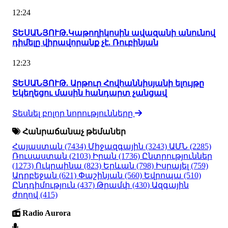
12:24
ՏԵՍԱՆՅՈՒԹ.Կաթողիկոսին ավազանի անունով
դիմելը վիրավորանք չէ. Ռուբինյան
12:23
ՏԵՍԱՆՅՈՒԹ. Արթուր Հովհաննիսյանի ելույթը
Եկեղեցու մասին հանդարտ չանցավ
Տեսնել բոլոր նորությունները
Հանրաճանաչ թեմաներ
Հայաստան
(7434)
Միջազգային
(3243)
ԱՄՆ
(2285)
Ռուսաստան
(2103)
Իրան
(1736)
Ընտրություններ
(1273)
Ուկրաինա
(823)
Երևան
(798)
Իսրայել
(759)
Ադրբեջան
(621)
Փաշինյան
(560)
Եվրոպա
(510)
Ընդդիմություն
(437)
Թրամփ
(430)
Ազգային
ժողով
(415)
Radio Aurora