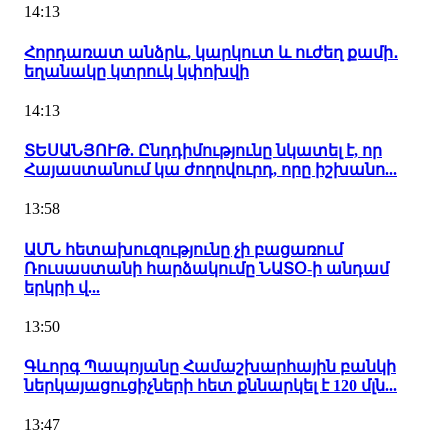
14:13
Հորդառատ անձրև, կարկուտ և ուժեղ քամի․
եղանակը կտրուկ կփոխվի
14:13
ՏԵՍԱՆՅՈՒԹ. Ընդդիմությունը նկատել է, որ
Հայաստանում կա ժողովուրդ, որը իշխանո...
13:58
ԱՄՆ հետախուզությունը չի բացառում
Ռուսաստանի հարձակումը ՆԱՏՕ-ի անդամ
երկրի վ...
13:50
Գևորգ Պապոյանը Համաշխարհային բանկի
ներկայացուցիչների հետ քննարկել է 120 մլն...
13:47