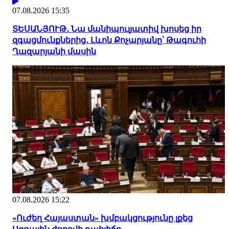
07.08.2026 15:35
ՏԵՍԱՆՅՈՒԹ․ Նա մանիպուլյատիվ խոսեց իր
զգացմունքներից․ Լևոն Քոչարյանը՝ Թագուհի
Ղազարյանի մասին
07.08.2026 15:22
«Ուժեղ Հայաստան» խմբակցությունը լքեց