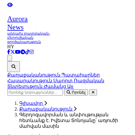
Aurora
News
անկախ լրատվական-
վերլուծական
գործակալություն
HY
Ցանկ
Քաղաքականություն
Պատահարներ
Հասարակություն
Սպորտ
Ռազմական
Տնտեսություն
Ժամանց
Այլ
Որոնել
Գլխավոր
Քաղաքականություն
Գերդոզավորման և անփութության
հետևանք է. Իվետա Տոնոյանը՝ առյուծի
մահվան մասին