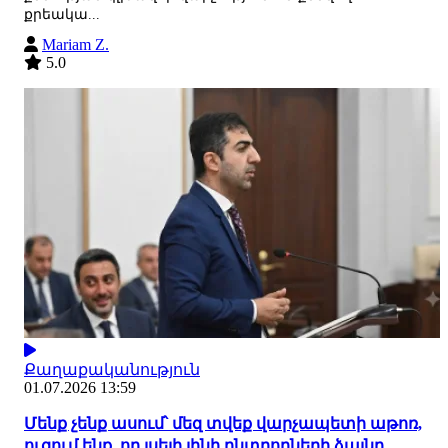
քրեակա...
Mariam Z.
5.0
Քաղաքականություն
01.07.2026 13:59
Մենք չենք ասում՝ մեզ տվեք վարչապետի աթոռ,
ուզում ենք, որ լսելի լինի ընտրողների ձայնը.