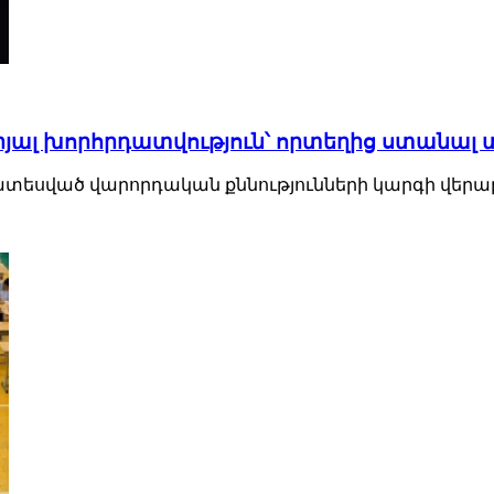
ալ խորհրդատվություն՝ որտեղից ստանալ տ
եսված վարորդական քննությունների կարգի վերաբերյա