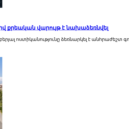
իվ քրեական վարույթ է նախաձեռնվել
յալ ոստիկանությունը ձեռնարկել է անհրաժեշտ գործո