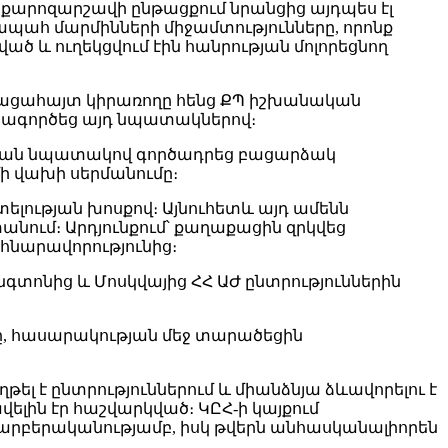
քարոզարշավի ընթացքում նրանցից այդպես էլ
պահ մարմինների միջամտությունները, որոնք
ած և ուղեկցվում էին հանրության մոլորեցնող
բացահայտ կիրառողը հենց ՔՊ իշխանական
տագործեց այդ նպատակներով։
ւթյան նպատակով գործադրեց բացարձակ
ի վախի սերմանումը։
ելության խոսքով։ Այնուհետև այդ ամենն
նում։ Արդյունքում՝ քաղաքացին զրկվեց
հնարավորությունից։
նգտոնից և Մոսկվայից ՀՀ ԱԺ ընտրություններին
մը, հասարակության մեջ տարածեցին
լ է ընտրություններում և միանձնյա ձևավորելու է
վելին էր հաշվարկված։ ԿԸՀ-ի կայքում
արբերականությամբ, իսկ թվերն անհասկանալիորեն