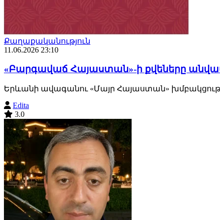
Քաղաքականություն
11.06.2026 23:10
«Բարգավաճ Հայաստան»-ի քվեները անվավե
Երևանի ավագանու «Մայր Հայաստան» խմբակցությ
Edita
3.0