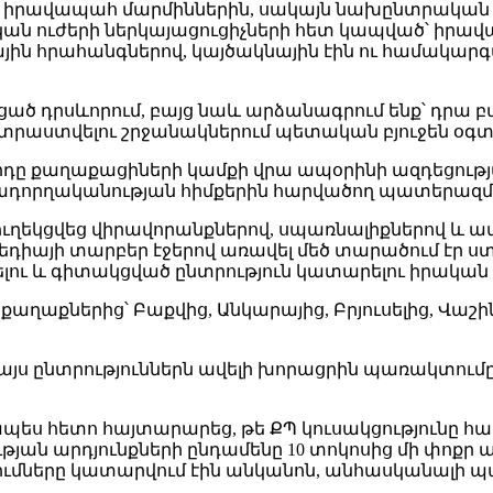
նք իրավապահ մարմիններին, սակայն նախընտրական 
ան ուժերի ներկայացուցիչների հետ կապված՝ իրավա
յին հրահանգներով, կայծակնային էին ու համակարգվ
ծ դրսևորում, բայց նաև արձանագրում ենք՝ դրա 
ատրաստվելու շրջանակներում պետական բյուջեն օգ
ջնորդը քաղաքացիների կամքի վրա ապօրինի ազդեցո
ադորղականության հիմքերին հարվածող պատերազմ
ւղեկցվեց վիրավորանքներով, սպառնալիքներով և ատ
իայի տարբեր էջերով առավել մեծ տարածում էր ստա
ու և գիտակցված ընտրություն կատարելու իրական 
քաղաքներից՝ Բաքվից, Անկարայից, Բրյուսելից, Վաշի
ն, այս ընտրություններն ավելի խորացրին պառակտու
ս հետո հայտարարեց, թե ՔՊ կուսակցությունը հաղթե
թյան արդյունքների ընդամենը 10 տոկոսից մի փոքր ա
ւմները կատարվում էին անկանոն, անհասկանալի պ