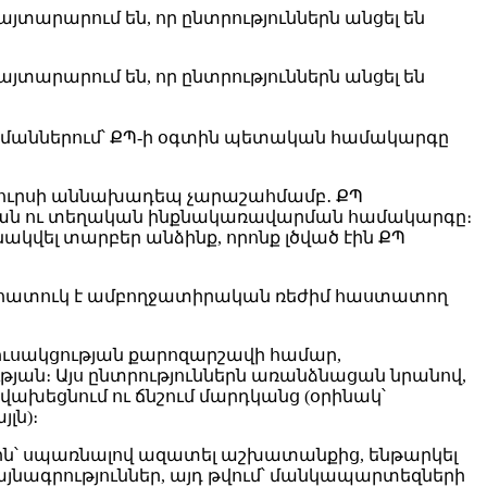
այտարարում են, որ ընտրություններն անցել են
այտարարում են, որ ընտրություններն անցել են
յմաններում՝ ՔՊ-ի օգտին պետական համակարգը
եսուրսի աննախադեպ չարաշահմամբ․ ՔՊ
ական ու տեղական ինքնակառավարման համակարգը։
նակվել տարբեր անձինք, որոնք լծված էին ՔՊ
ր հատուկ է ամբողջատիրական ռեժիմ հաստատող
ուսակցության քարոզարշավի համար,
յան։ Այս ընտրություններն առանձնացան նրանով,
ախեցնում ու ճնշում մարդկանց (օրինակ՝
լն)։
ն՝ սպառնալով ազատել աշխատանքից, ենթարկել
յնագրություններ, այդ թվում՝ մանկապարտեզների