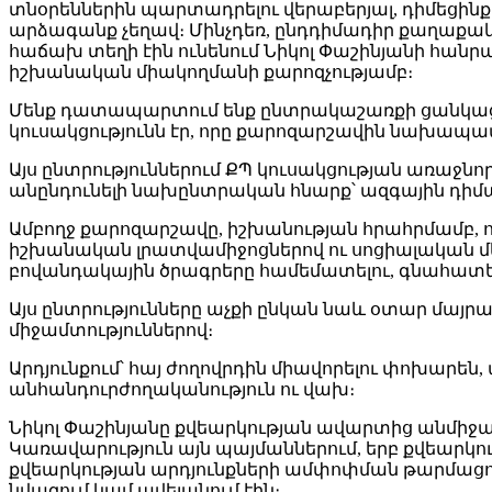
տնօրեններին պարտադրելու վերաբերյալ, դիմեցի
արձագանք չեղավ։ Մինչդեռ, ընդդիմադիր քաղաքակ
հաճախ տեղի էին ունենում Նիկոլ Փաշինյանի հանրա
իշխանական միակողմանի քարոզչությամբ։
Մենք դատապարտում ենք ընտրակաշառքի ցանկացա
կուսակցությունն էր, որը քարոզարշավին նախապ
Այս ընտրություններում ՔՊ կուսակցության առա
անընդունելի նախընտրական հնարք՝ ազգային դիմ
Ամբողջ քարոզարշավը, իշխանության հրահրմամբ, ո
իշխանական լրատվամիջոցներով ու սոցիալական մեդ
բովանդակային ծրագրերը համեմատելու, գնահատել
Այս ընտրությունները աչքի ընկան նաև օտար մայրա
միջամտություններով։
Արդյունքում՝ հայ ժողովրդին միավորելու փոխարե
անհանդուրժողականություն ու վախ։
Նիկոլ Փաշինյանը քվեարկության ավարտից անմիջապե
Կառավարություն այն պայմաններում, երբ քվեարկու
քվեարկության արդյունքների ամփոփման թարմացո
նվազում կամ ավելանում էին։