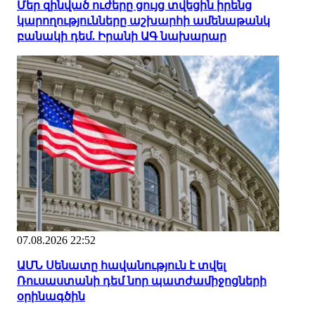
Մեր զինված ուժերը ցույց տվեցին իրենց
կարողությունները աշխարհի ամենաթանկ
բանակի դեմ. Իրանի ԱԳ նախարար
07.08.2026 22:52
ԱՄՆ Սենատը հավանություն է տվել
Ռուսաստանի դեմ նոր պատժամիջոցների
օրինագծին