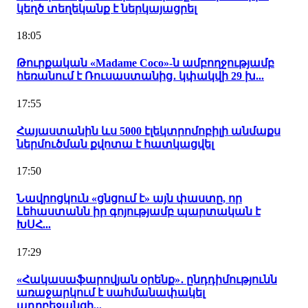
կեղծ տեղեկանք է ներկայացրել
18:05
Թուրքական «Madame Coco»-ն ամբողջությամբ
հեռանում է Ռուսաստանից․ կփակվի 29 խ...
17:55
Հայաստանին ևս 5000 էլեկտրոմոբիլի անմաքս
ներմուծման քվոտա է հատկացվել
17:50
Նավրոցկուն «ցնցում է» այն փաստը, որ
Լեհաստանն իր գոյությամբ պարտական է
ԽՍՀ...
17:29
«Հակասաֆարովյան օրենք»․ ընդդիմությունն
առաջարկում է սահմանափակել
ադրբեջանցի...