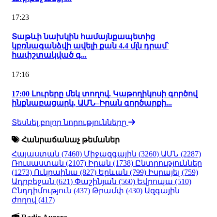
17:23
Տաթևի նախկին համայնքապետից
կբռնագանձվի ավելի քան 4.4 մլն դրամ՝
հափշտակված գ...
17:16
17:00 Լուրերը մեկ տողով. Կաթողիկոսի գործով
ինքնաբացարկ, ԱՄՆ–Իրան գործարքի...
Տեսնել բոլոր նորությունները
Հանրաճանաչ թեմաներ
Հայաստան
(7460)
Միջազգային
(3260)
ԱՄՆ
(2287)
Ռուսաստան
(2107)
Իրան
(1738)
Ընտրություններ
(1273)
Ուկրաինա
(827)
Երևան
(799)
Իսրայել
(759)
Ադրբեջան
(621)
Փաշինյան
(560)
Եվրոպա
(510)
Ընդդիմություն
(437)
Թրամփ
(430)
Ազգային
ժողով
(417)