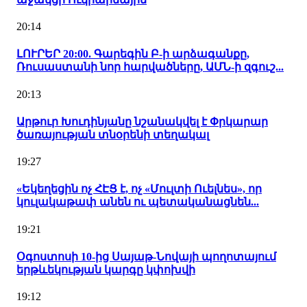
20:14
ԼՈՒՐԵՐ 20:00. Գարեգին Բ-ի արձագանքը,
Ռուսաստանի նոր հարվածները, ԱՄՆ-ի զգուշ...
20:13
Արթուր Խուդինյանը նշանակվել է Փրկարար
ծառայության տնօրենի տեղակալ
19:27
«Եկեղեցին ոչ ՀԷՑ է, ոչ «Մուլտի Ուելնես», որ
կուլակաթափ անեն ու պետականացնեն...
19:21
Օգոստոսի 10-ից Սայաթ-Նովայի պողոտայում
երթևեկության կարգը կփոխվի
19:12