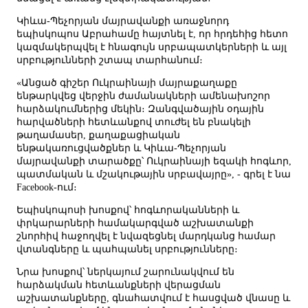
Կիևա-Պեչորյան մայրավանքի առաջնորդ
եպիսկոպոս Աբրահամը հայտնել է, որ հրդեհից հետո
կազմակերպվել է հնագույն սրբապատկերների և այլ
սրբությունների շտապ տարհանում։
«Անցած գիշեր Ուկրաինայի մայրաքաղաքը
ենթարկվեց վերջին ժամանակների ամենախոշոր
հարձակումներից մեկին։ Զանգվածային օդային
հարվածների հետևանքով տուժել են բնակելի
թաղամասեր, քաղաքացիական
ենթակառուցվածքներ և Կիևա-Պեչորյան
մայրավանքի տարածքը՝ Ուկրաինայի եզակի հոգևոր,
պատմական և մշակութային սրբավայրը», - գրել է նա
Facebook-ում։
Եպիսկոպոսի խոսքով՝ հոգևորականների և
փրկարարների համակարգված աշխատանքի
շնորհիվ հաջողվել է նվազեցնել մարդկանց համար
վտանգները և պահպանել սրբությունները։
Նրա խոսքով՝ ներկայում շարունակվում են
հարձակման հետևանքների վերացման
աշխատանքները, գնահատվում է հասցված վնասը և