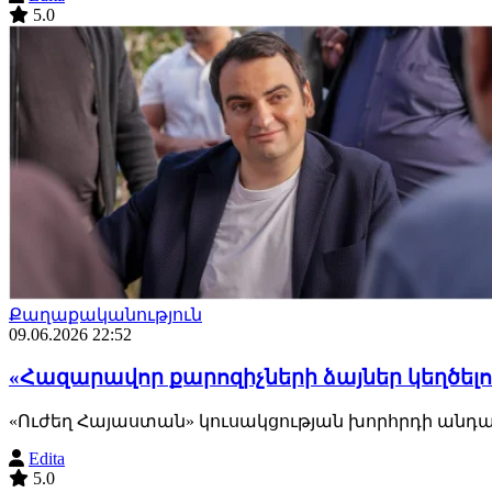
5.0
Քաղաքականություն
09.06.2026 22:52
«Հազարավոր քարոզիչների ձայներ կեղծելո
«Ուժեղ Հայաստան» կուսակցության խորհրդի անդամ 
Edita
5.0