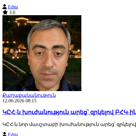
Edita
3.0
Քաղաքականություն
12.06.2026 08:15
ԿԸՀ-ն խուժանություն արեց՝ զրկելով ԲՀԿ-ին
ԿԸՀ-ն նոր մասշտաբի խուժանություն արեց՝ զրկելով
Edita