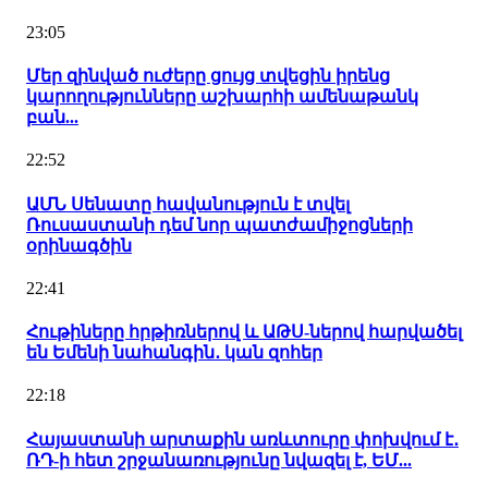
23:05
Մեր զինված ուժերը ցույց տվեցին իրենց
կարողությունները աշխարհի ամենաթանկ
բան...
22:52
ԱՄՆ Սենատը հավանություն է տվել
Ռուսաստանի դեմ նոր պատժամիջոցների
օրինագծին
22:41
Հութիները հրթիռներով և ԱԹՍ-ներով հարվածել
են Եմենի նահանգին․ կան զոհեր
22:18
Հայաստանի արտաքին առևտուրը փոխվում է․
ՌԴ-ի հետ շրջանառությունը նվազել է, ԵՄ...