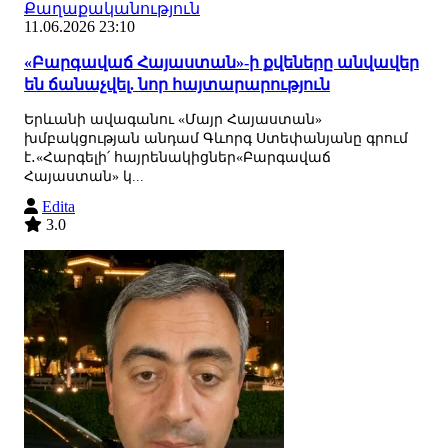
Քաղաքականություն
11.06.2026 23:10
«Բարգավաճ Հայաստան»-ի քվեները անվավեր
են ճանաչվել. նոր հայտարարություն
Երևանի ավագանու «Մայր Հայաստան»
խմբակցության անդամ Գևորգ Ստեփանյանը գրում
է․«Հարգելի՛ հայրենակիցներ«Բարգավաճ
Հայաստան» կ...
Edita
3.0