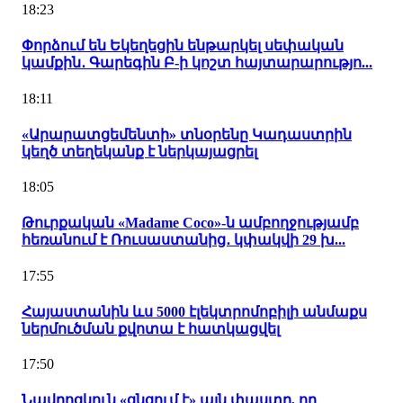
18:23
Փորձում են Եկեղեցին ենթարկել սեփական
կամքին․ Գարեգին Բ-ի կոշտ հայտարարությո...
18:11
«Արարատցեմենտի» տնօրենը Կադաստրին
կեղծ տեղեկանք է ներկայացրել
18:05
Թուրքական «Madame Coco»-ն ամբողջությամբ
հեռանում է Ռուսաստանից․ կփակվի 29 խ...
17:55
Հայաստանին ևս 5000 էլեկտրոմոբիլի անմաքս
ներմուծման քվոտա է հատկացվել
17:50
Նավրոցկուն «ցնցում է» այն փաստը, որ