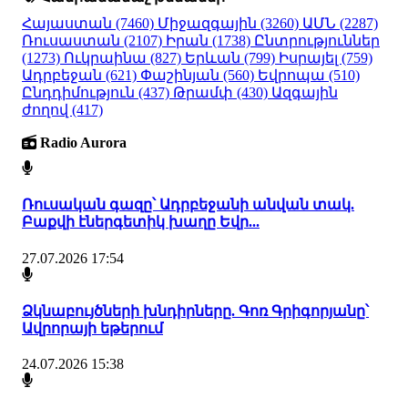
Հայաստան
(7460)
Միջազգային
(3260)
ԱՄՆ
(2287)
Ռուսաստան
(2107)
Իրան
(1738)
Ընտրություններ
(1273)
Ուկրաինա
(827)
Երևան
(799)
Իսրայել
(759)
Ադրբեջան
(621)
Փաշինյան
(560)
Եվրոպա
(510)
Ընդդիմություն
(437)
Թրամփ
(430)
Ազգային
ժողով
(417)
Radio Aurora
Ռուսական գազը՝ Ադրբեջանի անվան տակ.
Բաքվի էներգետիկ խաղը Եվր...
27.07.2026 17:54
Ձկնաբույծների խնդիրները. Գոռ Գրիգորյանը՝
Ավրորայի եթերում
24.07.2026 15:38