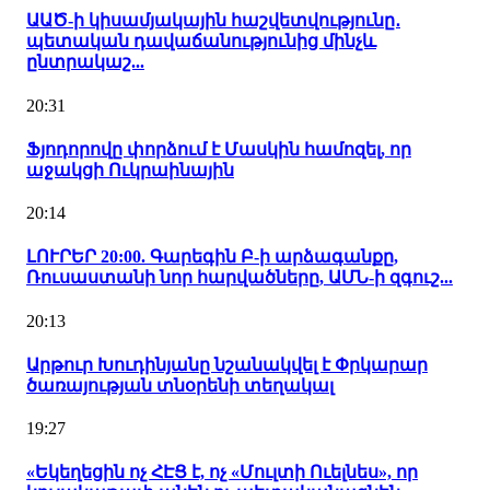
ԱԱԾ-ի կիսամյակային հաշվետվությունը․
պետական դավաճանությունից մինչև
ընտրակաշ...
20:31
Ֆյոդորովը փորձում է Մասկին համոզել, որ
աջակցի Ուկրաինային
20:14
ԼՈՒՐԵՐ 20:00. Գարեգին Բ-ի արձագանքը,
Ռուսաստանի նոր հարվածները, ԱՄՆ-ի զգուշ...
20:13
Արթուր Խուդինյանը նշանակվել է Փրկարար
ծառայության տնօրենի տեղակալ
19:27
«Եկեղեցին ոչ ՀԷՑ է, ոչ «Մուլտի Ուելնես», որ