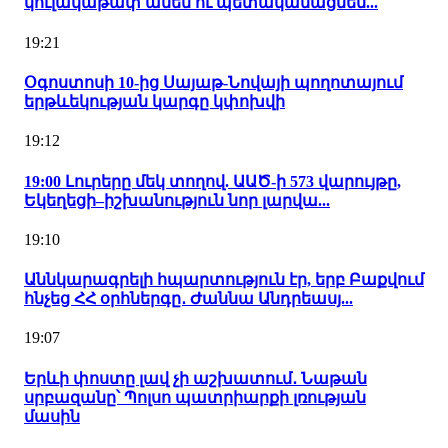
կուլակաթափ անեն ու պետականացնեն...
19:21
Օգոստոսի 10-ից Սայաթ-Նովայի պողոտայում
երթևեկության կարգը կփոխվի
19:12
19:00 Լուրերը մեկ տողով. ԱԱԾ-ի 573 վարույթը,
Եկեղեցի–իշխանություն նոր լարվա...
19:10
Աննկարագրելի հպարտություն էր, երբ Բաքվում
հնչեց ՀՀ օրհներգը․ Ժաննա Անդրեասյ...
19:07
Երևի փոստը լավ չի աշխատում․ Նաթան
սրբազանը՝ Պոլսո պատրիարքի լռության
մասին