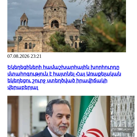
07.08.2026 23:21
Եկեղեցիների համաշխարհային խորհուրդը
մտահոգություն է հայտնել Հայ Առաքելական
եկեղեցու շուրջ ստեղծված իրավիճակի
վերաբերյալ