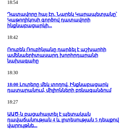
18:54
Դատավորը հայ էր․ Նարեկ Կարապետյանը՝
Կաթողիկոսի գործով դատավորի
ինքնաբացարկի...
18:42
Ռուբեն Ռուբինյանը դարձել է աշխարհի
ամենաերիտասարդ խորհրդարանի
նախագահը
18:30
18:00 Լուրերը մեկ տողով. Ինքնաբացարկ
դատարանում, միլիոնների բռնագանձում
18:27
ԱԱԾ-ն բացահայտել է պետական
դավաճանության 4 և լրտեսության 5 դեպքով
վարույթնե...