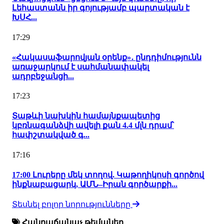
Լեհաստանն իր գոյությամբ պարտական է
ԽՍՀ...
17:29
«Հակասաֆարովյան օրենք»․ ընդդիմությունն
առաջարկում է սահմանափակել
ադրբեջանցի...
17:23
Տաթևի նախկին համայնքապետից
կբռնագանձվի ավելի քան 4.4 մլն դրամ՝
հափշտակված գ...
17:16
17:00 Լուրերը մեկ տողով. Կաթողիկոսի գործով
ինքնաբացարկ, ԱՄՆ–Իրան գործարքի...
Տեսնել բոլոր նորությունները
Հանրաճանաչ թեմաներ