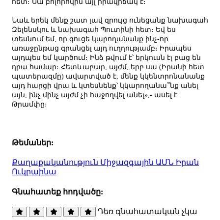
հետ։ Սա բոլորովին այլ իրավիճակ է։
Նաև երեկ մենք շատ լավ զրույց ունեցանք նախագահ
Զելենսկու և նախագահ Պուտինի հետ։ Եվ ես
տեսնում եմ, որ գուցե կարողանանք ինչ-որ
առաջընթաց գրանցել այդ ուղղությամբ։ Իրապես
այդպես եմ կարծում։ Ինձ թվում է՝ երկուսն էլ բաց են
դրա համար։ Հետևաբար, այժմ, երբ սա (Իրանի հետ
պատերազմը) ավարտված է, մենք կկենտրոնանանք
այդ հարցի վրա և կտեսնենք՝ կկարողանա՞նք անել
այն, ինչ մինչ այժմ չի հաջողվել անել»,- ասել է
Թրամփը։
Թեմաներ:
Քաղաքականություն
Միջազգային
ԱՄՆ
Իրան
Ուկրաինա
Գնահատեք հոդվածը:
Դեռ գնահատական չկա