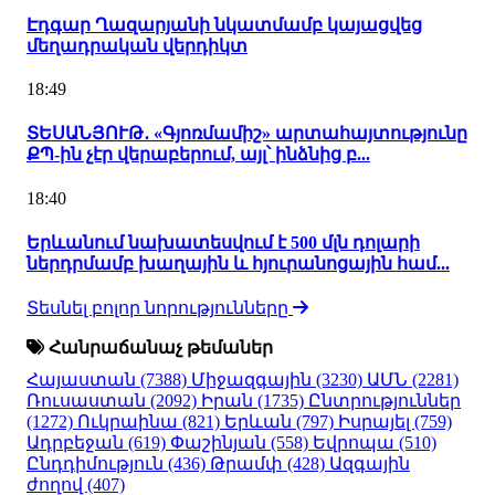
Էդգար Ղազարյանի նկատմամբ կայացվեց
մեղադրական վերդիկտ
18:49
ՏԵՍԱՆՅՈՒԹ․ «Գյոռմամիշ» արտահայտությունը
ՔՊ-ին չէր վերաբերում, այլ՝ ինձնից բ...
18:40
Երևանում նախատեսվում է 500 մլն դոլարի
ներդրմամբ խաղային և հյուրանոցային համ...
Տեսնել բոլոր նորությունները
Հանրաճանաչ թեմաներ
Հայաստան
(7388)
Միջազգային
(3230)
ԱՄՆ
(2281)
Ռուսաստան
(2092)
Իրան
(1735)
Ընտրություններ
(1272)
Ուկրաինա
(821)
Երևան
(797)
Իսրայել
(759)
Ադրբեջան
(619)
Փաշինյան
(558)
Եվրոպա
(510)
Ընդդիմություն
(436)
Թրամփ
(428)
Ազգային
ժողով
(407)