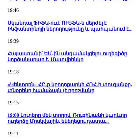
19:46
Սկանդալ ՖԻՖԱ-ում․ ՈՒԵՖԱ-ն մերժել է
Ինֆանտինոյի ներողությունը և պահպանում է...
19:39
Հայաստանի՝ ԵՄ-ին անդամակցելու ուղեգիծը
կործանարար է. Մատվիենկո
19:18
«Կենտրոն» ՀԸ-ը կբողոքարկի ՀՌՀ-ի տուգանքը.
տնօրենը համաձայն չէ որոշմանը
19:15
19:00 Լուրերը մեկ տողով. Ռուբինյանի կարևոր
ուղերձը Մոսկվային, եկեղեցու դատա...
19:11