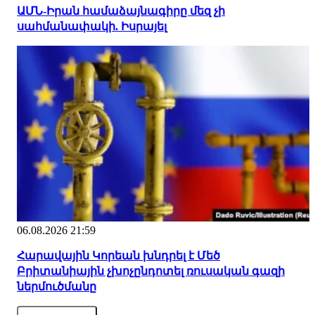
ԱՄՆ-Իրան համաձայնագիրը մեզ չի
սահմանափակի. Իսրայել
06.08.2026 21:59
Հարավային Կորեան խնդրել է Մեծ
Բրիտանիային չխոչընդոտել ռուսական գազի
ներմուծմանը