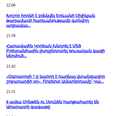
22:06
Խոշոր հրդեհ է բռնկվել Երևանի Սիլիկյան
թաղամասի հարևանությամբ գտնվող
աղբավայ...
21:59
Հարավային Կորեան խնդրել է Մեծ
Բրիտանիային չխոչընդոտել ռուսական գազի
ներմուծ...
21:42
«Օգոստոսի 7-ը կարող է դառնալ վտանգավոր
շրջադարձի օր»․ Ռոբերտ Ամստերդամը՝ Կա...
21:31
8-ամյա Մոնթեն ու Սյունեն հաղթահարել են
Արարատի գագաթը