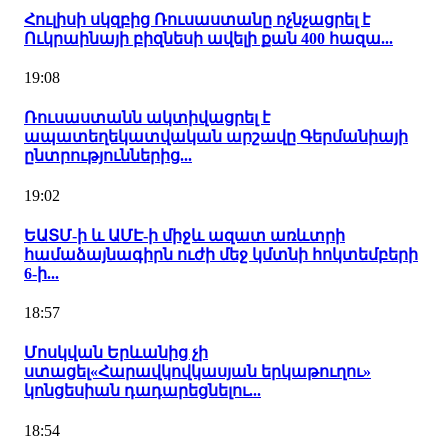
Հուլիսի սկզբից Ռուսաստանը ոչնչացրել է
Ուկրաինայի բիզնեսի ավելի քան 400 հազա...
19:08
Ռուսաստանն ակտիվացրել է
ապատեղեկատվական արշավը Գերմանիայի
ընտրություններից...
19:02
ԵԱՏՄ-ի և ԱՄԷ-ի միջև ազատ առևտրի
համաձայնագիրն ուժի մեջ կմտնի հոկտեմբերի
6-ի...
18:57
Մոսկվան Երևանից չի
ստացել«Հարավկովկասյան երկաթուղու»
կոնցեսիան դադարեցնելու...
18:54