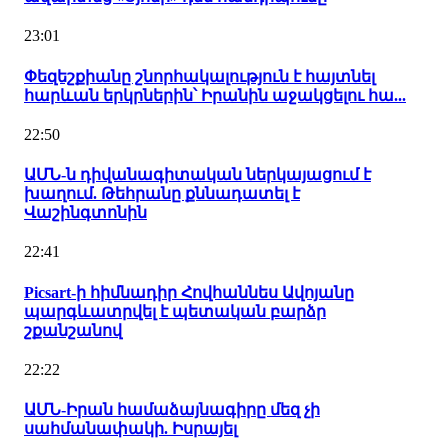
23:01
Փեզեշքիանը շնորհակալություն է հայտնել
հարևան երկրներին՝ Իրանին աջակցելու հա...
22:50
ԱՄՆ-ն դիվանագիտական ներկայացում է
խաղում. Թեհրանը քննադատել է
Վաշինգտոնին
22:41
Picsart-ի հիմնադիր Հովհաննես Ավոյանը
պարգևատրվել է պետական բարձր
շքանշանով
22:22
ԱՄՆ-Իրան համաձայնագիրը մեզ չի
սահմանափակի. Իսրայել