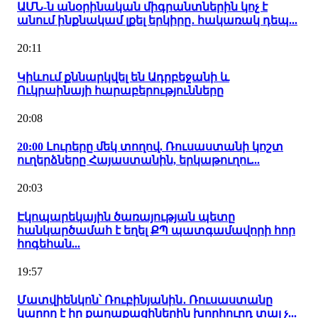
ԱՄՆ-ն անօրինական միգրանտներին կոչ է
անում ինքնակամ լքել երկիրը․ հակառակ դեպ...
20:11
Կիևում քննարկվել են Ադրբեջանի և
Ուկրաինայի հարաբերությունները
20:08
20:00 Լուրերը մեկ տողով. Ռուսաստանի կոշտ
ուղերձները Հայաստանին, երկաթուղու...
20:03
Էկոպարեկային ծառայության պետը
հանկարծամահ է եղել ՔՊ պատգամավորի հոր
հոգեհան...
19:57
Մատվիենկոն՝ Ռուբինյանին․ Ռուսաստանը
կարող է իր քաղաքացիներին խորհուրդ տալ չ...