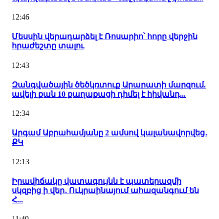
12:46
Մեսսին վերադարձել է Ռոսարիո՝ հորը վերջին
հրաժեշտը տալու
12:43
Զանգվածային ծեծկռտուք Արարատի մարզում.
ավելի քան 10 քաղաքացի դիմել է հիվանդ...
12:34
Արգամ Աբրահամյանը 2 ամսով կալանավորվեց․
ՔԿ
12:13
Իրավիճակը վատագույնն է պատերազմի
սկզբից ի վեր․ Ուկրաինայում ահազանգում են
Հ...
11:49