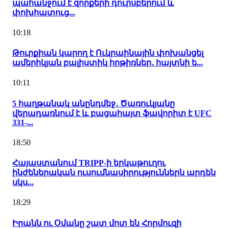
պահանջում է զորքերի դուրսբերում և
փոխհատուց...
10:18
Թուրքիան կարող է Ուկրաինային փոխանցել
ամերիկյան բալիստիկ հրթիռներ․ հայտնի ե...
10:11
5 հաղթանակ անընդմեջ․ Ծառուկյանը
վերադառնում է և բացահայտ ֆավորիտ է UFC
331-...
18:50
Հայաստանում TRIPP-ի երկաթուղու
ինժեներական ուսումնասիրություններն արդեն
սկս...
18:29
Իրանն ու Օմանը շատ մոտ են Հորմուզի