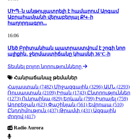
ՄԻՊ–ն անթույլատրելի է համարում Արգամ
Աբրահամյանի վերաբերյալ ՔԿ–ի
հաղորդագրո...
16:06
Մեծ Բրիտանիան պատրաստվում է շոգի նոր
ալիքին․ ջերմաստիճանը կհասնի 36°C-ի
Տեսնել բոլոր նորությունները
Հանրաճանաչ թեմաներ
Հայաստան
(7482)
Միջազգային
(3296)
ԱՄՆ
(2293)
Ռուսաստան
(2109)
Իրան
(1743)
Ընտրություններ
(1273)
Ուկրաինա
(829)
Երևան
(799)
Իսրայել
(759)
Ադրբեջան
(623)
Փաշինյան
(561)
Եվրոպա
(510)
Ընդդիմություն
(437)
Թրամփ
(431)
Ազգային
ժողով
(417)
Radio Aurora