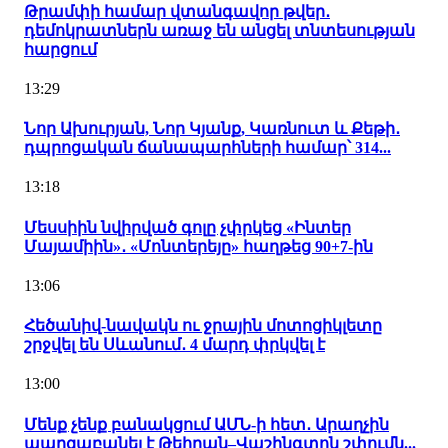
Թրամփի համար վտանգավոր թվեր․
դեմոկրատներն առաջ են անցել տնտեսության
հարցում
13:29
Նոր Ախուրյան, Նոր Կյանք, Կառնուտ և Քեթի․
դպրոցական ճանապարհների համար՝ 314...
13:18
Մեսսիին նվիրված գոլը չփրկեց «Ինտեր
Մայամիին»․ «Մոնտերեյը» հաղթեց 90+7-ին
13:06
Հեծանիվ-նավակն ու ջրային մոտոցիկլետը
շրջվել են Սևանում․ 4 մարդ փրկվել է
13:00
Մենք չենք բանակցում ԱՄՆ-ի հետ․ Արաղչին
պարզաբանել է Թեհրան–Վաշինգտոն շփումն...