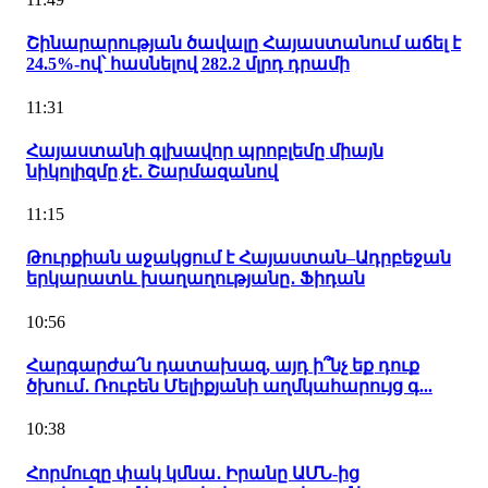
Շինարարության ծավալը Հայաստանում աճել է
24.5%-ով՝ հասնելով 282.2 մլրդ դրամի
11:31
Հայաստանի գլխավոր պրոբլեմը միայն
նիկոլիզմը չէ․ Շարմազանով
11:15
Թուրքիան աջակցում է Հայաստան–Ադրբեջան
երկարատև խաղաղությանը․ Ֆիդան
10:56
Հարգարժա՛ն դատախազ, այդ ի՞նչ եք դուք
ծխում․ Ռուբեն Մելիքյանի աղմկահարույց գ...
10:38
Հորմուզը փակ կմնա․ Իրանը ԱՄՆ-ից