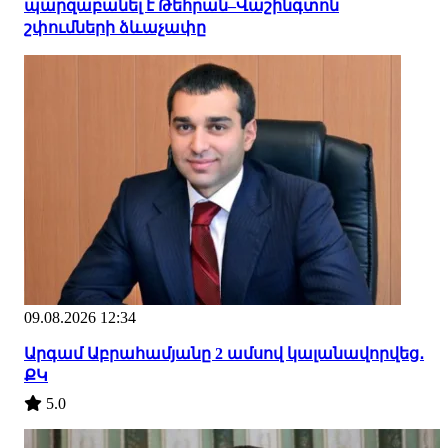
պարզաբանել է Թեհրան–Վաշինգտոն
շփումների ձևաչափը
09.08.2026 12:34
Արգամ Աբրահամյանը 2 ամսով կալանավորվեց․
ՔԿ
5.0