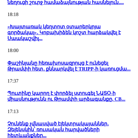
նեղուցի շուրջ համաձայնության հասնելուն․...
18:18
«Խայտառակ կեղտոտ օտարերկրյա
գործակալ»․ Կոբախիձեն կոշտ հարձակվել է
Սաակաշվիլ...
18:00
Փաշինյանը հեռախոսազրույց է ունեցել
Թրամփի հետ․ քննարկվել է TRIPP-ի կառուցմա...
17:37
Պուտինը կարող է փորձել ստուգել ՆԱՏՕ-ի
միասնությունն ու Թրամփի արձագանքը. CB...
17:13
Չունենք չվնասված էլեկտրակայաններ․
Զելենսկին՝ ռուսական հարվածների
հետևանքներ...