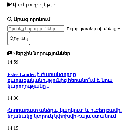
Դիտել ուղիղ եթեր
Արագ որոնում
Որոնել
Վերջին նորություններ
14:59
Estée Lauder-ի ժառանգորդը
քաղաքականությունից հեռանո՞ւմ է․ նրա
կարողությանը...
14:36
Հորդառատ անձրև, կարկուտ և ուժեղ քամի․
եղանակը կտրուկ կփոխվի Հայաստանում
14:15