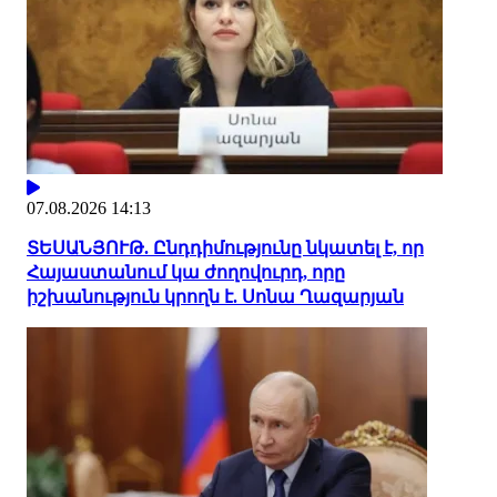
07.08.2026 14:13
ՏԵՍԱՆՅՈՒԹ. Ընդդիմությունը նկատել է, որ
Հայաստանում կա ժողովուրդ, որը
իշխանություն կրողն է. Սոնա Ղազարյան