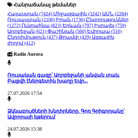
Հանրաճանաչ թեմաներ
Հայաստան
(7424)
Միջազգային
(3242)
ԱՄՆ
(2284)
Ռուսաստան
(2100)
Իրան
(1736)
Ընտրություններ
(1272)
Ուկրաինա
(823)
Երևան
(797)
Իսրայել
(759)
Ադրբեջան
(621)
Փաշինյան
(560)
Եվրոպա
(510)
Ընդդիմություն
(437)
Թրամփ
(429)
Ազգային
ժողով
(412)
Radio Aurora
Ռուսական գազը՝ Ադրբեջանի անվան տակ.
Բաքվի էներգետիկ խաղը Եվր...
27.07.2026 17:54
Ձկնաբույծների խնդիրները. Գոռ Գրիգորյանը՝
Ավրորայի եթերում
24.07.2026 15:38