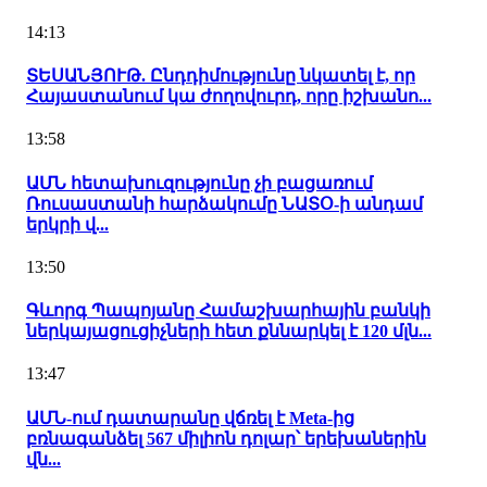
14:13
ՏԵՍԱՆՅՈՒԹ. Ընդդիմությունը նկատել է, որ
Հայաստանում կա ժողովուրդ, որը իշխանո...
13:58
ԱՄՆ հետախուզությունը չի բացառում
Ռուսաստանի հարձակումը ՆԱՏՕ-ի անդամ
երկրի վ...
13:50
Գևորգ Պապոյանը Համաշխարհային բանկի
ներկայացուցիչների հետ քննարկել է 120 մլն...
13:47
ԱՄՆ-ում դատարանը վճռել է Meta-ից
բռնագանձել 567 միլիոն դոլար՝ երեխաներին
վն...