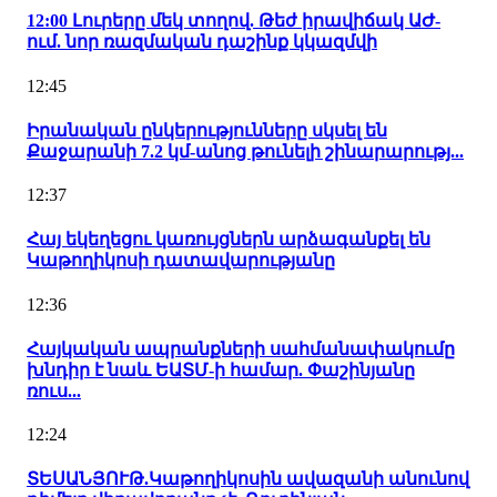
12:00 Լուրերը մեկ տողով. Թեժ իրավիճակ ԱԺ-
ում. նոր ռազմական դաշինք կկազմվի
12:45
Իրանական ընկերությունները սկսել են
Քաջարանի 7.2 կմ-անոց թունելի շինարարությ...
12:37
Հայ եկեղեցու կառույցներն արձագանքել են
Կաթողիկոսի դատավարությանը
12:36
Հայկական ապրանքների սահմանափակումը
խնդիր է նաև ԵԱՏՄ-ի համար. Փաշինյանը
ռուս...
12:24
ՏԵՍԱՆՅՈՒԹ.Կաթողիկոսին ավազանի անունով