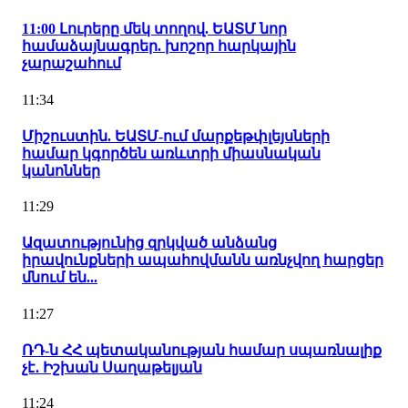
11:00 Լուրերը մեկ տողով. ԵԱՏՄ նոր
համաձայնագրեր. խոշոր հարկային
չարաշահում
11:34
Միշուստին. ԵԱՏՄ-ում մարքեթփլեյսների
համար կգործեն առևտրի միասնական
կանոններ
11:29
Ազատությունից զրկված անձանց
իրավունքների ապահովմանն առնչվող հարցեր
մնում են...
11:27
ՌԴ-ն ՀՀ պետականության համար սպառնալիք
չէ․ Իշխան Սաղաթելյան
11:24