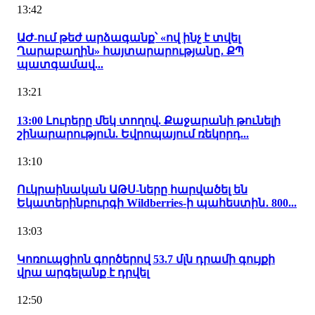
13:42
ԱԺ-ում թեժ արձագանք՝ «ով ինչ է տվել
Ղարաբաղին» հայտարարությանը․ ՔՊ
պատգամավ...
13:21
13:00 Լուրերը մեկ տողով. Քաջարանի թունելի
շինարարություն. Եվրոպայում ռեկորդ...
13:10
Ուկրաինական ԱԹՍ-ները հարվածել են
Եկատերինբուրգի Wildberries-ի պահեստին․ 800...
13:03
Կոռուպցիոն գործերով 53.7 մլն դրամի գույքի
վրա արգելանք է դրվել
12:50