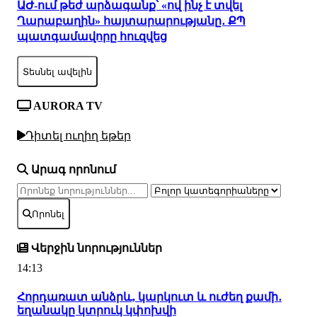
ԱԺ-ում թեժ արձագանք՝ «ով ինչ է տվել
Ղարաբաղին» հայտարարությանը․ ՔՊ
պատգամավորը հուզվեց
Տեսնել ավելին
AURORA TV
Դիտել ուղիղ եթեր
Արագ որոնում
Որոնել
Վերջին նորություններ
14:13
Հորդառատ անձրև, կարկուտ և ուժեղ քամի․
եղանակը կտրուկ կփոխվի