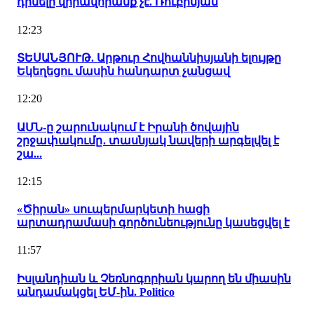
դիմելը վիրավորանք չէ. Ռուբինյան
12:23
ՏԵՍԱՆՅՈՒԹ. Արթուր Հովհաննիսյանի ելույթը
Եկեղեցու մասին հանդարտ չանցավ
12:20
ԱՄՆ-ը շարունակում է Իրանի ծովային
շրջափակումը․ տասնյակ նավերի արգելվել է
շա...
12:15
«Ծիրան» սուպերմարկետի հացի
արտադրամասի գործունեությունը կասեցվել է
11:57
Իսլանդիան և Չեռնոգորիան կարող են միասին
անդամակցել ԵՄ-ին. Politico