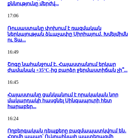
քննությունը մերժվ...
17:06
Ռուսաստանը փոխում է ռազմական
ներկայության ձևաչափը Սիրիայում․ Խմեյմիմն
ու Տա...
16:49
Շոգը նահանջում է․ Հայաստանում երկար
ժամանակ +35°C-ից բարձր ջերմաստիճան չի՞...
16:45
Հայաստանը ցանկանում է որակական նոր
մակարդակի հասցնել Սինգապուրի հետ
հարաբեր...
16:24
Ողբերգական դեպքերը բազմապատկվում են․
Հռոմի պապը՝ Ուկրաինայի պատերազմի