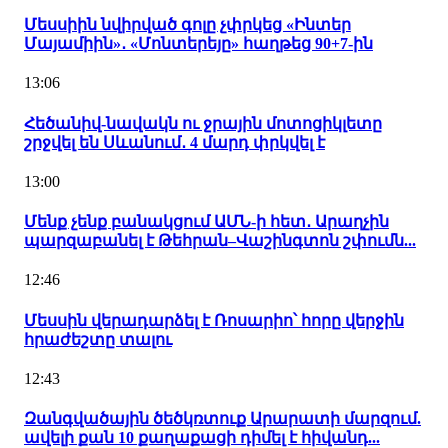
Մեսսիին նվիրված գոլը չփրկեց «Ինտեր
Մայամիին»․ «Մոնտերեյը» հաղթեց 90+7-ին
13:06
Հեծանիվ-նավակն ու ջրային մոտոցիկլետը
շրջվել են Սևանում․ 4 մարդ փրկվել է
13:00
Մենք չենք բանակցում ԱՄՆ-ի հետ․ Արաղչին
պարզաբանել է Թեհրան–Վաշինգտոն շփումն...
12:46
Մեսսին վերադարձել է Ռոսարիո՝ հորը վերջին
հրաժեշտը տալու
12:43
Զանգվածային ծեծկռտուք Արարատի մարզում.
ավելի քան 10 քաղաքացի դիմել է հիվանդ...