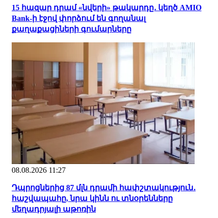
15 հազար դրամ «նվերի» թակարդը․ կեղծ AMIO
Bank-ի էջով փորձում են գողանալ
քաղաքացիների գումարները
08.08.2026 11:27
Դպրոցներից 87 մլն դրամի հափշտակություն․
հաշվապահը, նրա կինն ու տնօրենները
մեղադրյալի աթոռին