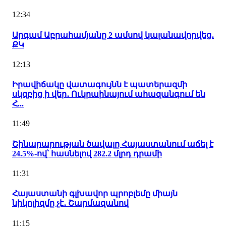
12:34
Արգամ Աբրահամյանը 2 ամսով կալանավորվեց․
ՔԿ
12:13
Իրավիճակը վատագույնն է պատերազմի
սկզբից ի վեր․ Ուկրաինայում ահազանգում են
Հ...
11:49
Շինարարության ծավալը Հայաստանում աճել է
24.5%-ով՝ հասնելով 282.2 մլրդ դրամի
11:31
Հայաստանի գլխավոր պրոբլեմը միայն
նիկոլիզմը չէ․ Շարմազանով
11:15