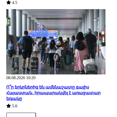
4.5
08.08.2026 10:20
Ո՞ր երկրներից են ամենաշատը գալիս
Հայաստան․ հրապարակվել է առաջատար
եռյակը
5.0