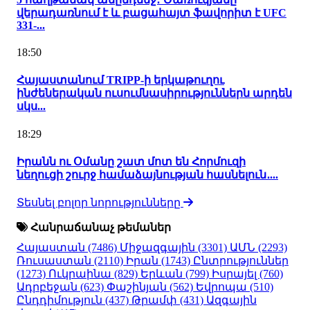
վերադառնում է և բացահայտ ֆավորիտ է UFC
331-...
18:50
Հայաստանում TRIPP-ի երկաթուղու
ինժեներական ուսումնասիրություններն արդեն
սկս...
18:29
Իրանն ու Օմանը շատ մոտ են Հորմուզի
նեղուցի շուրջ համաձայնության հասնելուն․...
Տեսնել բոլոր նորությունները
Հանրաճանաչ թեմաներ
Հայաստան
(7486)
Միջազգային
(3301)
ԱՄՆ
(2293)
Ռուսաստան
(2110)
Իրան
(1743)
Ընտրություններ
(1273)
Ուկրաինա
(829)
Երևան
(799)
Իսրայել
(760)
Ադրբեջան
(623)
Փաշինյան
(562)
Եվրոպա
(510)
Ընդդիմություն
(437)
Թրամփ
(431)
Ազգային