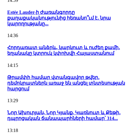
14:59
Estée Lauder-ի ժառանգորդը
քաղաքականությունից հեռանո՞ւմ է․ նրա
կարողությանը...
14:36
Հորդառատ անձրև, կարկուտ և ուժեղ քամի․
եղանակը կտրուկ կփոխվի Հայաստանում
14:15
Թրամփի համար վտանգավոր թվեր․
դեմոկրատներն առաջ են անցել տնտեսության
հարցում
13:29
Նոր Ախուրյան, Նոր Կյանք, Կառնուտ և Քեթի․
դպրոցական ճանապարհների համար՝ 314...
13:18