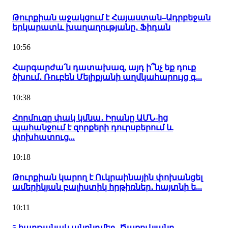
Թուրքիան աջակցում է Հայաստան–Ադրբեջան
երկարատև խաղաղությանը․ Ֆիդան
10:56
Հարգարժա՛ն դատախազ, այդ ի՞նչ եք դուք
ծխում․ Ռուբեն Մելիքյանի աղմկահարույց գ...
10:38
Հորմուզը փակ կմնա․ Իրանը ԱՄՆ-ից
պահանջում է զորքերի դուրսբերում և
փոխհատուց...
10:18
Թուրքիան կարող է Ուկրաինային փոխանցել
ամերիկյան բալիստիկ հրթիռներ․ հայտնի ե...
10:11
5 հաղթանակ անընդմեջ․ Ծառուկյանը