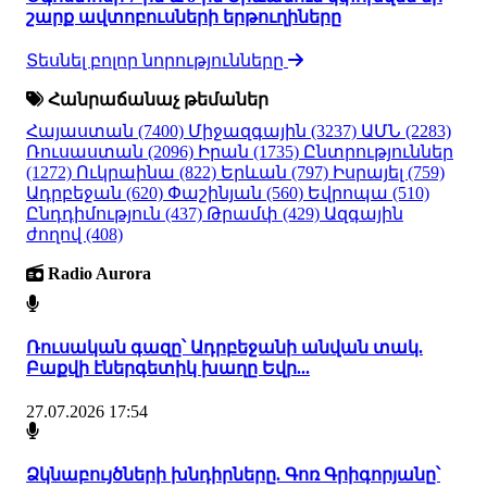
շարք ավտոբուսների երթուղիները
Տեսնել բոլոր նորությունները
Հանրաճանաչ թեմաներ
Հայաստան
(7400)
Միջազգային
(3237)
ԱՄՆ
(2283)
Ռուսաստան
(2096)
Իրան
(1735)
Ընտրություններ
(1272)
Ուկրաինա
(822)
Երևան
(797)
Իսրայել
(759)
Ադրբեջան
(620)
Փաշինյան
(560)
Եվրոպա
(510)
Ընդդիմություն
(437)
Թրամփ
(429)
Ազգային
ժողով
(408)
Radio Aurora
Ռուսական գազը՝ Ադրբեջանի անվան տակ.
Բաքվի էներգետիկ խաղը Եվր...
27.07.2026 17:54
Ձկնաբույծների խնդիրները. Գոռ Գրիգորյանը՝