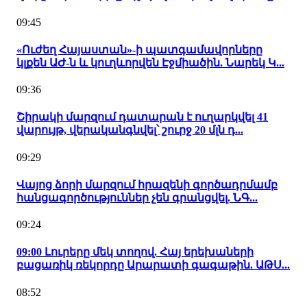
09:45
«Ուժեղ Հայաստան»-ի պատգամավորները
կլքեն ԱԺ-ն և կուղևորվեն Էջմիածին. Նարեկ Կ...
09:36
Շիրակի մարզում դատարան է ուղարկվել 41
վարույթ, վերականգնվել՝ շուրջ 20 մլն դ...
09:29
Վայոց ձորի մարզում հրազենի գործադրմամբ
հանցագործություններ չեն գրանցվել. ՆԳ...
09:24
09:00 Լուրերը մեկ տողով. Հայ երեխաների
բացառիկ ռեկորդը Արարատի գագաթին. ԱԹՍ...
08:52