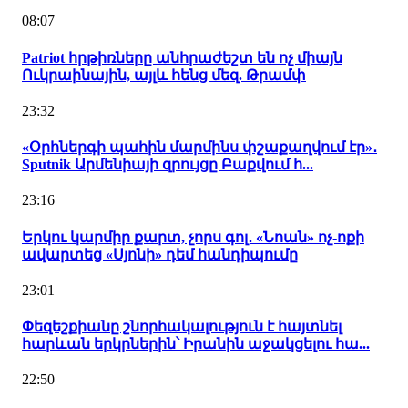
08:07
Patriot հրթիռները անհրաժեշտ են ոչ միայն
Ուկրաինային, այլև հենց մեզ. Թրամփ
23:32
«Օրհներգի պահին մարմինս փշաքաղվում էր»․
Sputnik Արմենիայի զրույցը Բաքվում հ...
23:16
Երկու կարմիր քարտ, չորս գոլ․ «Նոան» ոչ-ոքի
ավարտեց «Սյոնի» դեմ հանդիպումը
23:01
Փեզեշքիանը շնորհակալություն է հայտնել
հարևան երկրներին՝ Իրանին աջակցելու հա...
22:50