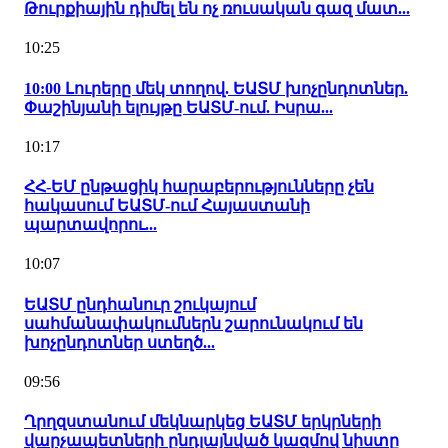
Թուրքիային դիմել են ոչ ռուսական գազ մատ...
10:25
10:00 Լուրերը մեկ տողով. ԵԱՏՄ խոչընդոտներ.
Փաշինյանի ելույթը ԵԱՏՄ-ում. Իսրա...
10:17
ՀՀ-ԵՄ ընթացիկ հարաբերությունները չեն
հակասում ԵԱՏՄ-ում Հայաստանի
պարտավորու...
10:07
ԵԱՏՄ ընդհանուր շուկայում
սահմանափակումներն շարունակում են
խոչընդոտներ ստեղծ...
09:56
Ղրղզստանում մեկնարկեց ԵԱՏՄ երկրների
վարչապետների ընդլայնված կազմով նիստը