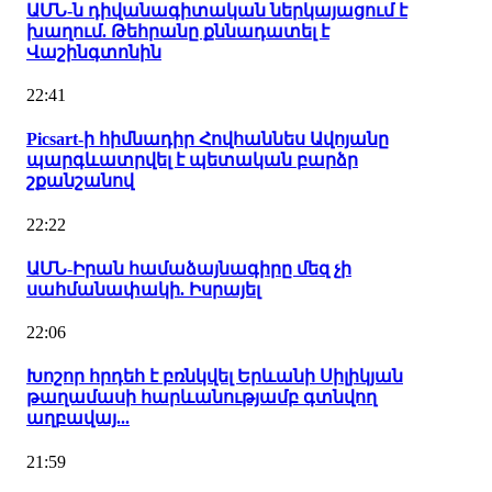
ԱՄՆ-ն դիվանագիտական ներկայացում է
խաղում. Թեհրանը քննադատել է
Վաշինգտոնին
22:41
Picsart-ի հիմնադիր Հովհաննես Ավոյանը
պարգևատրվել է պետական բարձր
շքանշանով
22:22
ԱՄՆ-Իրան համաձայնագիրը մեզ չի
սահմանափակի. Իսրայել
22:06
Խոշոր հրդեհ է բռնկվել Երևանի Սիլիկյան
թաղամասի հարևանությամբ գտնվող
աղբավայ...
21:59