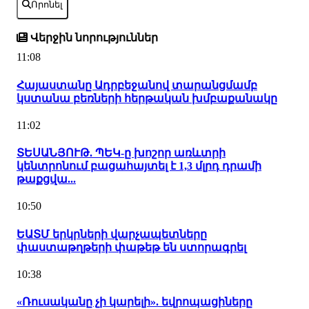
Որոնել
Վերջին նորություններ
11:08
Հայաստանը Ադրբեջանով տարանցմամբ
կստանա բեռների հերթական խմբաքանակը
11:02
ՏԵՍԱՆՅՈՒԹ. ՊԵԿ-ը խոշոր առևտրի
կենտրոնում բացահայտել է 1,3 մլրդ դրամի
թաքցվա...
10:50
ԵԱՏՄ երկրների վարչապետները
փաստաթղթերի փաթեթ են ստորագրել
10:38
«Ռուսականը չի կարելի». եվրոպացիները