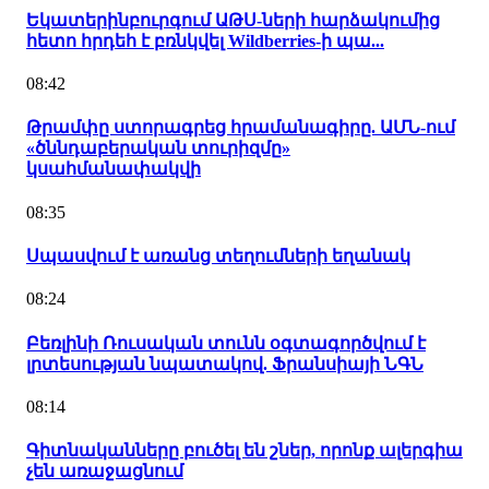
Եկատերինբուրգում ԱԹՍ-ների հարձակումից
հետո հրդեհ է բռնկվել Wildberries-ի պա...
08:42
Թրամփը ստորագրեց հրամանագիրը. ԱՄՆ-ում
«ծննդաբերական տուրիզմը»
կսահմանափակվի
08:35
Սպասվում է առանց տեղումների եղանակ
08:24
Բեռլինի Ռուսական տունն օգտագործվում է
լրտեսության նպատակով. Ֆրանսիայի ՆԳՆ
08:14
Գիտնականները բուծել են շներ, որոնք ալերգիա
չեն առաջացնում