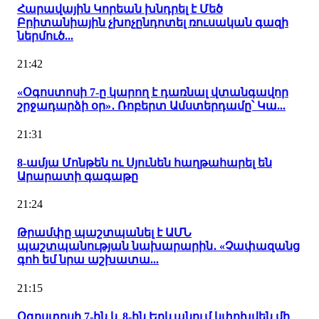
Հարավային Կորեան խնդրել է Մեծ
Բրիտանիային չխոչընդոտել ռուսական գազի
ներմուծ...
21:42
«Օգոստոսի 7-ը կարող է դառնալ վտանգավոր
շրջադարձի օր»․ Ռոբերտ Ամստերդամը՝ Կա...
21:31
8-ամյա Մոնթեն ու Սյունեն հաղթահարել են
Արարատի գագաթը
21:24
Թրամփը պաշտպանել է ԱՄՆ
պաշտպանության նախարարին․ «Չափազանց
գոհ եմ նրա աշխատա...
21:15
Օգոստոսի 7-ին և 8-ին Երևանում կփոխվեն մի