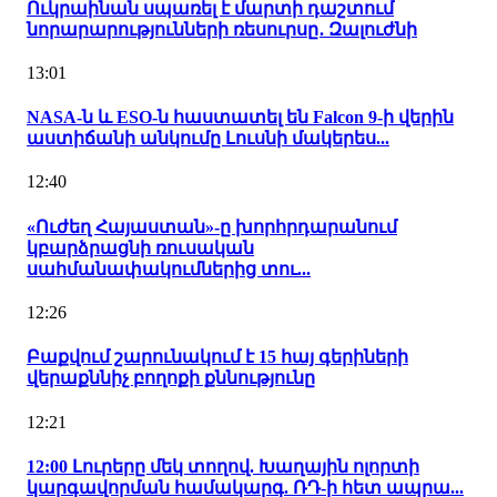
Ուկրաինան սպառել է մարտի դաշտում
նորարարությունների ռեսուրսը․ Զալուժնի
13:01
NASA-ն և ESO-ն հաստատել են Falcon 9-ի վերին
աստիճանի անկումը Լուսնի մակերես...
12:40
«Ուժեղ Հայաստան»-ը խորհրդարանում
կբարձրացնի ռուսական
սահմանափակումներից տու...
12:26
Բաքվում շարունակում է 15 հայ գերիների
վերաքննիչ բողոքի քննությունը
12:21
12:00 Լուրերը մեկ տողով. Խաղային ոլորտի
կարգավորման համակարգ. ՌԴ-ի հետ ապրա...