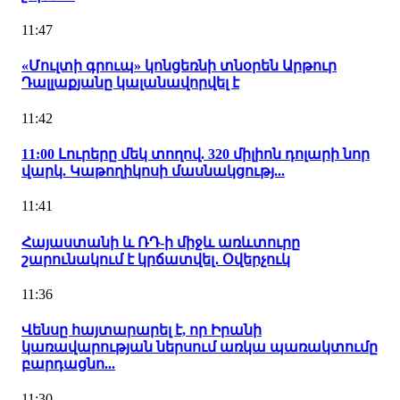
11:47
«Մուլտի գրուպ» կոնցեռնի տնօրեն Արթուր
Դալլաքյանը կալանավորվել է
11:42
11:00 Լուրերը մեկ տողով. 320 միլիոն դոլարի նոր
վարկ. Կաթողիկոսի մասնակցությ...
11:41
Հայաստանի և ՌԴ-ի միջև առևտուրը
շարունակում է կրճատվել․ Օվերչուկ
11:36
Վենսը հայտարարել է, որ Իրանի
կառավարության ներսում առկա պառակտումը
բարդացնո...
11:30