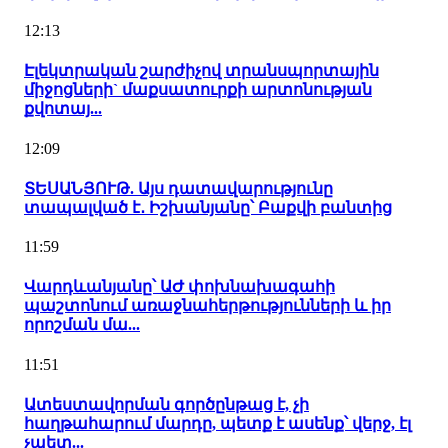
12:13
Էլեկտրական շարժիչով տրանսպորտային
միջոցների` մաքսատուրքի արտոնության
քվոտայ...
12:09
ՏԵՍԱՆՅՈՒԹ. Այս դատավարությունը
տապալված է․ Իշխանյանը՝ Բաքվի բանտից
11:59
Վարդևանյանը՝ ԱԺ փոխնախագահի
պաշտոնում առաջնահերթությունների և իր
որոշման մա...
11:51
Ատեստավորման գործընթաց է, չի
հաղթահարում մարդը, պետք է ասենք՝ վերջ, էլ
չպետ...