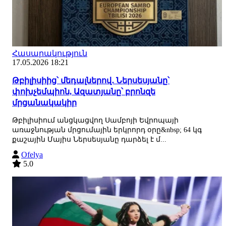
Հասարակություն
17.05.2026 18:21
Թբիլիսիից՝ մեդալներով․ Ներսեսյանը՝
փոխչեմպիոն, Ազատյանը՝ բրոնզե
մրցանակակիր
Թբիլիսիում անցկացվող Սամբոյի Եվրոպայի
առաջնության մրցումային երկրորդ օրը&nbsp; 64 կգ
քաշային Մայիս Ներսեսյանը դարձել է մ...
Ofelya
5.0