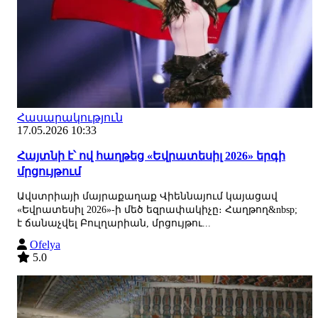
Հասարակություն
17.05.2026 10:33
Հայտնի է՝ ով հաղթեց «Եվրատեսիլ 2026» երգի
մրցույթում
Ավստրիայի մայրաքաղաք Վիեննայում կայացավ
«Եվրատեսիլ 2026»-ի մեծ եզրափակիչը։ Հաղթող&nbsp;
է ճանաչվել Բուլղարիան, մրցույթու...
Ofelya
5.0