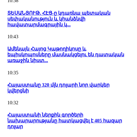
10:58
ՏԵՍԱՆՅՈՒԹ. ՀԷՑ-ը կդառնա պետական
սեփականություն և կհանձնվի
հավատարմագրային կ...
10:43
Ամենայն Հայոց Կաթողիկոսը և
եպիսկոպոսները մասնակցելու են դատական
առաջին նիստ...
10:35
Հայաստանը 320 մլն դոլարի նոր վարկեր
կվերցնի
10:32
Հայաստանի ներքին գործերի
նախարարությանը հատկացվել է 405 հազար
դոլար