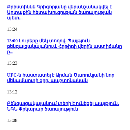
Քրիստիննե Գրիգորյանը վերանշանակվել է
Արտաքին հետախուզության ծառայության
պետ...
13:24
13:00 Լուրերը մեկ տողով. Պայթյուն
բենզալցակայանում. Հրթիռի վերին աստիճանը
ը...
13:23
UFC-ն հաստատել է Արման Ծառուկյանի նոր
մենամարտի օրը. պաշտոնական
13:12
Բենզալցակայանում տեղի է ունեցել պայթյուն․
ՆԳՆ Փրկարար ծառայություն
13:08