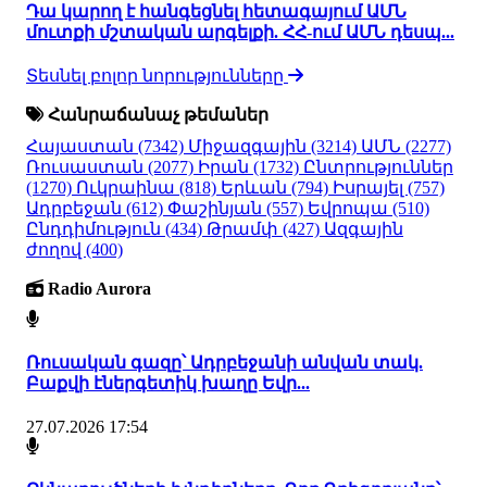
Դա կարող է հանգեցնել հետագայում ԱՄՆ
մուտքի մշտական արգելքի. ՀՀ-ում ԱՄՆ դեսպ...
Տեսնել բոլոր նորությունները
Հանրաճանաչ թեմաներ
Հայաստան
(7342)
Միջազգային
(3214)
ԱՄՆ
(2277)
Ռուսաստան
(2077)
Իրան
(1732)
Ընտրություններ
(1270)
Ուկրաինա
(818)
Երևան
(794)
Իսրայել
(757)
Ադրբեջան
(612)
Փաշինյան
(557)
Եվրոպա
(510)
Ընդդիմություն
(434)
Թրամփ
(427)
Ազգային
ժողով
(400)
Radio Aurora
Ռուսական գազը՝ Ադրբեջանի անվան տակ.
Բաքվի էներգետիկ խաղը Եվր...
27.07.2026 17:54