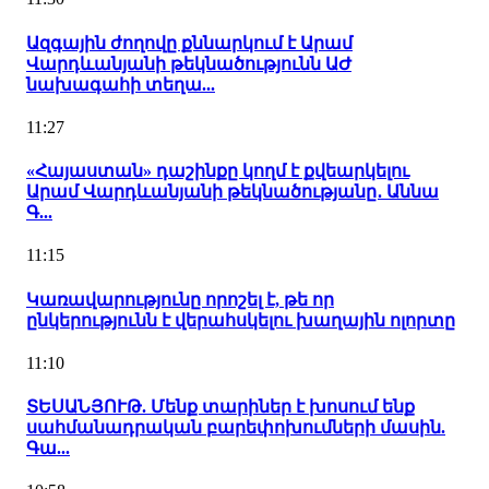
Ազգային ժողովը քննարկում է Արամ
Վարդևանյանի թեկնածությունն ԱԺ
նախագահի տեղա...
11:27
«Հայաստան» դաշինքը կողմ է քվեարկելու
Արամ Վարդևանյանի թեկնածությանը․ Աննա
Գ...
11:15
Կառավարությունը որոշել է, թե որ
ընկերությունն է վերահսկելու խաղային ոլորտը
11:10
ՏԵՍԱՆՅՈՒԹ. Մենք տարիներ է խոսում ենք
սահմանադրական բարեփոխումների մասին.
Գա...