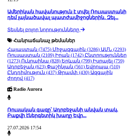
Ամերիկան հավանություն է տվել Ռուսաստանի
դեմ լայնածավալ պատժամիջոցներին․ Զել...
Տեսնել բոլոր նորությունները
Հանրաճանաչ թեմաներ
Հայաստան
(7475)
Միջազգային
(3286)
ԱՄՆ
(2293)
Ռուսաստան
(2109)
Իրան
(1742)
Ընտրություններ
(1273)
Ուկրաինա
(828)
Երևան
(799)
Իսրայել
(759)
Ադրբեջան
(623)
Փաշինյան
(561)
Եվրոպա
(510)
Ընդդիմություն
(437)
Թրամփ
(430)
Ազգային
ժողով
(417)
Radio Aurora
Ռուսական գազը՝ Ադրբեջանի անվան տակ.
Բաքվի էներգետիկ խաղը Եվր...
27.07.2026 17:54