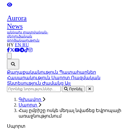
Aurora
News
անկախ լրատվական-
վերլուծական
գործակալություն
HY
EN
RU
Ցանկ
Քաղաքականություն
Պատահարներ
Հասարակություն
Սպորտ
Ռազմական
Տնտեսություն
Ժամանց
Այլ
Որոնել
Գլխավոր
Սպորտ
Հայ ըմբիշը ոսկե մեդալ նվաճեց Եվրոպայի
առաջնությունում
Սպորտ