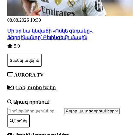
08.08.2026 10:30
Մի օր նա կնվաճի «Ոսկե գնդակը»․
Ֆերդինանդը՝ Բելինգեմի մասին
5.0
Տեսնել ավելին
AURORA TV
Դիտել ուղիղ եթեր
Արագ որոնում
Որոնել