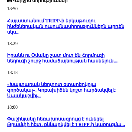
Վերջին նորություններ
18:50
Հայաստանում TRIPP-ի երկաթուղու
ինժեներական ուսումնասիրություններն արդեն
սկս...
18:29
Իրանն ու Օմանը շատ մոտ են Հորմուզի
նեղուցի շուրջ համաձայնության հասնելուն․...
18:18
«Խայտառակ կեղտոտ օտարերկրյա
գործակալ»․ Կոբախիձեն կոշտ հարձակվել է
Սաակաշվիլ...
18:00
Փաշինյանը հեռախոսազրույց է ունեցել
Թրամփի հետ․ քննարկվել է TRIPP-ի կառուցմա...