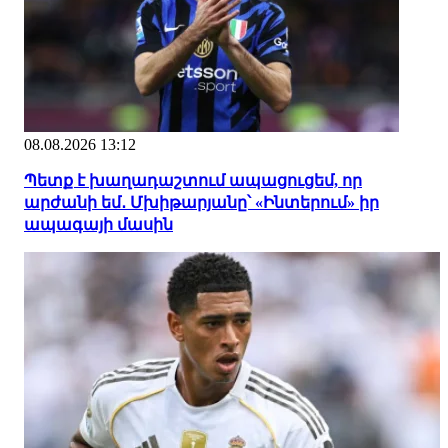
08.08.2026 13:12
Պետք է խաղադաշտում ապացուցեմ, որ
արժանի եմ․ Մխիթարյանը՝ «Ինտերում» իր
ապագայի մասին