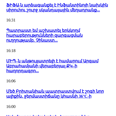
ՖԻՖԱ-ն արձագանքել է Ինֆանտինոյի նախկին
սիրուհու շուրջ սկանդալային մեղադրանք...
16:31
Պատրաստ եմ աշխատել երկկողմ
հարաբերությունների զարգացման
ուղղությամբ. Չինաստ...
16:18
ՄԻՊ–ն անթույլատրելի է համարում Արգամ
Աբրահամյանի վերաբերյալ ՔԿ–ի
հաղորդագրո...
16:06
Մեծ Բրիտանիան պատրաստվում է շոգի նոր
ալիքին․ ջերմաստիճանը կհասնի 36°C-ի
16:00