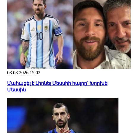
08.08.2026 15:02
Մահացել է Լիոնել Մեսսիի հայրը՝ Խորխե
Մեսսին