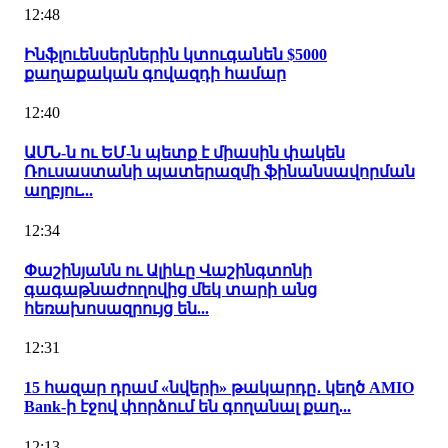
12:48
Ինֆլուենսերներին կտուգանեն $5000
քաղաքական գովազդի համար
12:40
ԱՄՆ-ն ու ԵՄ-ն պետք է միասին փակեն
Ռուսաստանի պատերազմի ֆինանսավորման
աղբյու...
12:34
Փաշինյանն ու Ալիևը Վաշինգտոնի
գագաթնաժողովից մեկ տարի անց
հեռախոսազրույց են...
12:31
15 հազար դրամ «նվերի» թակարդը․ կեղծ AMIO
Bank-ի էջով փորձում են գողանալ քաղ...
12:13