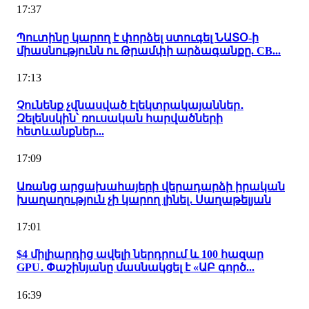
17:37
Պուտինը կարող է փորձել ստուգել ՆԱՏՕ-ի
միասնությունն ու Թրամփի արձագանքը. CB...
17:13
Չունենք չվնասված էլեկտրակայաններ․
Զելենսկին՝ ռուսական հարվածների
հետևանքներ...
17:09
Առանց արցախահայերի վերադարձի իրական
խաղաղություն չի կարող լինել․ Սաղաթելյան
17:01
$4 միլիարդից ավելի ներդրում և 100 հազար
GPU․ Փաշինյանը մասնակցել է «ԱԲ գործ...
16:39