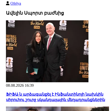
Ofelya
Ավելին Սպորտ բաժնից
08.08.2026 16:39
ՖԻՖԱ-ն արձագանքել է Ինֆանտինոյի նախկին
սիրուհու շուրջ սկանդալային մեղադրանքներին