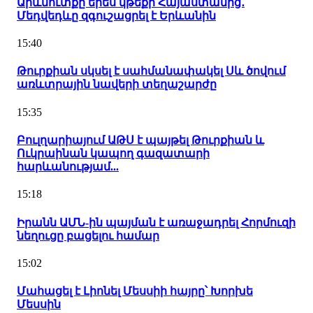
Արևմուտքը երես կթեքի Հայաստանից․
Մեդվեդևը զգուշացրել է Երևանին
15:40
Թուրքիան սկսել է սահմանափակել Սև ծովում
առևտրային նավերի տեղաշարժը
15:35
Բուլղարիայում ԱԹՍ է պայթել Թուրքիան և
Ուկրաինան կապող գազատարի
հարևանությամ...
15:18
Իրանն ԱՄՆ-ին պայման է առաջադրել Հորմուզի
նեղուցը բացելու համար
15:02
Մահացել է Լիոնել Մեսսիի հայրը՝ Խորխե
Մեսսին