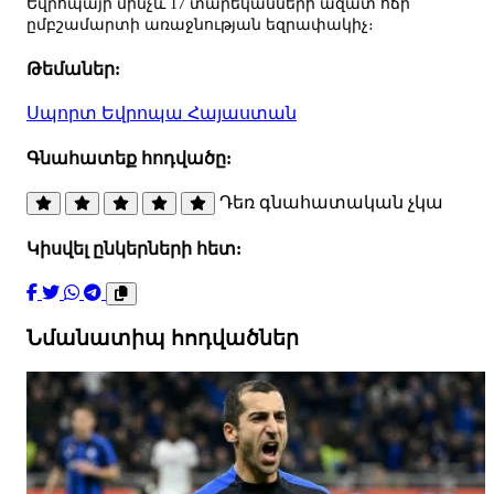
Եվրոպայի մինչև 17 տարեկանների ազատ ոճի
ըմբշամարտի առաջնության եզրափակիչ։
Թեմաներ:
Սպորտ
Եվրոպա
Հայաստան
Գնահատեք հոդվածը:
Դեռ գնահատական չկա
Կիսվել ընկերների հետ:
Նմանատիպ հոդվածներ