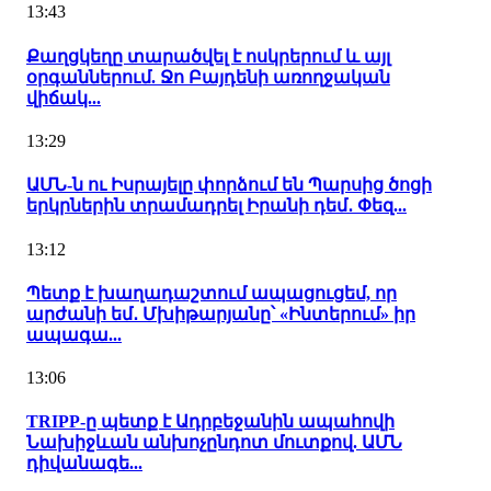
13:43
Քաղցկեղը տարածվել է ոսկրերում և այլ
օրգաններում. Ջո Բայդենի առողջական
վիճակ...
13:29
ԱՄՆ-ն ու Իսրայելը փորձում են Պարսից ծոցի
երկրներին տրամադրել Իրանի դեմ․ Փեզ...
13:12
Պետք է խաղադաշտում ապացուցեմ, որ
արժանի եմ․ Մխիթարյանը՝ «Ինտերում» իր
ապագա...
13:06
TRIPP-ը պետք է Ադրբեջանին ապահովի
Նախիջևան անխոչընդոտ մուտքով. ԱՄՆ
դիվանագե...