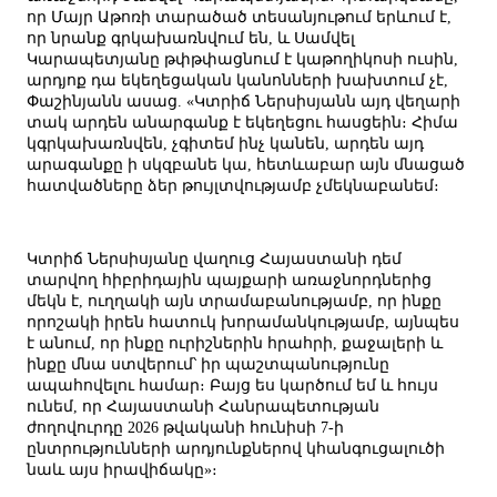
որ Մայր Աթոռի տարածած տեսանյութում երևում է,
որ նրանք գրկախառնվում են, և Սամվել
Կարապետյանը թփթփացնում է կաթողիկոսի ուսին,
արդյոք դա եկեղեցական կանոնների խախտում չէ,
Փաշինյանն ասաց. «Կտրիճ Ներսիսյանն այդ վեղարի
տակ արդեն անարգանք է եկեղեցու հասցեին։ Հիմա
կգրկախառնվեն, չգիտեմ ինչ կանեն, արդեն այդ
արագանքը ի սկզբանե կա, հետևաբար այն մնացած
հատվածները ձեր թույլտվությամբ չմեկնաբանեմ։
Կտրիճ Ներսիսյանը վաղուց Հայաստանի դեմ
տարվող հիբրիդային պայքարի առաջնորդներից
մեկն է, ուղղակի այն տրամաբանությամբ, որ ինքը
որոշակի իրեն հատուկ խորամանկությամբ, այնպես
է անում, որ ինքը ուրիշներին հրահրի, քաջալերի և
ինքը մնա ստվերում՝ իր պաշտպանությունը
ապահովելու համար։ Բայց ես կարծում եմ և հույս
ունեմ, որ Հայաստանի Հանրապետության
ժողովուրդը 2026 թվականի հունիսի 7-ի
ընտրությունների արդյունքներով կհանգուցալուծի
նաև այս իրավիճակը»։