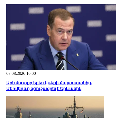
08.08.2026 16:00
Արևմուտքը երես կթեքի Հայաստանից․
Մեդվեդևը զգուշացրել է Երևանին