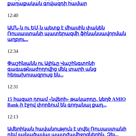
քաղաքական գովազդի համար
12:40
ԱՄՆ-ն ու ԵՄ-ն պետք է միասին փակեն
Ռուսաստանի պատերազմի ֆինանսավորման
աղբյու...
12:34
Փաշինյանն ու Ալիևը Վաշինգտոնի
գագաթնաժողովից մեկ տարի անց
հեռախոսազրույց են...
12:31
15 հազար դրամ «նվերի» թակարդը․ կեղծ AMIO
Bank-ի էջով փորձում են գողանալ քաղ...
12:13
Ամերիկան հավանություն է տվել Ռուսաստանի
դեմ լայնածավալ պատժամիջոցներին․ Զել...