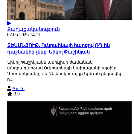
Քաղաքականություն
07.05.2026 14:11
ՏԵՍԱՆՅՈՒԹ. Ուկրաինայի հարցով ՌԴ-ին
դաշնակից չենք. Նիկոլ Փաշինյան
Նիկոլ Փաշինյանն ասուլիսի ժամանակ
անդրադարձավ Ուկրաինայի նախագահի այցին:
Դիտարկմանը, թե Զելենսկու այցը Երևան ընկալվել է
ո...
Ani S.
3.0