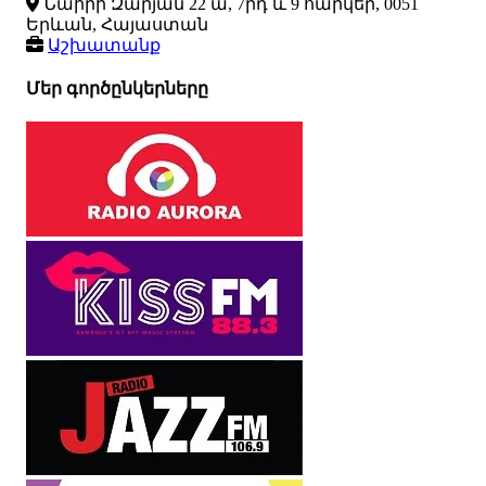
Նաիրի Զարյան 22 ա, 7րդ և 9 հարկեր, 0051
Երևան, Հայաստան
Աշխատանք
Մեր գործընկերները