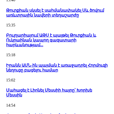
Թուրքիան սկսել է սահմանափակել Սև ծովում
առևտրային նավերի տեղաշարժը
15:35
Բուլղարիայում ԱԹՍ է պայթել Թուրքիան և
Ուկրաինան կապող գազատարի
հարևանությամ...
15:18
Իրանն ԱՄՆ-ին պայման է առաջադրել Հորմուզի
նեղուցը բացելու համար
15:02
Մահացել է Լիոնել Մեսսիի հայրը՝ Խորխե
Մեսսին
14:54