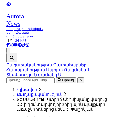
Aurora
News
անկախ լրատվական-
վերլուծական
գործակալություն
HY
EN
RU
Ցանկ
Քաղաքականություն
Պատահարներ
Հասարակություն
Սպորտ
Ռազմական
Տնտեսություն
Ժամանց
Այլ
Որոնել
Գլխավոր
Քաղաքականություն
ՏԵՍԱՆՅՈՒԹ․ Կտրիճ Ներսիսյանը վաղուց
ՀՀ-ի դեմ տարվող հիբրիդային պայքարի
առաջնորդներից մեկն է․ Փաշինյան