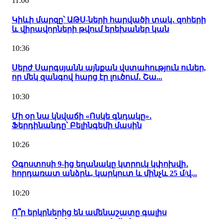
11:06
Կիևի մարզը՝ ԱԹՍ-ների հարվածի տակ․ զոհերի
և վիրավորների թվում երեխաներ կան
10:36
Սերժ Սարգսյանն այնքան վստահություն ուներ,
որ մեկ զանգով հարց էր լուծում․ Շա...
10:30
Մի օր նա կնվաճի «Ոսկե գնդակը»․
Ֆերդինանդը՝ Բելինգեմի մասին
10:26
Օգոստոսի 9-ից եղանակը կտրուկ կփոխվի․
հորդառատ անձրև, կարկուտ և մինչև 25 մ/վ...
10:20
Ո՞ր երկրներից են ամենաշատը գալիս