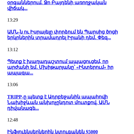
օրգաններում. Ջո Բայդենի առողջական
վիճակ...
13:29
ԱՄՆ-ն ու Իսրայելը փորձում են Պարսից ծոցի
երկրներին տրամադրել Իրանի դեմ․ Փեզ...
13:12
Պետք է խաղադաշտում ապացուցեմ, որ
արժանի եմ․ Մխիթարյանը՝ «Ինտերում» իր
ապագա...
13:06
TRIPP-ը պետք է Ադրբեջանին ապահովի
Նախիջևան անխոչընդոտ մուտքով. ԱՄՆ
դիվանագե...
12:48
Ինֆլուենսերներին կտուգանեն $5000