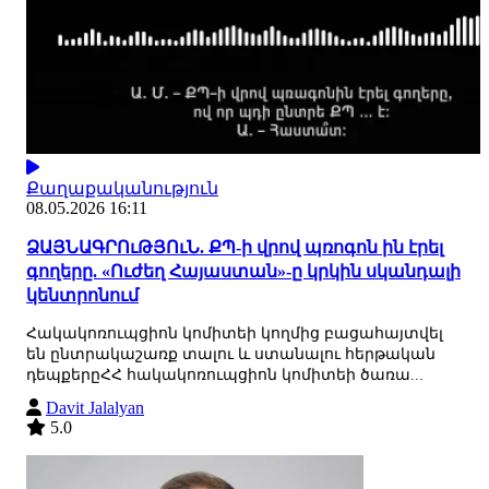
Քաղաքականություն
08.05.2026 16:11
ՁԱՅՆԱԳՐՈւԹՅՈւՆ. ՔՊ-ի վրով պռոգոն ին էրել
գողերը. «Ուժեղ Հայաստան»-ը կրկին սկանդալի
կենտրոնում
Հակակոռուպցիոն կոմիտեի կողմից բացահայտվել
են ընտրակաշառք տալու և ստանալու հերթական
դեպքերըՀՀ հակակոռուպցիոն կոմիտեի ծառա...
Davit Jalalyan
5.0