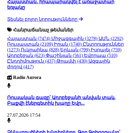
Հայաստան․ հրապարակվել է առաջատար
եռյակը
Տեսնել բոլոր նորությունները
Հանրաճանաչ թեմաներ
Հայաստան
(7474)
Միջազգային
(3278)
ԱՄՆ
(2292)
Ռուսաստան
(2109)
Իրան
(1740)
Ընտրություններ
(1273)
Ուկրաինա
(828)
Երևան
(799)
Իսրայել
(759)
Ադրբեջան
(623)
Փաշինյան
(561)
Եվրոպա
(510)
Ընդդիմություն
(437)
Թրամփ
(430)
Ազգային
ժողով
(417)
Radio Aurora
Ռուսական գազը՝ Ադրբեջանի անվան տակ.
Բաքվի էներգետիկ խաղը Եվր...
27.07.2026 17:54
Ձկնաբույծների խնդիրները. Գոռ Գրիգորյանը՝