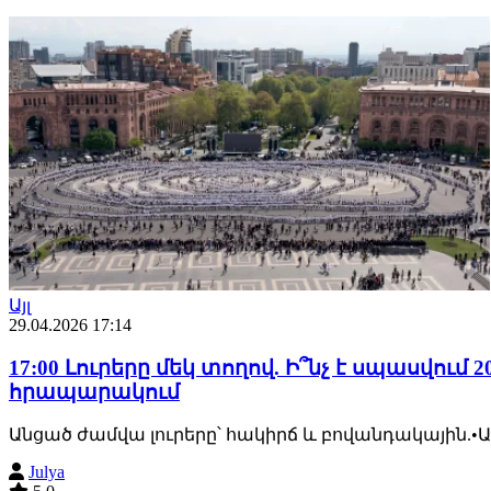
Այլ
29.04.2026 17:14
17:00 Լուրերը մեկ տողով. Ի՞նչ է սպասվո
հրապարակում
Անցած ժամվա լուրերը՝ հակիրճ և բովանդակային.•
Julya