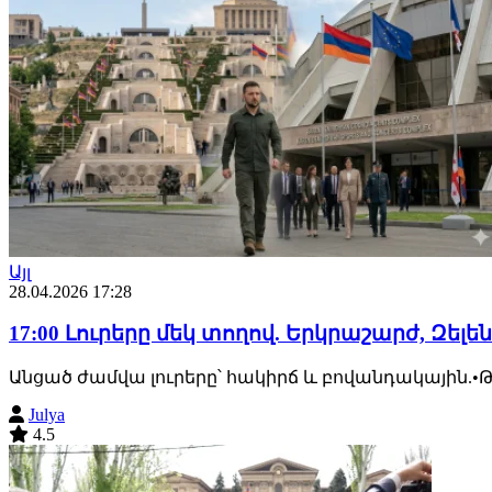
Այլ
28.04.2026 17:28
17:00 Լուրերը մեկ տողով. Երկրաշարժ, Զելե
Անցած ժամվա լուրերը՝ հակիրճ և բովանդակային.•Թուր
Julya
4.5