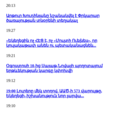
20:13
Արթուր Խուդինյանը նշանակվել է Փրկարար
ծառայության տնօրենի տեղակալ
19:27
«Եկեղեցին ոչ ՀԷՑ է, ոչ «Մուլտի Ուելնես», որ
կուլակաթափ անեն ու պետականացնեն...
19:21
Օգոստոսի 10-ից Սայաթ-Նովայի պողոտայում
երթևեկության կարգը կփոխվի
19:12
19:00 Լուրերը մեկ տողով. ԱԱԾ-ի 573 վարույթը,
Եկեղեցի–իշխանություն նոր լարվա...
19:10