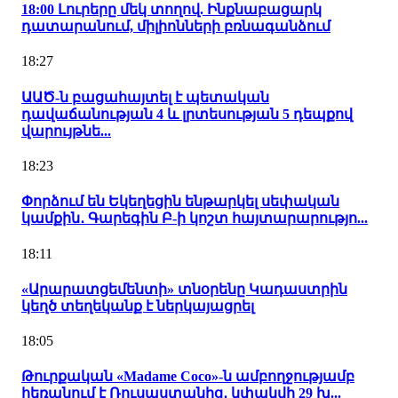
18:00 Լուրերը մեկ տողով. Ինքնաբացարկ
դատարանում, միլիոնների բռնագանձում
18:27
ԱԱԾ-ն բացահայտել է պետական
դավաճանության 4 և լրտեսության 5 դեպքով
վարույթնե...
18:23
Փորձում են Եկեղեցին ենթարկել սեփական
կամքին․ Գարեգին Բ-ի կոշտ հայտարարությո...
18:11
«Արարատցեմենտի» տնօրենը Կադաստրին
կեղծ տեղեկանք է ներկայացրել
18:05
Թուրքական «Madame Coco»-ն ամբողջությամբ
հեռանում է Ռուսաստանից․ կփակվի 29 խ...