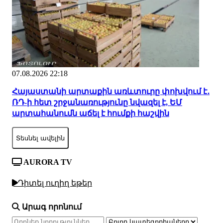
07.08.2026 22:18
Հայաստանի արտաքին առևտուրը փոխվում է․
ՌԴ-ի հետ շրջանառությունը նվազել է, ԵՄ
արտահանումն աճել է հումքի հաշվին
Տեսնել ավելին
AURORA TV
Դիտել ուղիղ եթեր
Արագ որոնում