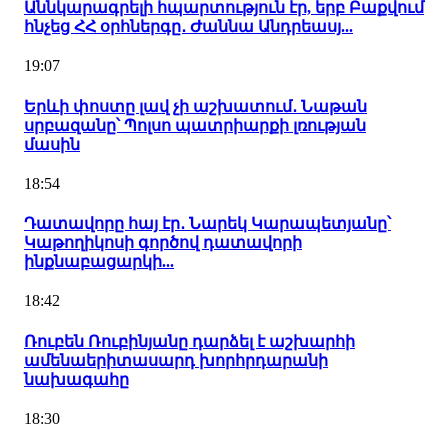
Աննկարագրելի հպարտություն էր, երբ Բաքվում
հնչեց ՀՀ օրհներգը․ Ժաննա Անդրեասյ...
19:07
Երևի փոստը լավ չի աշխատում․ Նաթան
սրբազանը՝ Պոլսո պատրիարքի լռության
մասին
18:54
Դատավորը հայ էր․ Նարեկ Կարապետյանը՝
Կաթողիկոսի գործով դատավորի
ինքնաբացարկի...
18:42
Ռուբեն Ռուբինյանը դարձել է աշխարհի
ամենաերիտասարդ խորհրդարանի
նախագահը
18:30