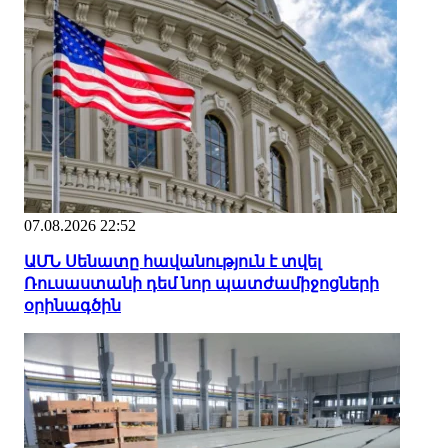
07.08.2026 22:52
ԱՄՆ Սենատը հավանություն է տվել
Ռուսաստանի դեմ նոր պատժամիջոցների
օրինագծին