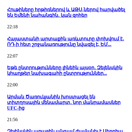
Հութիները հրթիռներով և ԱԹՍ-ներով հարվածել
են Եմենի նահանգին․ կան զոհեր
22:18
Հայաստանի արտաքին առևտուրը փոխվում է․
ՌԴ-ի հետ շրջանառությունը նվազել է, ԵՄ...
22:07
Եթե ընտրությունները լինեին այսօր․ Զելենսկին
կհաղթեր նախագահի ընտրություններ...
22:00
Արման Ծառուկյանին խոստացել են
տիտղոսային մենամարտ․ նոր մանրամասներ
UFC-ից
21:56
Զելենսկին առաջին անգամ ժամանել է Սերբիա․