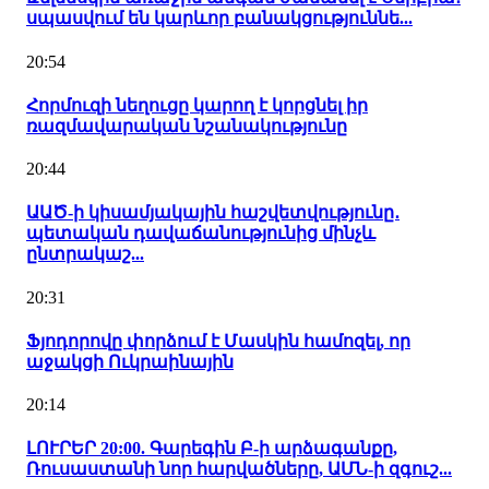
սպասվում են կարևոր բանակցություննե...
20:54
Հորմուզի նեղուցը կարող է կորցնել իր
ռազմավարական նշանակությունը
20:44
ԱԱԾ-ի կիսամյակային հաշվետվությունը․
պետական դավաճանությունից մինչև
ընտրակաշ...
20:31
Ֆյոդորովը փորձում է Մասկին համոզել, որ
աջակցի Ուկրաինային
20:14
ԼՈՒՐԵՐ 20:00. Գարեգին Բ-ի արձագանքը,
Ռուսաստանի նոր հարվածները, ԱՄՆ-ի զգուշ...