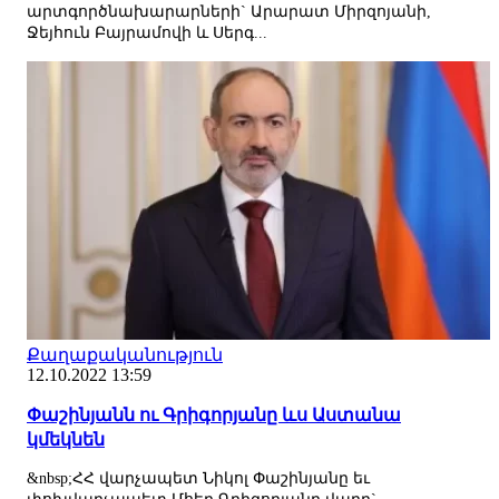
արտգործնախարարների` Արարատ Միրզոյանի,
Ջեյհուն Բայրամովի և Սերգ...
Քաղաքականություն
12.10.2022 13:59
Փաշինյանն ու Գրիգորյանը ևս Աստանա
կմեկնեն
&nbsp;ՀՀ վարչապետ Նիկոլ Փաշինյանը եւ