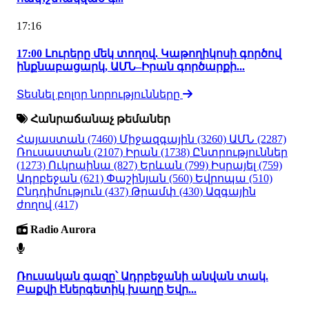
17:16
17:00 Լուրերը մեկ տողով. Կաթողիկոսի գործով
ինքնաբացարկ, ԱՄՆ–Իրան գործարքի...
Տեսնել բոլոր նորությունները
Հանրաճանաչ թեմաներ
Հայաստան
(7460)
Միջազգային
(3260)
ԱՄՆ
(2287)
Ռուսաստան
(2107)
Իրան
(1738)
Ընտրություններ
(1273)
Ուկրաինա
(827)
Երևան
(799)
Իսրայել
(759)
Ադրբեջան
(621)
Փաշինյան
(560)
Եվրոպա
(510)
Ընդդիմություն
(437)
Թրամփ
(430)
Ազգային
ժողով
(417)
Radio Aurora
Ռուսական գազը՝ Ադրբեջանի անվան տակ.
Բաքվի էներգետիկ խաղը Եվր...