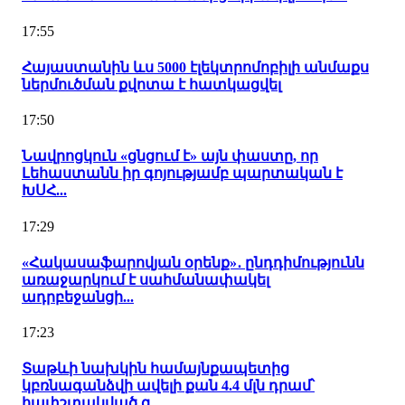
17:55
Հայաստանին ևս 5000 էլեկտրոմոբիլի անմաքս
ներմուծման քվոտա է հատկացվել
17:50
Նավրոցկուն «ցնցում է» այն փաստը, որ
Լեհաստանն իր գոյությամբ պարտական է
ԽՍՀ...
17:29
«Հակասաֆարովյան օրենք»․ ընդդիմությունն
առաջարկում է սահմանափակել
ադրբեջանցի...
17:23
Տաթևի նախկին համայնքապետից
կբռնագանձվի ավելի քան 4.4 մլն դրամ՝
հափշտակված գ...