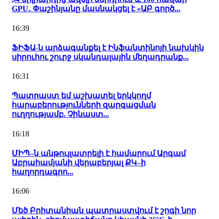
GPU․ Փաշինյանը մասնակցել է «ԱԲ գործ...
16:39
ՖԻՖԱ-ն արձագանքել է Ինֆանտինոյի նախկին
սիրուհու շուրջ սկանդալային մեղադրանք...
16:31
Պատրաստ եմ աշխատել երկկողմ
հարաբերությունների զարգացման
ուղղությամբ. Չինաստ...
16:18
ՄԻՊ–ն անթույլատրելի է համարում Արգամ
Աբրահամյանի վերաբերյալ ՔԿ–ի
հաղորդագրո...
16:06
Մեծ Բրիտանիան պատրաստվում է շոգի նոր