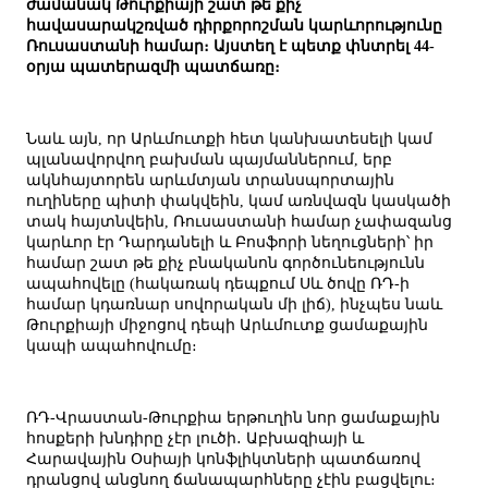
ժամանակ Թուրքիայի շատ թե քիչ
հավասարակշռված դիրքորոշման կարևորությունը
Ռուսաստանի համար։ Այստեղ է պետք փնտրել 44-
օրյա պատերազմի պատճառը։
Նաև այն, որ Արևմուտքի հետ կանխատեսելի կամ
պլանավորվող բախման պայմաններում, երբ
ակնհայտորեն արևմտյան տրանսպորտային
ուղիները պիտի փակվեին, կամ առնվազն կասկածի
տակ հայտնվեին, Ռուսաստանի համար չափազանց
կարևոր էր Դարդանելի և Բոսֆորի նեղուցների՝ իր
համար շատ թե քիչ բնականոն գործունեությունն
ապահովելը (հակառակ դեպքում Սև ծովը ՌԴ-ի
համար կդառնար սովորական մի լիճ), ինչպես նաև
Թուրքիայի միջոցով դեպի Արևմուտք ցամաքային
կապի ապահովումը։
ՌԴ-Վրաստան-Թուրքիա երթուղին նոր ցամաքային
հոսքերի խնդիրը չէր լուծի․ Աբխազիայի և
Հարավային Օսիայի կոնֆլիկտների պատճառով
դրանցով անցնող ճանապարհները չէին բացվելու։