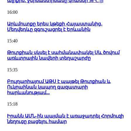
ալիքին․ ջերմաստիճանը կհասնի 36°C-ի
16:00
Արևմուտքը երես կթեքի Հայաստանից․
Մեդվեդևը զգուշացրել է Երևանին
15:40
Թուրքիան սկսել է սահմանափակել Սև ծովում
առևտրային նավերի տեղաշարժը
15:35
Բուլղարիայում ԱԹՍ է պայթել Թուրքիան և
Ուկրաինան կապող գազատարի
հարևանությամ...
15:18
Իրանն ԱՄՆ-ին պայման է առաջադրել Հորմուզի
նեղուցը բացելու համար