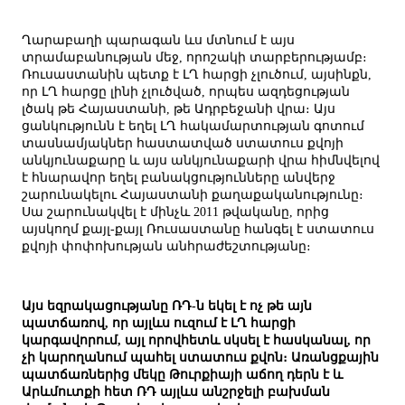
Ղարաբաղի պարագան ևս մտնում է այս
տրամաբանության մեջ, որոշակի տարբերությամբ։
Ռուսաստանին պետք է ԼՂ հարցի չլուծում, այսինքն,
որ ԼՂ հարցը լինի չլուծված, որպես ազդեցության
լծակ թե Հայաստանի, թե Ադրբեջանի վրա։ Այս
ցանկությունն է եղել ԼՂ հակամարտության գոտում
տասնամյակներ հաստատված ստատուս քվոյի
անկյունաքարը և այս անկյունաքարի վրա հիմնվելով
է հնարավոր եղել բանակցությունները անվերջ
շարունակելու Հայաստանի քաղաքականությունը։
Սա շարունակվել է մինչև 2011 թվականը, որից
այսկողմ քայլ-քայլ Ռուսաստանը հանգել է ստատուս
քվոյի փոփոխության անհրաժեշտությանը։
Այս եզրակացությանը ՌԴ-ն եկել է ոչ թե այն
պատճառով, որ այլևս ուզում է ԼՂ հարցի
կարգավորում, այլ որովհետև սկսել է հասկանալ, որ
չի կարողանում պահել ստատուս քվոն։ Առանցքային
պատճառներից մեկը Թուրքիայի աճող դերն է և
Արևմուտքի հետ ՌԴ այլևս անշրջելի բախման