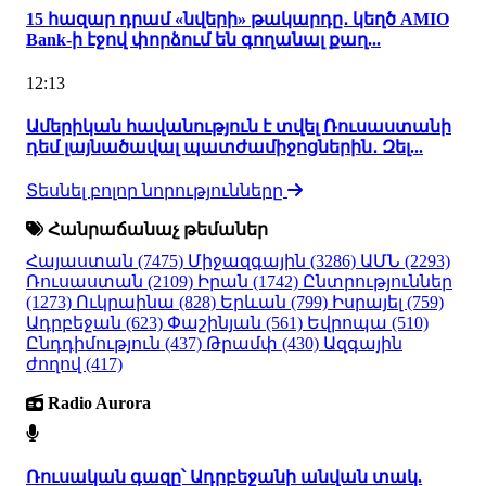
15 հազար դրամ «նվերի» թակարդը․ կեղծ AMIO
Bank-ի էջով փորձում են գողանալ քաղ...
12:13
Ամերիկան հավանություն է տվել Ռուսաստանի
դեմ լայնածավալ պատժամիջոցներին․ Զել...
Տեսնել բոլոր նորությունները
Հանրաճանաչ թեմաներ
Հայաստան
(7475)
Միջազգային
(3286)
ԱՄՆ
(2293)
Ռուսաստան
(2109)
Իրան
(1742)
Ընտրություններ
(1273)
Ուկրաինա
(828)
Երևան
(799)
Իսրայել
(759)
Ադրբեջան
(623)
Փաշինյան
(561)
Եվրոպա
(510)
Ընդդիմություն
(437)
Թրամփ
(430)
Ազգային
ժողով
(417)
Radio Aurora
Ռուսական գազը՝ Ադրբեջանի անվան տակ.