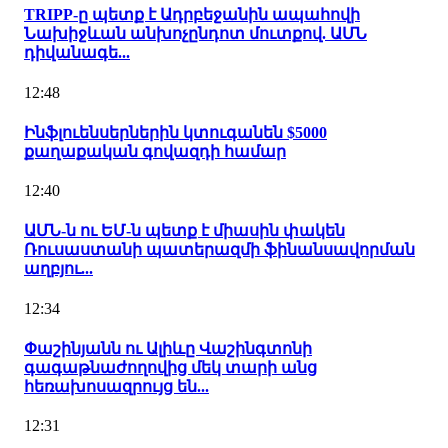
TRIPP-ը պետք է Ադրբեջանին ապահովի
Նախիջևան անխոչընդոտ մուտքով. ԱՄՆ
դիվանագե...
12:48
Ինֆլուենսերներին կտուգանեն $5000
քաղաքական գովազդի համար
12:40
ԱՄՆ-ն ու ԵՄ-ն պետք է միասին փակեն
Ռուսաստանի պատերազմի ֆինանսավորման
աղբյու...
12:34
Փաշինյանն ու Ալիևը Վաշինգտոնի
գագաթնաժողովից մեկ տարի անց
հեռախոսազրույց են...
12:31