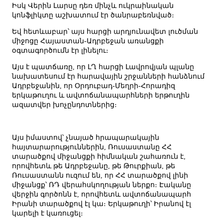
Իսկ Վերին Լարսը դեռ մինչև ուկրաինական
կոնֆլիկտը աշխատում էր ծանրաբեռնված։
Եվ հետևաբար՝ այս հարցի արդյունավետ լուծման
միջոցը Հայաստան-Ադրբեջան առանցքի
օգտագործումն էր լինելու։
Այս է պատճառը, որ ԼՂ հարցի Լավրովյան պլանը
նախատեսում էր հարավային շրջանների հանձնում
Ադրբեջանին, որ Օրդուբադ-Մեղրի-Հորադիզ
երկաթուղու և ավտոճանապարհների երթուղին
ազատվեր խոչընդոտներից։
Այս իմաստով՝ չնայած հրապարակային
հայտարարություններին, Ռուսաստանը ՀՀ
տարածքով միջանցքի հիմնական շահառուն է,
որովհետև թե Ադրբեջանը, թե Թուրքիան, թե
Ռուսաստանն ուզում են, որ ՀՀ տարածքով լինի
միջանցք՝ ՌԴ վերահսկողության ներքո։ Էականը
վերջին գործոնն է, որովհետև ավտոճանապարհ
Իրանի տարածքով էլ կա։ Երկաթուղի՝ Իրանով էլ
կարելի է կառուցել։