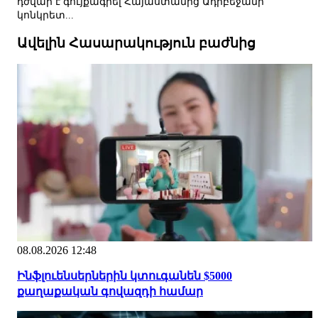
դժվար է գույքագրել Հայաստանից Ադրբեջանի
կոնկրետ...
Ավելին Հասարակություն բաժնից
08.08.2026 12:48
Ինֆլուենսերներին կտուգանեն $5000
քաղաքական գովազդի համար