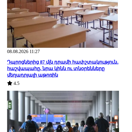
08.08.2026 11:27
Դպրոցներից 87 մլն դրամի հափշտակություն․
հաշվապահը, նրա կինն ու տնօրենները
մեղադրյալի աթոռին
4.5