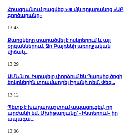
Հրազդանում բացվեց 500 մլն դոլարանոց «ԱԲ
գործարանը»
13:43
Քաղցկեղը տարածվել է ոսկրերում և այլ
օրգաններում. Ջո Բայդենի առողջական
վիճակ...
13:29
ԱՄՆ-ն ու Իսրայելը փորձում են Պարսից ծոցի
երկրներին տրամադրել Իրանի դեմ․ Փեզ...
13:12
Պետք է խաղադաշտում ապացուցեմ, որ
արժանի եմ․ Մխիթարյանը՝ «Ինտերում» իր
ապագա...
13:06