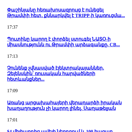
Փաշինյանը հեռախոսազրույց է ունեցել
Թրամփի հետ․ քննարկվել է TRIPP-ի կառուցմա...
17:37
Պուտինը կարող է փորձել ստուգել ՆԱՏՕ-ի
միասնությունն ու Թրամփի արձագանքը. CB...
17:13
Չունենք չվնասված էլեկտրակայաններ․
Զելենսկին՝ ռուսական հարվածների
հետևանքներ...
17:09
Առանց արցախահայերի վերադարձի իրական
խաղաղություն չի կարող լինել․ Սաղաթելյան
17:01
$4 միլիարդից ավելի ներդրում և 100 հազար