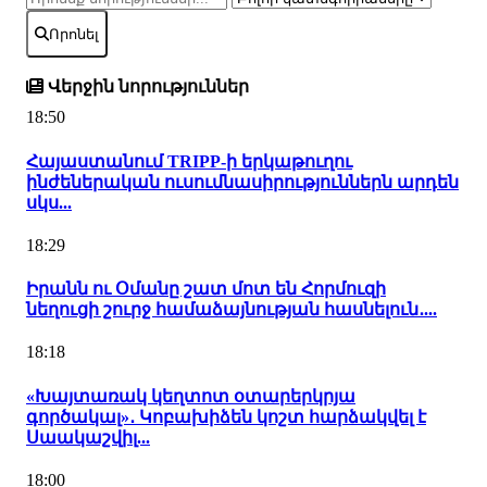
Որոնել
Վերջին նորություններ
18:50
Հայաստանում TRIPP-ի երկաթուղու
ինժեներական ուսումնասիրություններն արդեն
սկս...
18:29
Իրանն ու Օմանը շատ մոտ են Հորմուզի
նեղուցի շուրջ համաձայնության հասնելուն․...
18:18
«Խայտառակ կեղտոտ օտարերկրյա
գործակալ»․ Կոբախիձեն կոշտ հարձակվել է
Սաակաշվիլ...
18:00