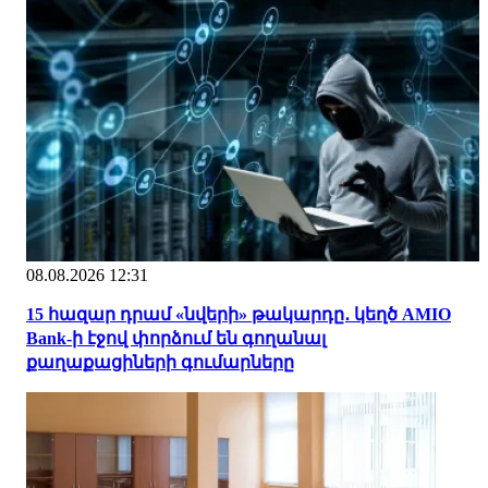
08.08.2026 12:31
15 հազար դրամ «նվերի» թակարդը․ կեղծ AMIO
Bank-ի էջով փորձում են գողանալ
քաղաքացիների գումարները