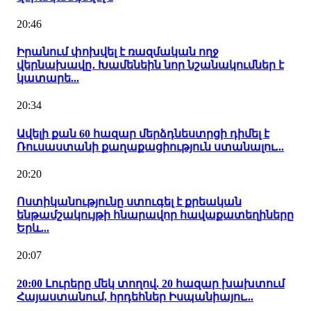
20:46
Իրանում փոխվել է ռազմական ողջ
վերնախավը․ Խամենեին նոր նշանակումներ է
կատարե...
20:34
Ավելի քան 60 հազար մերձդնեստրցի դիմել է
Ռուսաստանի քաղաքացիություն ստանալու...
20:20
Ոստիկանությունը ստուգել է քրեական
ենթամշակույթի հնարավոր հավաքատեղիները
Երև...
20:07
20:00 Լուրերը մեկ տողով. 20 հազար խախտում
Հայաստանում, հրդեհներ Իսպանիայու...