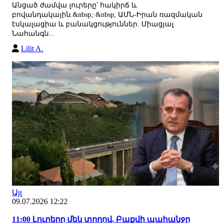
Անցած ժամվա լուրերը՝ հակիրճ և
բովանդակային.&nbsp;·&nbsp; ԱՄՆ-Իրան ռազմական
էսկալացիա և բանակցություններ. Միացյալ
Նահանգն...
Lilit A.
Այլ
09.07.2026 12:22
11:00 Լուրերը մեկ տողով. Բաքվի պահանջը