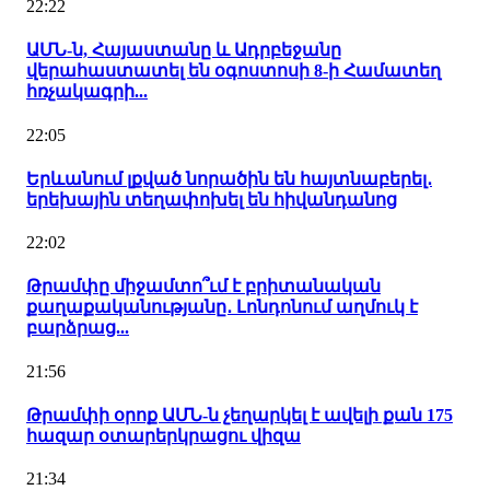
22:22
ԱՄՆ-ն, Հայաստանը և Ադրբեջանը
վերահաստատել են օգոստոսի 8-ի Համատեղ
հռչակագրի...
22:05
Երևանում լքված նորածին են հայտնաբերել․
երեխային տեղափոխել են հիվանդանոց
22:02
Թրամփը միջամտո՞ւմ է բրիտանական
քաղաքականությանը․ Լոնդոնում աղմուկ է
բարձրաց...
21:56
Թրամփի օրոք ԱՄՆ-ն չեղարկել է ավելի քան 175
հազար օտարերկրացու վիզա
21:34