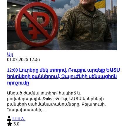
Այլ
01.07.2026 12:46
12:00 Լուրերը մեկ տողով. Ռուբլու արգելք ԵԱՏՄ
երկրների բանկերում, Զալուժնիի սենսացիոն
որոշումը
Անցած ժամվա լուրերը՝ հակիրճ և
բովանդակային.&nbsp;·&nbsp; ԵԱՏՄ երկրների
բանկերի սահմանափակումները. Բելառուսի,
Ղազախստանի,...
Lilit A.
5.0