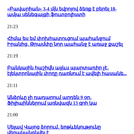
«Բավարիան» 3-4 մլն եվրոյով ձեռք է բերել 18-
ամյա սենեգալցի ֆուտբոլիստի
21:23
Հիմա ես եմ փոխհատուցում պահանջում
Իրանից․ Թրամփը նոր պահանջ է առաջ քաշել
21:19
Բանկային հաշիվն այլևս պարտադիր չէ․
էլեկտրոնային փողը դառնում է ավելի հասանե...
21:11
Անձրևը չի դադարում արդեն 9 օր․
Ֆիլիպիններում առնվազն 13 զոհ կա
21:00
Սելավ Վայոց ձորում․ երթևեկությունը
վերականգնվել է