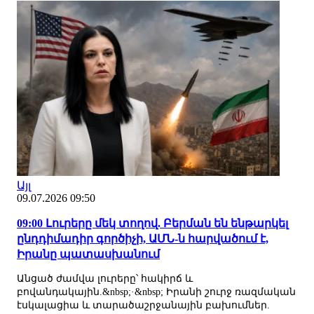
Այլ
09.07.2026 09:50
09:00 Լուրերը մեկ տողով. Բերման են ենթարկել
ընդդիմադիր գործիչի, ԱՄՆ-ն հարվածում է,
Իրանը պատասխանում
Անցած ժամվա լուրերը՝ հակիրճ և
բովանդակային.&nbsp;·&nbsp; Իրանի շուրջ ռազմական
էսկալացիա և տարածաշրջանային բախումներ.