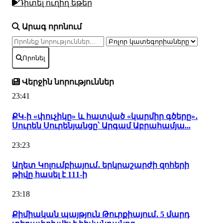
Դիտել ուղիղ եթեր
Արագ որոնում
Որոնել
Վերջին նորություններ
23:41
ՔԿ-ի «փուչիկը» և հատված «կարմիր գծերը»․
Սուրեն Սուրենյանցը՝ Արգամ Աբրահամյա...
23:23
Աղետ Կոլումբիայում․ երկրաշարժի զոհերի
թիվը հասել է 111-ի
23:18
Քիմիական պայթյուն Թուրքիայում․ 5 մարդ