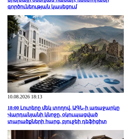
գործունեության կասեցում
10.08.2026 18:13
18:00 Լուրերը մեկ տողով. ԱԳՆ-ի առաջարկը
Վարդանյանի կնոջը, օկուպացված
տարածքների հարց, բյուջեի դեֆիցիտ