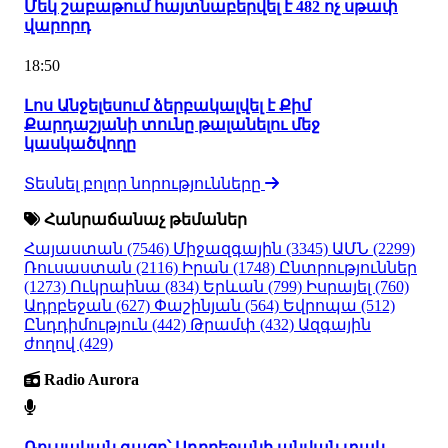
Մեկ շաբաթում հայտնաբերվել է 482 ոչ սթափ
վարորդ
18:50
Լոս Անջելեսում ձերբակալվել է Քիմ
Քարդաշյանի տունը թալանելու մեջ
կասկածվողը
Տեսնել բոլոր նորությունները
Հանրաճանաչ թեմաներ
Հայաստան
(7546)
Միջազգային
(3345)
ԱՄՆ
(2299)
Ռուսաստան
(2116)
Իրան
(1748)
Ընտրություններ
(1273)
Ուկրաինա
(834)
Երևան
(799)
Իսրայել
(760)
Ադրբեջան
(627)
Փաշինյան
(564)
Եվրոպա
(512)
Ընդդիմություն
(442)
Թրամփ
(432)
Ազգային
ժողով
(429)
Radio Aurora
Ռուսական գազը՝ Ադրբեջանի անվան տակ.