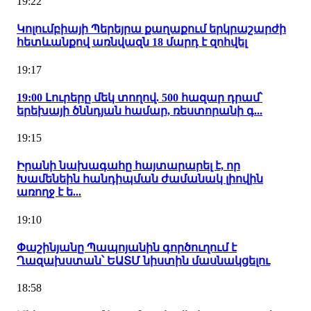
19:22
Կոլումբիայի Պերեյրա քաղաքում երկրաշարժի
հետևանքով առնվազն 18 մարդ է զոհվել
19:17
19:00 Լուրերը մեկ տողով. 500 հազար դրամ՝
երեխայի ծննդյան համար, ռեստորանի գ...
19:15
Իրանի նախագահը հայտարարել է, որ
Խամենեին հանդիպման ժամանակ լիովին
առողջ է ե...
19:10
Փաշինյանը Պապոյանին գործուղում է
Ղազախստան՝ ԵԱՏՄ նիստին մասնակցելու
18:58