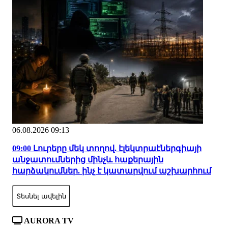
06.08.2026 09:13
09:00 Լուրերը մեկ տողով. էլեկտրաէներգիայի
անջատումներից մինչև հաքերային
հարձակումներ. ինչ է կատարվում աշխարհում
Տեսնել ավելին
AURORA TV