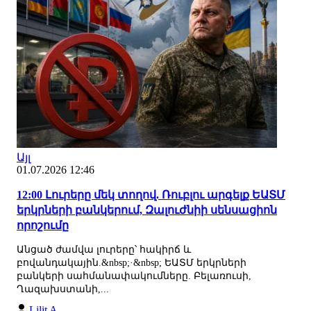
Այլ
01.07.2026 12:46
12:00 Լուրերը մեկ տողով. Ռուբլու արգելք ԵԱՏՄ
երկրների բանկերում, Զալուժնիի սենսացիոն
որոշումը
Անցած ժամվա լուրերը՝ հակիրճ և
բովանդակային.&nbsp;·&nbsp; ԵԱՏՄ երկրների
բանկերի սահմանափակումները. Բելառուսի,
Ղազախստանի,...
Lilit A.