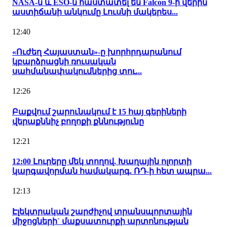
NASA-ն և ESO-ն հաստատել են Falcon 9-ի վերին
աստիճանի անկումը Լուսնի մակերես...
12:40
«Ուժեղ Հայաստան»-ը խորհրդարանում
կբարձրացնի ռուսական
սահմանափակումներից տու...
12:26
Բաքվում շարունակում է 15 հայ գերիների
վերաքննիչ բողոքի քննությունը
12:21
12:00 Լուրերը մեկ տողով. Խաղային ոլորտի
կարգավորման համակարգ. ՌԴ-ի հետ ապրա...
12:13
Էլեկտրական շարժիչով տրանսպորտային
միջոցների` մաքսատուրքի արտոնության