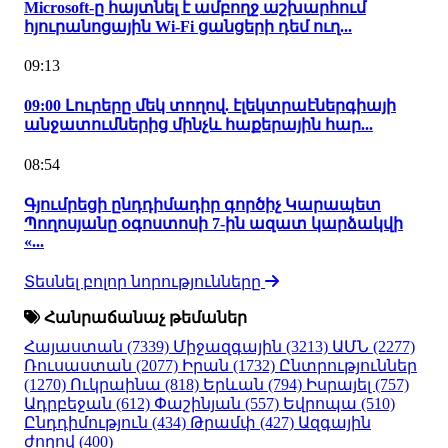
Microsoft-ը հայտնել է ամբողջ աշխարհում
հյուրանոցային Wi-Fi ցանցերի դեմ ուղ...
09:13
09:00 Լուրերը մեկ տողով. էլեկտրաէներգիայի
անջատումներից մինչև հաքերային հար...
08:54
Գյումրեցի ընդդիմադիր գործիչ Կարապետ
Պողոսյանը օգոստոսի 7-ին ազատ կարձակվի
«...
Տեսնել բոլոր նորությունները
Հանրաճանաչ թեմաներ
Հայաստան
(7339)
Միջազգային
(3213)
ԱՄՆ
(2277)
Ռուսաստան
(2077)
Իրան
(1732)
Ընտրություններ
(1270)
Ուկրաինա
(818)
Երևան
(794)
Իսրայել
(757)
Ադրբեջան
(612)
Փաշինյան
(557)
Եվրոպա
(510)
Ընդդիմություն
(434)
Թրամփ
(427)
Ազգային
ժողով
(400)