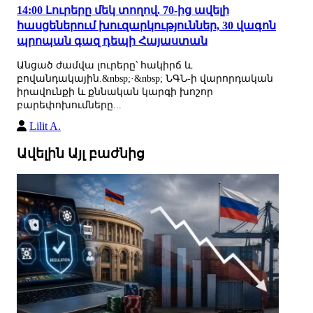
14:00 Լուրերը մեկ տողով. 70-ից ավելի
հասցեներում խուզարկություններ, 30 վագոն
պրոպան գազ դեպի Հայաստան
Անցած ժամվա լուրերը՝ հակիրճ և
բովանդակային.&nbsp;·&nbsp; ՆԳՆ-ի վարորդական
իրավունքի և քննական կարգի խոշոր
բարեփոխումները...
Lilit A.
Ավելին Այլ բաժնից