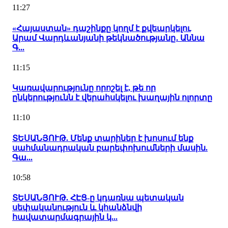
11:27
«Հայաստան» դաշինքը կողմ է քվեարկելու
Արամ Վարդևանյանի թեկնածությանը․ Աննա
Գ...
11:15
Կառավարությունը որոշել է, թե որ
ընկերությունն է վերահսկելու խաղային ոլորտը
11:10
ՏԵՍԱՆՅՈՒԹ. Մենք տարիներ է խոսում ենք
սահմանադրական բարեփոխումների մասին.
Գա...
10:58
ՏԵՍԱՆՅՈՒԹ. ՀԷՑ-ը կդառնա պետական
սեփականություն և կհանձնվի
հավատարմագրային կ...