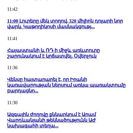
11:42
11:00 Լուրերը մեկ տողով. 320 միլիոն դոլարի նոր
վարկ. Կաթողիկոսի մասնակցությ...
11:41
Հայաստանի և ՌԴ-ի միջև առևտուրը
շարունակում է կրճատվել․ Օվերչուկ
11:36
Վենսը հայտարարել է, որ Իրանի
կառավարության ներսում առկա պառակտումը
բարդացնո...
11:30
Ազգային ժողովը քննարկում է Արամ
Վարդևանյանի թեկնածությունն ԱԺ
նախագահի տեղա...