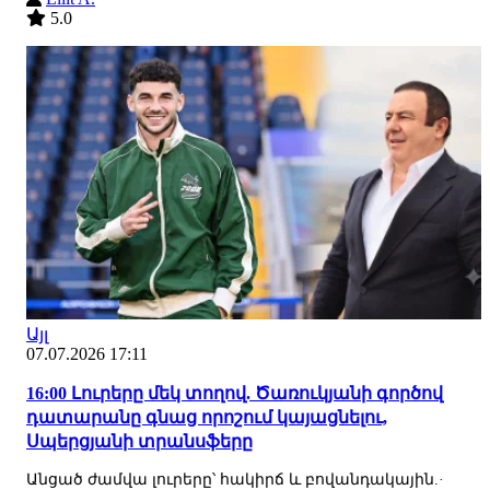
5.0
Այլ
07.07.2026 17:11
16:00 Լուրերը մեկ տողով. Ծառուկյանի գործով
դատարանը գնաց որոշում կայացնելու,
Սպերցյանի տրանսֆերը
Անցած ժամվա լուրերը՝ հակիրճ և բովանդակային.·