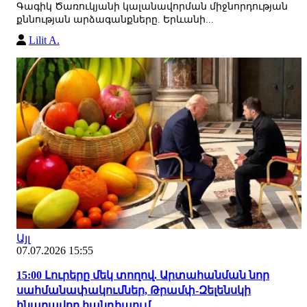
Գագիկ Ծառուկյանի կալանավորման միջնորդության
քննության արձագանքները. Երևանի...
Lilit A.
Այլ
07.07.2026 15:55
15:00 Լուրերը մեկ տողով. Արտահանման նոր
սահմանափակումներ, Թրամփ-Զելենսկի
հնարավոր հանդիպում