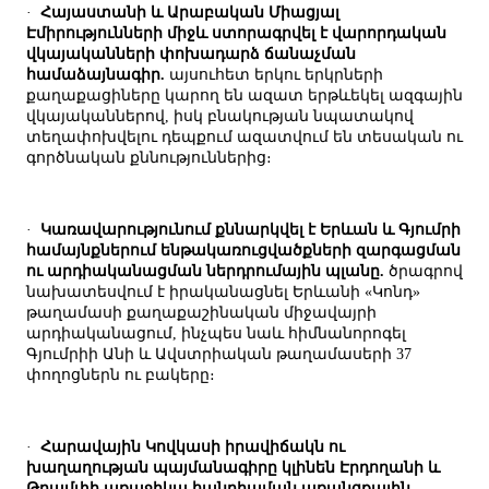
·
Հայաստանի և Արաբական Միացյալ
Էմիրությունների միջև ստորագրվել է վարորդական
վկայականների փոխադարձ ճանաչման
համաձայնագիր.
այսուհետ երկու երկրների
քաղաքացիները կարող են ազատ երթևեկել ազգային
վկայականներով, իսկ բնակության նպատակով
տեղափոխվելու դեպքում ազատվում են տեսական ու
գործնական քննություններից։
·
Կառավարությունում քննարկվել է Երևան և Գյումրի
համայնքներում ենթակառուցվածքների զարգացման
ու արդիականացման ներդրումային պլանը.
ծրագրով
նախատեսվում է իրականացնել Երևանի «Կոնդ»
թաղամասի քաղաքաշինական միջավայրի
արդիականացում, ինչպես նաև հիմնանորոգել
Գյումրիի Անի և Ավստրիական թաղամասերի 37
փողոցներն ու բակերը։
·
Հարավային Կովկասի իրավիճակն ու
խաղաղության պայմանագիրը կլինեն Էրդողանի և
Թրամփի առաջիկա հանդիպման առանցքային