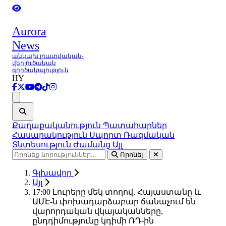
Aurora
News
անկախ լրատվական-
վերլուծական
գործակալություն
HY
Ցանկ
Քաղաքականություն
Պատահարներ
Հասարակություն
Սպորտ
Ռազմական
Տնտեսություն
Ժամանց
Այլ
Որոնել
Գլխավոր
Այլ
17:00 Լուրերը մեկ տողով. Հայաստանը և
ԱՄԷ-ն փոխադարձաբար ճանաչում են
վարորդական վկայականները,
ընդդիմությունը կդիմի ՌԴ-ին