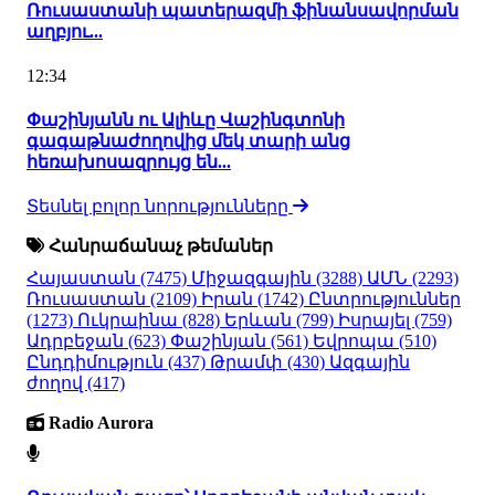
Ռուսաստանի պատերազմի ֆինանսավորման
աղբյու...
12:34
Փաշինյանն ու Ալիևը Վաշինգտոնի
գագաթնաժողովից մեկ տարի անց
հեռախոսազրույց են...
Տեսնել բոլոր նորությունները
Հանրաճանաչ թեմաներ
Հայաստան
(7475)
Միջազգային
(3288)
ԱՄՆ
(2293)
Ռուսաստան
(2109)
Իրան
(1742)
Ընտրություններ
(1273)
Ուկրաինա
(828)
Երևան
(799)
Իսրայել
(759)
Ադրբեջան
(623)
Փաշինյան
(561)
Եվրոպա
(510)
Ընդդիմություն
(437)
Թրամփ
(430)
Ազգային
ժողով
(417)
Radio Aurora