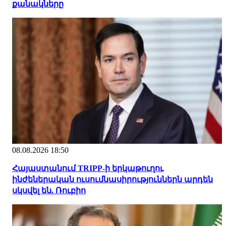
քանակները
08.08.2026 18:50
Հայաստանում TRIPP-ի երկաթուղու
ինժեներական ուսումնասիրություններն արդեն
սկսվել են. Ռուբիո