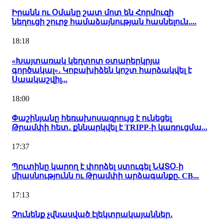
Իրանն ու Օմանը շատ մոտ են Հորմուզի
նեղուցի շուրջ համաձայնության հասնելուն․...
18:18
«Խայտառակ կեղտոտ օտարերկրյա
գործակալ»․ Կոբախիձեն կոշտ հարձակվել է
Սաակաշվիլ...
18:00
Փաշինյանը հեռախոսազրույց է ունեցել
Թրամփի հետ․ քննարկվել է TRIPP-ի կառուցմա...
17:37
Պուտինը կարող է փորձել ստուգել ՆԱՏՕ-ի
միասնությունն ու Թրամփի արձագանքը. CB...
17:13
Չունենք չվնասված էլեկտրակայաններ․