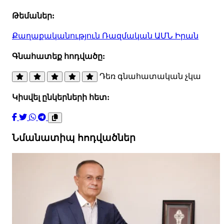
Թեմաներ:
Քաղաքականություն
Ռազմական
ԱՄՆ
Իրան
Գնահատեք հոդվածը:
Դեռ գնահատական չկա
Կիսվել ընկերների հետ:
Նմանատիպ հոդվածներ