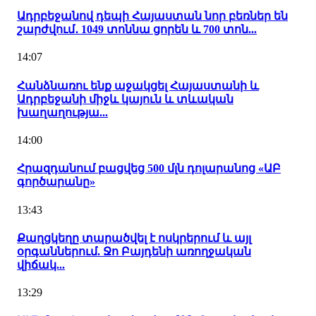
Ադրբեջանով դեպի Հայաստան նոր բեռներ են
շարժվում․ 1049 տոննա ցորեն և 700 տոն...
14:07
Հանձնառու ենք աջակցել Հայաստանի և
Ադրբեջանի միջև կայուն և տևական
խաղաղությա...
14:00
Հրազդանում բացվեց 500 մլն դոլարանոց «ԱԲ
գործարանը»
13:43
Քաղցկեղը տարածվել է ոսկրերում և այլ
օրգաններում. Ջո Բայդենի առողջական
վիճակ...
13:29