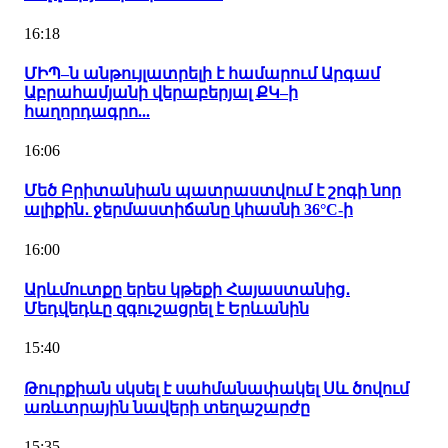
16:18
ՄԻՊ–ն անթույլատրելի է համարում Արգամ
Աբրահամյանի վերաբերյալ ՔԿ–ի
հաղորդագրո...
16:06
Մեծ Բրիտանիան պատրաստվում է շոգի նոր
ալիքին․ ջերմաստիճանը կհասնի 36°C-ի
16:00
Արևմուտքը երես կթեքի Հայաստանից․
Մեդվեդևը զգուշացրել է Երևանին
15:40
Թուրքիան սկսել է սահմանափակել Սև ծովում
առևտրային նավերի տեղաշարժը
15:35