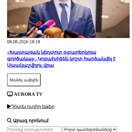
08.08.2026 18:18
«Խայտառակ կեղտոտ օտարերկրյա
գործակալ»․ Կոբախիձեն կոշտ հարձակվել է
Սաակաշվիլու վրա
Տեսնել ավելին
AURORA TV
Դիտել ուղիղ եթեր
Արագ որոնում