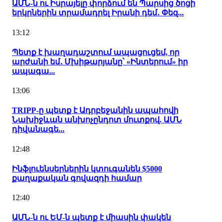
ԱՄՆ-ն ու Իսրայելը փորձում են Պարսից ծոցի
երկրներին տրամադրել Իրանի դեմ․ Փեզ...
13:12
Պետք է խաղադաշտում ապացուցեմ, որ
արժանի եմ․ Մխիթարյանը՝ «Ինտերում» իր
ապագա...
13:06
TRIPP-ը պետք է Ադրբեջանին ապահովի
Նախիջևան անխոչընդոտ մուտքով. ԱՄՆ
դիվանագե...
12:48
Ինֆլուենսերներին կտուգանեն $5000
քաղաքական գովազդի համար
12:40
ԱՄՆ-ն ու ԵՄ-ն պետք է միասին փակեն