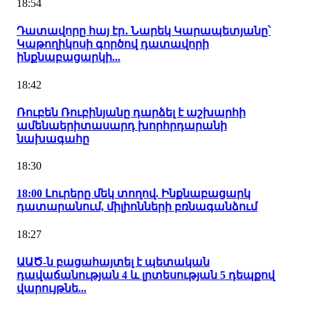
18:54
Դատավորը հայ էր․ Նարեկ Կարապետյանը՝
Կաթողիկոսի գործով դատավորի
ինքնաբացարկի...
18:42
Ռուբեն Ռուբինյանը դարձել է աշխարհի
ամենաերիտասարդ խորհրդարանի
նախագահը
18:30
18:00 Լուրերը մեկ տողով. Ինքնաբացարկ
դատարանում, միլիոնների բռնագանձում
18:27
ԱԱԾ-ն բացահայտել է պետական
դավաճանության 4 և լրտեսության 5 դեպքով
վարույթնե...