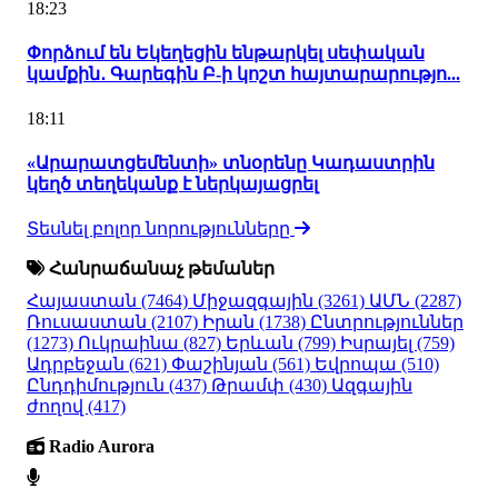
18:23
Փորձում են Եկեղեցին ենթարկել սեփական
կամքին․ Գարեգին Բ-ի կոշտ հայտարարությո...
18:11
«Արարատցեմենտի» տնօրենը Կադաստրին
կեղծ տեղեկանք է ներկայացրել
Տեսնել բոլոր նորությունները
Հանրաճանաչ թեմաներ
Հայաստան
(7464)
Միջազգային
(3261)
ԱՄՆ
(2287)
Ռուսաստան
(2107)
Իրան
(1738)
Ընտրություններ
(1273)
Ուկրաինա
(827)
Երևան
(799)
Իսրայել
(759)
Ադրբեջան
(621)
Փաշինյան
(561)
Եվրոպա
(510)
Ընդդիմություն
(437)
Թրամփ
(430)
Ազգային
ժողով
(417)
Radio Aurora