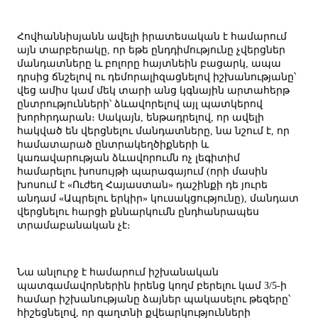
Հովհաննիսյանն ավելի իրատեսական է համարում
այն տարբերակը, որ եթե ընդդիմությունը չվերցներ
մանդատները և բոլորը հայտնեին բացարկ, ապա
դրսից ճնշելով ու դեմորալիզացնելով իշխանությանը՝
վեց ամիս կամ մեկ տարի անց կգնային արտահերթ
ընտրությունների՝ ձևավորելով այլ պատկերով
խորհրդարան։ Սակայն, ենթադրելով, որ ավելի
հակված են վերցնելու մանդատները, նա նշում է, որ
համատարած ընտրակեղծիքների և
կառավարության ձևավորումն ոչ լեգիտիմ
համարելու խոսույթի պարագայում (որի մասին
խոսում է «Ուժեղ Հայաստան» դաշինքի դե յուրե
անդամ «Ապրելու երկիր» կուսակցությունը), մանդատ
վերցնելու հարցի քննարկումն ընդհանրապես
տրամաբանական չէ։
Նա անլուրջ է համարում իշխանական
պատգամավորներին իրենց կողմ բերելու կամ 3/5-ի
համար իշխանությանը ձայներ պակասելու թեզերը՝
հիշեցնելով, որ գաղտնի քվեարկությունների