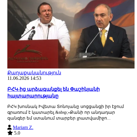
Քաղաքականություն
11.06.2026 14:53
ԲՀԿ-ից արձագանքել են Փաշինյանի
հայտարարությանը
ԲՀԿ խոսնակ Իվետա Տոնոյանը սոցցանցի իր էջում
գրառում է կատարել.&nbsp;«Քանի որ անդադար
զանգեր եմ ստանում տարբեր լրատվամիջո...
Mariam Z.
5.0