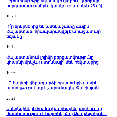
Օգոստոսի 9-ից եղանակը կտրուկ կփոխվի․
հորդառատ անձրև, կարկուտ և մինչև 25 մ/վ...
10:20
Ո՞ր երկրներից են ամենաշատը գալիս
Հայաստան․ հրապարակվել է առաջատար
եռյակը
10:12
Հայաստանում լոլիկի բերքատվությունը
կհասնի մինչև 41 տոննայի՝ մեկ հեկտարից
10:03
ԼՂ հայերի վերադարձի իրավունքի մասին
խոսույթը չպետք է շարունակել․ Փաշինյան
23:21
Եկեղեցիների համաշխարհային խորհուրդը
մտահոգություն է հայտնել Հայ Առաքելական...