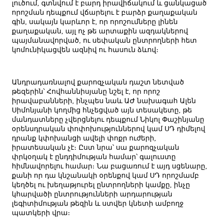
լուծում, գտնվում է բարդ իրավիճակում և ցանկացած
որոշման դեպքում վճարելու է բարձր քաղաքական
գին, սակայն կարևոր է, որ որոշումները լինեն
քաղաքական, այլ ոչ թե արտաքին ազդակներով
պայմանավորված, ու սեփական ընտրողների հետ
կոմունիկացվեն ազնիվ ու հասուն ձևով։
Անդրադառնալով քարոզչական դաշտ նետված
թեզերին՝ Հովհաննիսյանը նշել է, որ որոշ
իրավաբանների, ինչպես նաև ԱԺ նախագահ Ալեն
Սիմոնյանի կողմից հնչեցված այն տեսակետը, թե
մանդատները չվերցնելու դեպքում Նիկոլ Փաշինյանը
օրենսդրական փոփոխություններով կամ ՍԴ դիմելով
դրանք կփոխանցի ավելի փոքր ուժերի,
իրատեսական չէ։ Ըստ նրա՝ սա քարոզչական
փրկօղակ է ընդդիմության համար՝ գալուստը
հիմնավորելու համար։ Նա բացառում է այդ սցենարը,
քանի որ դա կնշանակի օրենքով կամ ՍԴ որոշմամբ
կեղծել ու խեղաթյուրել ընտրողների կամքը, ինչը
կհարվածի ընտրությունների արդարության
լեգիտիմության թեզին և ստվեր կնետի ամբողջ
պատկերի վրա։