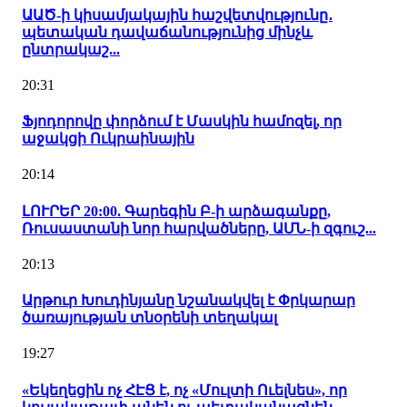
ԱԱԾ-ի կիսամյակային հաշվետվությունը․
պետական դավաճանությունից մինչև
ընտրակաշ...
20:31
Ֆյոդորովը փորձում է Մասկին համոզել, որ
աջակցի Ուկրաինային
20:14
ԼՈՒՐԵՐ 20:00. Գարեգին Բ-ի արձագանքը,
Ռուսաստանի նոր հարվածները, ԱՄՆ-ի զգուշ...
20:13
Արթուր Խուդինյանը նշանակվել է Փրկարար
ծառայության տնօրենի տեղակալ
19:27
«Եկեղեցին ոչ ՀԷՑ է, ոչ «Մուլտի Ուելնես», որ