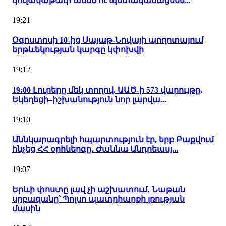
կուլակաթափ անեն ու պետականացնեն...
19:21
Օգոստոսի 10-ից Սայաթ-Նովայի պողոտայում
երթևեկության կարգը կփոխվի
19:12
19:00 Լուրերը մեկ տողով. ԱԱԾ-ի 573 վարույթը,
Եկեղեցի–իշխանություն նոր լարվա...
19:10
Աննկարագրելի հպարտություն էր, երբ Բաքվում
հնչեց ՀՀ օրհներգը․ Ժաննա Անդրեասյ...
19:07
Երևի փոստը լավ չի աշխատում․ Նաթան
սրբազանը՝ Պոլսո պատրիարքի լռության
մասին