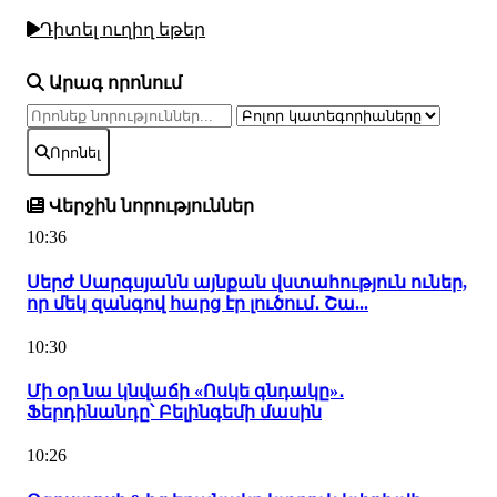
Դիտել ուղիղ եթեր
Արագ որոնում
Որոնել
Վերջին նորություններ
10:36
Սերժ Սարգսյանն այնքան վստահություն ուներ,
որ մեկ զանգով հարց էր լուծում․ Շա...
10:30
Մի օր նա կնվաճի «Ոսկե գնդակը»․
Ֆերդինանդը՝ Բելինգեմի մասին
10:26