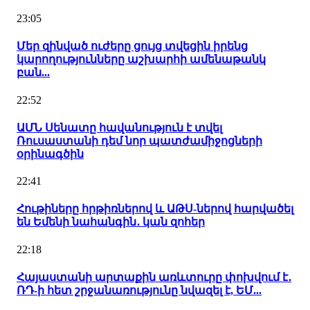
23:05
Մեր զինված ուժերը ցույց տվեցին իրենց
կարողությունները աշխարհի ամենաթանկ
բան...
22:52
ԱՄՆ Սենատը հավանություն է տվել
Ռուսաստանի դեմ նոր պատժամիջոցների
օրինագծին
22:41
Հութիները հրթիռներով և ԱԹՍ-ներով հարվածել
են Եմենի նահանգին․ կան զոհեր
22:18
Հայաստանի արտաքին առևտուրը փոխվում է․
ՌԴ-ի հետ շրջանառությունը նվազել է, ԵՄ...