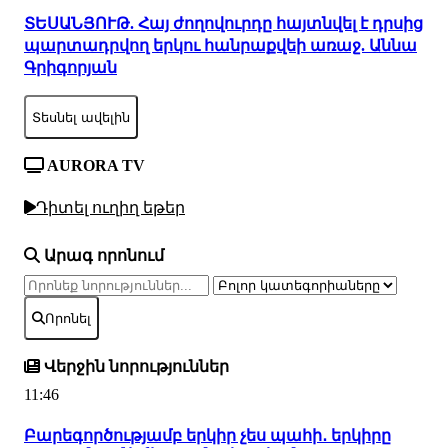
ՏԵՍԱՆՅՈՒԹ. Հայ ժողովուրդը հայտնվել է դրսից
պարտադրվող երկու հանրաքվեի առաջ. Աննա
Գրիգորյան
Տեսնել ավելին
AURORA TV
Դիտել ուղիղ եթեր
Արագ որոնում
Որոնել
Վերջին նորություններ
11:46
Բարեգործությամբ երկիր չես պահի․ երկիրը