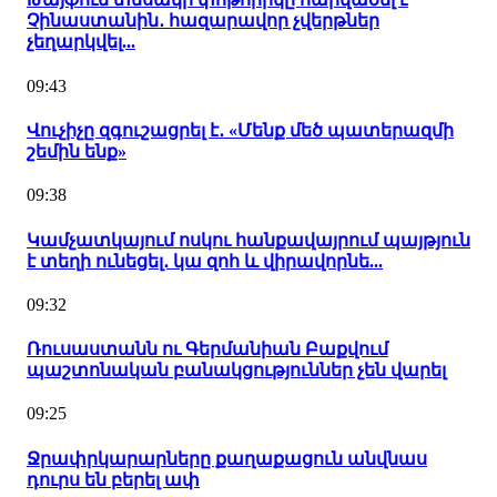
Չինաստանին․ հազարավոր չվերթներ
չեղարկվել...
09:43
Վուչիչը զգուշացրել է․ «Մենք մեծ պատերազմի
շեմին ենք»
09:38
Կամչատկայում ոսկու հանքավայրում պայթյուն
է տեղի ունեցել․ կա զոհ և վիրավորնե...
09:32
Ռուսաստանն ու Գերմանիան Բաքվում
պաշտոնական բանակցություններ չեն վարել
09:25
Ջրափրկարարները քաղաքացուն անվնաս
դուրս են բերել ափ