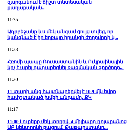
զարգանում է ճիշտ տնտեսական
քաղաքական...
11:35
Ադրբեջանը ևս մեկ անգամ ցույց տվեց, որ
կանգնած է իր եղբայր իրանցի ժողովրդի կ...
11:33
Հռոմի պապը Ռուսաստանին և Ուկրաինային
կոչ է արել դադարեցնել ռազմական գործողո...
11:20
11 տարի անց հայտնաբերվել է 10.9 մլն եվրո
հափշտակած խմբի անդամը․ ՔԿ
11:17
11:00 Լուրերը մեկ տողով. 4 միլիարդ դոլարանոց
ԱԲ կենտրոնի բացում. Թաթարստանո...