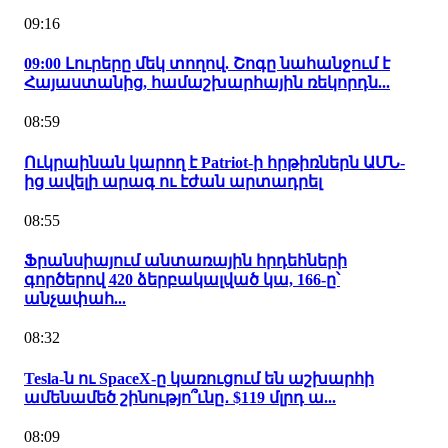
09:16
09:00 Լուրերը մեկ տողով. Շոգը նահանջում է
Հայաստանից, համաշխարհային ռեկորդն...
08:59
Ուկրաինան կարող է Patriot-ի հրթիռներն ԱՄՆ-
ից ավելի արագ ու էժան արտադրել
08:55
Ֆրանսիայում անտառային հրդեհների
գործերով 420 ձերբակալված կա, 166-ը՝
անչափահ...
08:32
Tesla-ն ու SpaceX-ը կառուցում են աշխարհի
ամենամեծ շինությո՞ւնը․ $119 մլրդ ա...
08:09