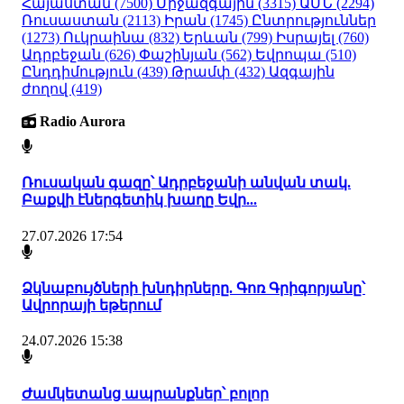
Հայաստան
(7500)
Միջազգային
(3315)
ԱՄՆ
(2294)
Ռուսաստան
(2113)
Իրան
(1745)
Ընտրություններ
(1273)
Ուկրաինա
(832)
Երևան
(799)
Իսրայել
(760)
Ադրբեջան
(626)
Փաշինյան
(562)
Եվրոպա
(510)
Ընդդիմություն
(439)
Թրամփ
(432)
Ազգային
ժողով
(419)
Radio Aurora
Ռուսական գազը՝ Ադրբեջանի անվան տակ.
Բաքվի էներգետիկ խաղը Եվր...
27.07.2026 17:54
Ձկնաբույծների խնդիրները. Գոռ Գրիգորյանը՝
Ավրորայի եթերում
24.07.2026 15:38
Ժամկետանց ապրանքներ՝ բոլոր