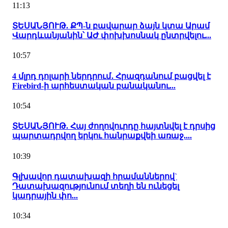
11:13
ՏԵՍԱՆՅՈՒԹ. ՔՊ-ն բավարար ձայն կտա Արամ
Վարդևանյանին՝ ԱԺ փոխխոսնակ ընտրվելու...
10:57
4 մլրդ դոլարի ներդրում․ Հրազդանում բացվել է
Firebird-ի արհեստական բանականու...
10:54
ՏԵՍԱՆՅՈՒԹ. Հայ ժողովուրդը հայտնվել է դրսից
պարտադրվող երկու հանրաքվեի առաջ....
10:39
Գլխավոր դատախազի հրամաններով`
Դատախազությունում տեղի են ունեցել
կադրային փո...
10:34