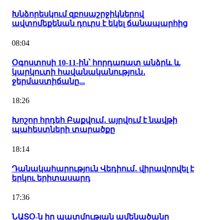
Խնձորեսկում զբոսաշրջիկներով
ավտոմեքենան դուրս է եկել ճանապարհից
08:04
Օգոստոսի 10-11-ին՝ հորդառատ անձրև և
կարկուտի հավանականություն․
ջերմաստիճանը...
18:26
Խոշոր հրդեհ Բաքվում․ այրվում է նավթի
պահեստների տարածքը
18:14
Դանակահարություն Վեդիում․ վիրավորվել է
երկու երիտասարդ
17:36
ՆԱՏՕ-ն իր պատմության ամենածանր