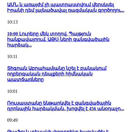
ԱՄՆ-ն առայժմ չի պատրաստվում վերսկսել
Իրանի դեմ լայնածավալ ռազմական գործողու...
10:13
10:00 Լուրերը մեկ տողով. Պայթյուն
հանքավայրում. ԱԹՍ-ների զանգվածային
հարձակ...
10:11
Տիգրան Աբրահամյանը նշել է բանակում
ողբերգական դեպքերի հիմնական
պատճառները
10:01
Ռուսաստանը ենթարկվել է զանգվածային
դրոնային հարձակման․ խոցվել է 456 անօդաչո...
09:49
Թայֆուն տեսակի փոթորիկը հարվածել է