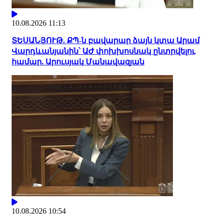
10.08.2026 11:13
ՏԵՍԱՆՅՈՒԹ. ՔՊ-ն բավարար ձայն կտա Արամ
Վարդևանյանին՝ ԱԺ փոխխոսնակ ընտրվելու
համար. Արուսյակ Մանավազյան
10.08.2026 10:54