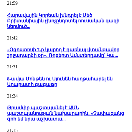
21:59
Հարավային Կորեան խնդրել է Մեծ
Բրիտանիային չխոչընդոտել ռուսական գազի
ներմուծ...
21:42
«Օգոստոսի 7-ը կարող է դառնալ վտանգավոր
շրջադարձի օր»․ Ռոբերտ Ամստերդամը՝ Կա...
21:31
8-ամյա Մոնթեն ու Սյունեն հաղթահարել են
Արարատի գագաթը
21:24
Թրամփը պաշտպանել է ԱՄՆ
պաշտպանության նախարարին․ «Չափազանց
գոհ եմ նրա աշխատա...
21:15