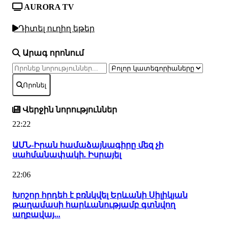
AURORA TV
Դիտել ուղիղ եթեր
Արագ որոնում
Որոնել
Վերջին նորություններ
22:22
ԱՄՆ-Իրան համաձայնագիրը մեզ չի
սահմանափակի. Իսրայել
22:06
Խոշոր հրդեհ է բռնկվել Երևանի Սիլիկյան
թաղամասի հարևանությամբ գտնվող
աղբավայ...