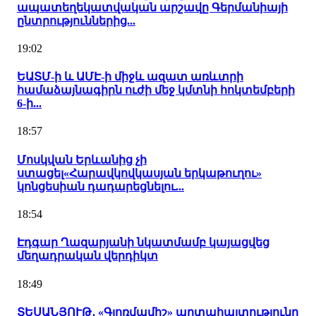
ապատեղեկատվական արշավը Գերմանիայի
ընտրություններից...
19:02
ԵԱՏՄ-ի և ԱՄԷ-ի միջև ազատ առևտրի
համաձայնագիրն ուժի մեջ կմտնի հոկտեմբերի
6-ի...
18:57
Մոսկվան Երևանից չի
ստացել«Հարավկովկասյան երկաթուղու»
կոնցեսիան դադարեցնելու...
18:54
Էդգար Ղազարյանի նկատմամբ կայացվեց
մեղադրական վերդիկտ
18:49
ՏԵՍԱՆՅՈՒԹ․ «Գյոռմամիշ» արտահայտությունը