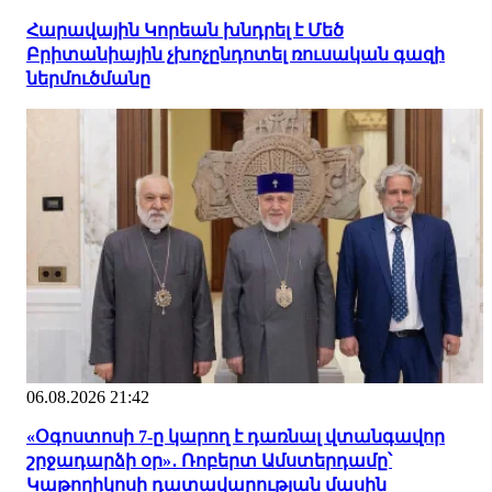
Հարավային Կորեան խնդրել է Մեծ
Բրիտանիային չխոչընդոտել ռուսական գազի
ներմուծմանը
06.08.2026 21:42
«Օգոստոսի 7-ը կարող է դառնալ վտանգավոր
շրջադարձի օր»․ Ռոբերտ Ամստերդամը՝
Կաթողիկոսի դատավարության մասին