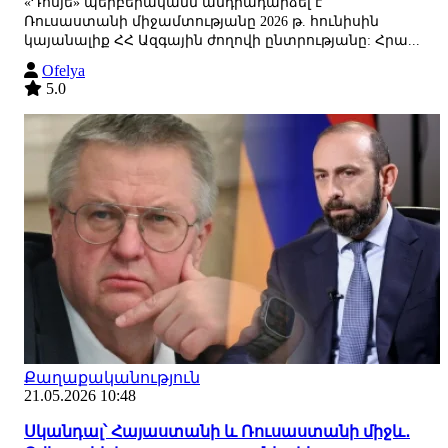
«Դոսյե» պերբերականն անդրադարձել է
Ռուսաստանի միջամտությանը 2026 թ. հունիսին
կայանալիք ՀՀ Ազգային ժողովի ընտրությանը: Հրա...
Ofelya
5.0
Քաղաքականություն
21.05.2026 10:48
Սկանդալ՝ Հայաստանի և Ռուսաստանի միջև․