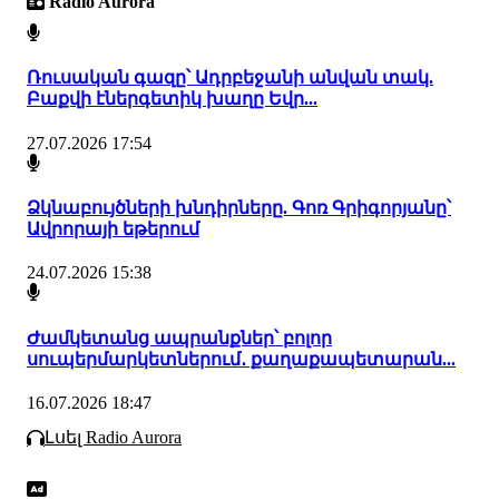
Radio Aurora
Ռուսական գազը՝ Ադրբեջանի անվան տակ.
Բաքվի էներգետիկ խաղը Եվր...
27.07.2026 17:54
Ձկնաբույծների խնդիրները. Գոռ Գրիգորյանը՝
Ավրորայի եթերում
24.07.2026 15:38
Ժամկետանց ապրանքներ՝ բոլոր
սուպերմարկետներում․ քաղաքապետարան...
16.07.2026 18:47
Լսել Radio Aurora