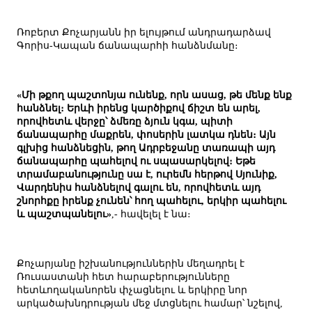
Ռոբերտ Քոչարյանն իր ելույթում անդրադարձավ
Գորիս-Կապան ճանապարհի հանձնմանը։
«Մի թքող պաշտոնյա ունենք, որն ասաց, թե մենք ենք
հանձնել։ Երևի իրենց կարծիքով ճիշտ են արել,
որովհետև վերջը՝ ձմեռը ձյուն կգա, պիտի
ճանապարհը մաքրեն, փոսերին լատկա դնեն։ Այն
գլխից հանձնեցին, թող Ադրբեջանը տառապի այդ
ճանապարհը պահելով ու սպասարկելով։ Եթե
տրամաբանությունը սա է, ուրեմն հերթով Սյունիք,
Վարդենիս հանձնելով գալու են, որովհետև այդ
շնորհքը իրենք չունեն՝ հող պահելու, երկիր պահելու
և պաշտպանելու»
,- հավելել է նա։
Քոչարյանը իշխանություններին մեղադրել է
Ռուսաստանի հետ հարաբերությունները
հետևողականորեն փչացնելու և երկիրը նոր
արկածախնդրության մեջ մտցնելու համար՝ նշելով,