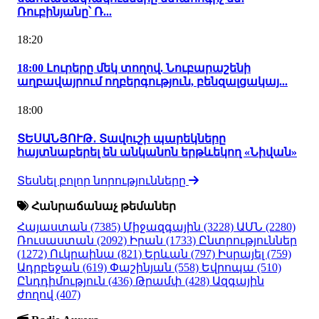
Ռուբինյանը՝ Ռ...
18:20
18:00 Լուրերը մեկ տողով. Նուբարաշենի
աղբավայրում ողբերգություն, բենզալցակայ...
18:00
ՏԵՍԱՆՅՈՒԹ․ Տավուշի պարեկները
հայտնաբերել են անկանոն երթևեկող «Նիվան»
Տեսնել բոլոր նորությունները
Հանրաճանաչ թեմաներ
Հայաստան
(7385)
Միջազգային
(3228)
ԱՄՆ
(2280)
Ռուսաստան
(2092)
Իրան
(1733)
Ընտրություններ
(1272)
Ուկրաինա
(821)
Երևան
(797)
Իսրայել
(759)
Ադրբեջան
(619)
Փաշինյան
(558)
Եվրոպա
(510)
Ընդդիմություն
(436)
Թրամփ
(428)
Ազգային
ժողով
(407)