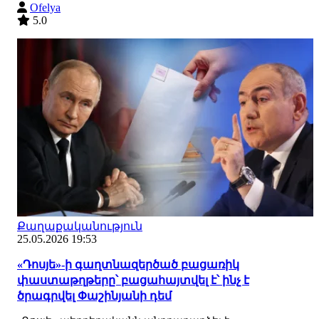
Ofelya
5.0
Քաղաքականություն
25.05.2026 19:53
«Դոսյե»-ի գաղտնազերծած բացառիկ
փաստաթղթերը՝ բացահայտվել է՝ ինչ է
ծրագրվել Փաշինյանի դեմ