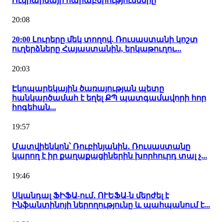
Ուկրաինայի հարաբերությունները
20:08
20:00 Լուրերը մեկ տողով. Ռուսաստանի կոշտ
ուղերձները Հայաստանին, երկաթուղու...
20:03
Էկոպարեկային ծառայության պետը
հանկարծամահ է եղել ՔՊ պատգամավորի հոր
հոգեհան...
19:57
Մատվիենկոն՝ Ռուբինյանին․ Ռուսաստանը
կարող է իր քաղաքացիներին խորհուրդ տալ չ...
19:46
Սկանդալ ՖԻՖԱ-ում․ ՈՒԵՖԱ-ն մերժել է
Ինֆանտինոյի ներողությունը և պահպանում է...