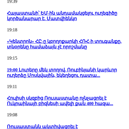
19:39
Հայաստանի՝ ԵՄ-ին անդամակցելու ուղեգիծը
կործանարար է. Մատվիենկո
19:18
«Կենտրոն» ՀԸ-ը կբողոքարկի ՀՌՀ-ի տուգանքը.
տնօրենը համաձայն չէ որոշմանը
19:15
19:00 Լուրերը մեկ տողով. Ռուբինյանի կարևոր
ուղերձը Մոսկվային, եկեղեցու դատա...
19:11
Հուլիսի սկզբից Ռուսաստանը ոչնչացրել է
Ուկրաինայի բիզնեսի ավելի քան 400 հազա...
19:08
Ռուսաստանն ակտիվացրել է