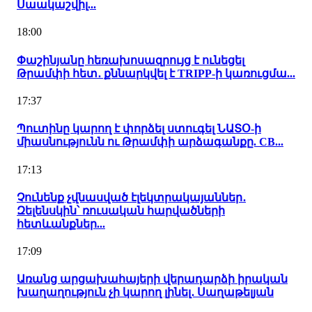
Սաակաշվիլ...
18:00
Փաշինյանը հեռախոսազրույց է ունեցել
Թրամփի հետ․ քննարկվել է TRIPP-ի կառուցմա...
17:37
Պուտինը կարող է փորձել ստուգել ՆԱՏՕ-ի
միասնությունն ու Թրամփի արձագանքը. CB...
17:13
Չունենք չվնասված էլեկտրակայաններ․
Զելենսկին՝ ռուսական հարվածների
հետևանքներ...
17:09
Առանց արցախահայերի վերադարձի իրական
խաղաղություն չի կարող լինել․ Սաղաթելյան