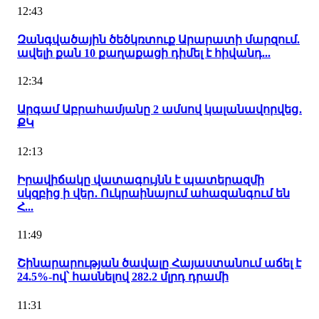
12:43
Զանգվածային ծեծկռտուք Արարատի մարզում.
ավելի քան 10 քաղաքացի դիմել է հիվանդ...
12:34
Արգամ Աբրահամյանը 2 ամսով կալանավորվեց․
ՔԿ
12:13
Իրավիճակը վատագույնն է պատերազմի
սկզբից ի վեր․ Ուկրաինայում ահազանգում են
Հ...
11:49
Շինարարության ծավալը Հայաստանում աճել է
24.5%-ով՝ հասնելով 282.2 մլրդ դրամի
11:31