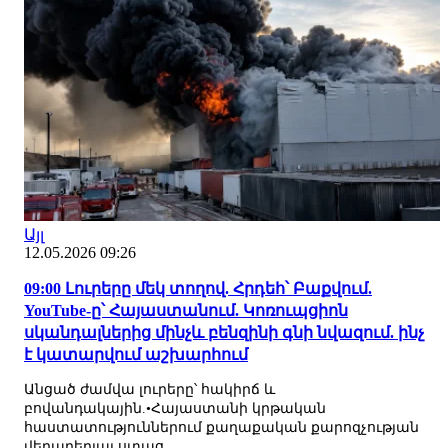
Այլ
12.05.2026 09:26
09:00 Լուրերը մեկ տողով. Հրդեհ՝ Բաքվում.
YouTube-ը՝ Հայաստանում. Կոռուպցիոն
սկանդալներից մինչև բենզինի գնի նվազում. ինչ
է կատարվում աշխարհում
Անցած ժամվա լուրերը՝ հակիրճ և
բովանդակային.•Հայաստանի կրթական
հաստատություններում քաղաքական քարոզչության
վերաբերյալ ստաց...