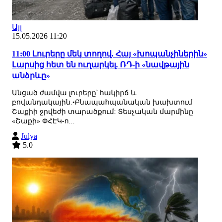
Այլ
15.05.2026 11:20
11:00 Լուրերը մեկ տողով. Հայ «խոպանչիներին»
Լարսից հետ են ուղարկել. ՌԴ-ի «նավթային
անձրևը»
Անցած ժամվա լուրերը՝ հակիրճ և
բովանդակային.•Բնապահպանական խախտում
Շաքիի ջրվեժի տարածքում: Տեսչական մարմինը
«Շաքի» ՓՀԷԿ-ո...
Julya
5.0