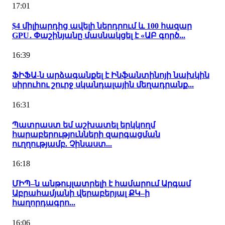
17:01
$4 միլիարդից ավելի ներդրում և 100 հազար
GPU․ Փաշինյանը մասնակցել է «ԱԲ գործ...
16:39
ՖԻՖԱ-ն արձագանքել է Ինֆանտինոյի նախկին
սիրուհու շուրջ սկանդալային մեղադրանք...
16:31
Պատրաստ եմ աշխատել երկկողմ
հարաբերությունների զարգացման
ուղղությամբ. Չինաստ...
16:18
ՄԻՊ–ն անթույլատրելի է համարում Արգամ
Աբրահամյանի վերաբերյալ ՔԿ–ի
հաղորդագրո...
16:06