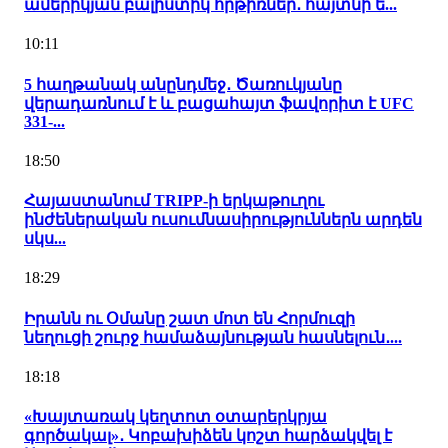
ամերիկյան բալիստիկ հրթիռներ․ հայտնի ե...
10:11
5 հաղթանակ անընդմեջ․ Ծառուկյանը
վերադառնում է և բացահայտ ֆավորիտ է UFC
331-...
18:50
Հայաստանում TRIPP-ի երկաթուղու
ինժեներական ուսումնասիրություններն արդեն
սկս...
18:29
Իրանն ու Օմանը շատ մոտ են Հորմուզի
նեղուցի շուրջ համաձայնության հասնելուն․...
18:18
«Խայտառակ կեղտոտ օտարերկրյա
գործակալ»․ Կոբախիձեն կոշտ հարձակվել է