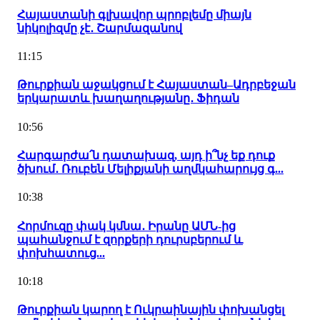
Հայաստանի գլխավոր պրոբլեմը միայն
նիկոլիզմը չէ․ Շարմազանով
11:15
Թուրքիան աջակցում է Հայաստան–Ադրբեջան
երկարատև խաղաղությանը․ Ֆիդան
10:56
Հարգարժա՛ն դատախազ, այդ ի՞նչ եք դուք
ծխում․ Ռուբեն Մելիքյանի աղմկահարույց գ...
10:38
Հորմուզը փակ կմնա․ Իրանը ԱՄՆ-ից
պահանջում է զորքերի դուրսբերում և
փոխհատուց...
10:18
Թուրքիան կարող է Ուկրաինային փոխանցել