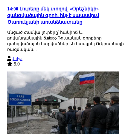
14:00 Լուրերը մեկ տողով. «Օրեշնիկի»
զանգվածային գրոհ. ինչ է սպասվում
Ծառուկյանի առանձնատանը
Անցած ժամվա լուրերը՝ հակիրճ և
բովանդակային.&nbsp;•Ռուսական զորքերը
զանգվածային հարվածներ են հասցրել Ուկրաինայի
ռազմական...
Julya
5.0