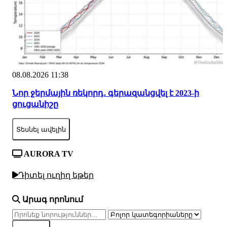
08.08.2026 11:38
Նոր ջերմային ռեկորդ․ գերազանցվել է 2023-ի
ցուցանիշը
Տեսնել ավելին
AURORA TV
Դիտել ուղիղ եթեր
Արագ որոնում