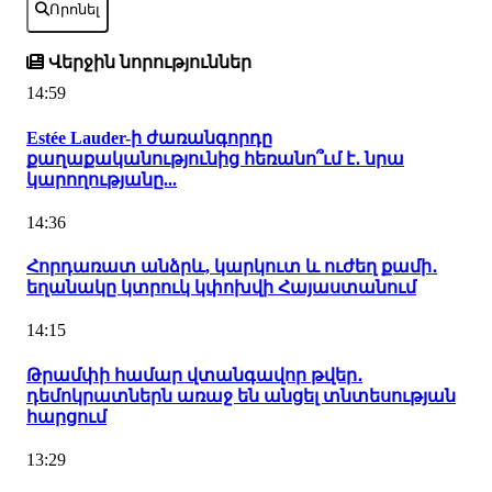
Որոնել
Վերջին նորություններ
14:59
Estée Lauder-ի ժառանգորդը
քաղաքականությունից հեռանո՞ւմ է․ նրա
կարողությանը...
14:36
Հորդառատ անձրև, կարկուտ և ուժեղ քամի․
եղանակը կտրուկ կփոխվի Հայաստանում
14:15
Թրամփի համար վտանգավոր թվեր․
դեմոկրատներն առաջ են անցել տնտեսության
հարցում
13:29