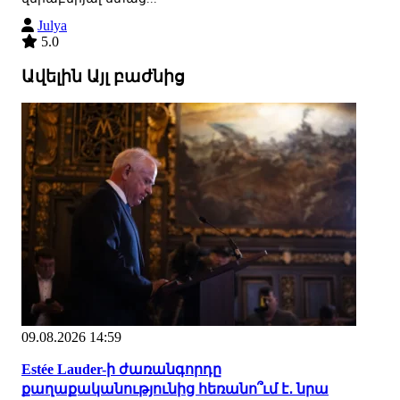
Julya
5.0
Ավելին Այլ բաժնից
09.08.2026 14:59
Estée Lauder-ի ժառանգորդը
քաղաքականությունից հեռանո՞ւմ է․ նրա