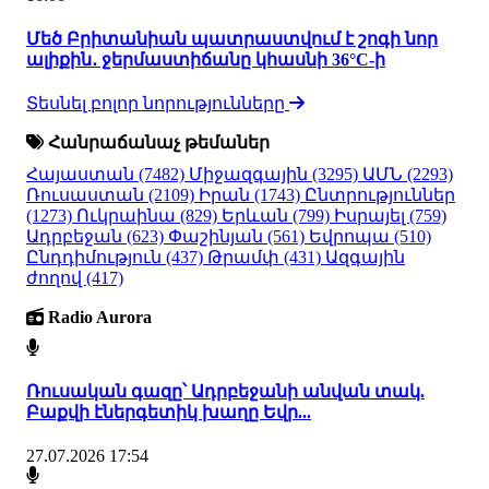
Մեծ Բրիտանիան պատրաստվում է շոգի նոր
ալիքին․ ջերմաստիճանը կհասնի 36°C-ի
Տեսնել բոլոր նորությունները
Հանրաճանաչ թեմաներ
Հայաստան
(7482)
Միջազգային
(3295)
ԱՄՆ
(2293)
Ռուսաստան
(2109)
Իրան
(1743)
Ընտրություններ
(1273)
Ուկրաինա
(829)
Երևան
(799)
Իսրայել
(759)
Ադրբեջան
(623)
Փաշինյան
(561)
Եվրոպա
(510)
Ընդդիմություն
(437)
Թրամփ
(431)
Ազգային
ժողով
(417)
Radio Aurora
Ռուսական գազը՝ Ադրբեջանի անվան տակ.
Բաքվի էներգետիկ խաղը Եվր...
27.07.2026 17:54