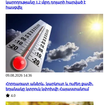
կարողությանը 1.2 մլրդ դոլարի հարված է
հասցվել
09.08.2026 14:36
Հորդառատ անձրև, կարկուտ և ուժեղ քամի․
եղանակը կտրուկ կփոխվի Հայաստանում
4.0