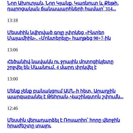
Նոր Ախուրյան, Նոր Կյանք, Կառնուտ և Քեթի․
դպրոցական ճանապարհների համար՝ 314...
13:18
Մեսսիին նվիրված գոլը չփրկեց «Ինտեր
Մայամիին»․ «Մոնտերեյը» հաղթեց 90+7-ին
13:06
Հեծանիվ-նավակն ու ջրային մոտոցիկլետը
շրջվել են Սևանում․ 4 մարդ փրկվել է
13:00
Մենք չենք բանակցում ԱՄՆ-ի հետ․ Արաղչին
պարզաբանել է Թեհրան–Վաշինգտոն շփումն...
12:46
Մեսսին վերադարձել է Ռոսարիո՝ հորը վերջին
հրաժեշտը տալու