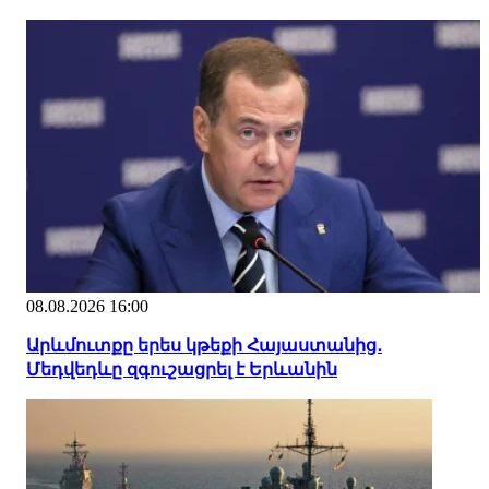
08.08.2026 16:00
Արևմուտքը երես կթեքի Հայաստանից․
Մեդվեդևը զգուշացրել է Երևանին