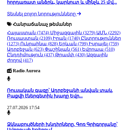
հորդառատ անձրև, կարկուտ և մինչև 25 մ/վ...
Տեսնել բոլոր նորությունները
Հանրաճանաչ թեմաներ
Հայաստան
(7474)
Միջազգային
(3279)
ԱՄՆ
(2292)
Ռուսաստան
(2109)
Իրան
(1740)
Ընտրություններ
(1273)
Ուկրաինա
(828)
Երևան
(799)
Իսրայել
(759)
Ադրբեջան
(623)
Փաշինյան
(561)
Եվրոպա
(510)
Ընդդիմություն
(437)
Թրամփ
(430)
Ազգային
ժողով
(417)
Radio Aurora
Ռուսական գազը՝ Ադրբեջանի անվան տակ.
Բաքվի էներգետիկ խաղը Եվր...
27.07.2026 17:54
Ձկնաբույծների խնդիրները. Գոռ Գրիգորյանը՝
Ավրորայի եթերում