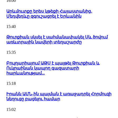
16:00
Արևմուտքը երես կթեքի Հայաստանից․
Մեդվեդևը զգուշացրել է Երևանին
15:40
Թուրքիան սկսել է սահմանափակել Սև ծովում
առևտրային նավերի տեղաշարժը
15:35
Բուլղարիայում ԱԹՍ է պայթել Թուրքիան և
Ուկրաինան կապող գազատարի
հարևանությամ...
15:18
Իրանն ԱՄՆ-ին պայման է առաջադրել Հորմուզի
նեղուցը բացելու համար
15:02