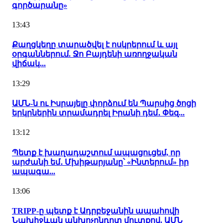
գործարանը»
13:43
Քաղցկեղը տարածվել է ոսկրերում և այլ
օրգաններում. Ջո Բայդենի առողջական
վիճակ...
13:29
ԱՄՆ-ն ու Իսրայելը փորձում են Պարսից ծոցի
երկրներին տրամադրել Իրանի դեմ․ Փեզ...
13:12
Պետք է խաղադաշտում ապացուցեմ, որ
արժանի եմ․ Մխիթարյանը՝ «Ինտերում» իր
ապագա...
13:06
TRIPP-ը պետք է Ադրբեջանին ապահովի
Նախիջևան անխոչընդոտ մուտքով. ԱՄՆ