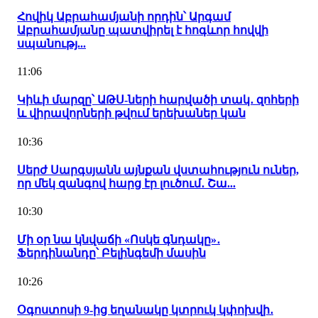
Հովիկ Աբրահամյանի որդին՝ Արգամ
Աբրահամյանը պատվիրել է հոգևոր հովվի
սպանությ...
11:06
Կիևի մարզը՝ ԱԹՍ-ների հարվածի տակ․ զոհերի
և վիրավորների թվում երեխաներ կան
10:36
Սերժ Սարգսյանն այնքան վստահություն ուներ,
որ մեկ զանգով հարց էր լուծում․ Շա...
10:30
Մի օր նա կնվաճի «Ոսկե գնդակը»․
Ֆերդինանդը՝ Բելինգեմի մասին
10:26
Օգոստոսի 9-ից եղանակը կտրուկ կփոխվի․