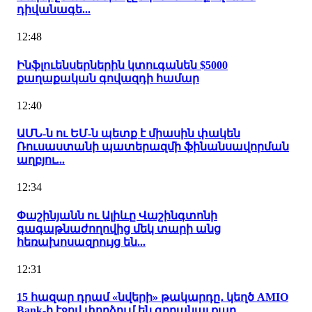
դիվանագե...
12:48
Ինֆլուենսերներին կտուգանեն $5000
քաղաքական գովազդի համար
12:40
ԱՄՆ-ն ու ԵՄ-ն պետք է միասին փակեն
Ռուսաստանի պատերազմի ֆինանսավորման
աղբյու...
12:34
Փաշինյանն ու Ալիևը Վաշինգտոնի
գագաթնաժողովից մեկ տարի անց
հեռախոսազրույց են...
12:31
15 հազար դրամ «նվերի» թակարդը․ կեղծ AMIO
Bank-ի էջով փորձում են գողանալ քաղ...