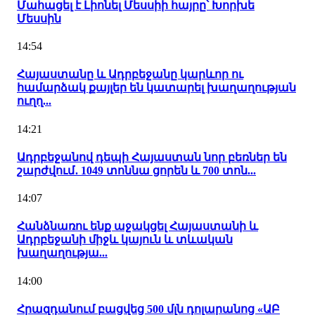
Մահացել է Լիոնել Մեսսիի հայրը՝ Խորխե
Մեսսին
14:54
Հայաստանը և Ադրբեջանը կարևոր ու
համարձակ քայլեր են կատարել խաղաղության
ուղղ...
14:21
Ադրբեջանով դեպի Հայաստան նոր բեռներ են
շարժվում․ 1049 տոննա ցորեն և 700 տոն...
14:07
Հանձնառու ենք աջակցել Հայաստանի և
Ադրբեջանի միջև կայուն և տևական
խաղաղությա...
14:00
Հրազդանում բացվեց 500 մլն դոլարանոց «ԱԲ