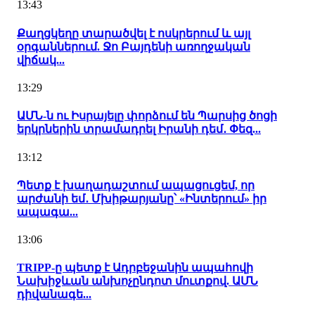
13:43
Քաղցկեղը տարածվել է ոսկրերում և այլ
օրգաններում. Ջո Բայդենի առողջական
վիճակ...
13:29
ԱՄՆ-ն ու Իսրայելը փորձում են Պարսից ծոցի
երկրներին տրամադրել Իրանի դեմ․ Փեզ...
13:12
Պետք է խաղադաշտում ապացուցեմ, որ
արժանի եմ․ Մխիթարյանը՝ «Ինտերում» իր
ապագա...
13:06
TRIPP-ը պետք է Ադրբեջանին ապահովի
Նախիջևան անխոչընդոտ մուտքով. ԱՄՆ
դիվանագե...