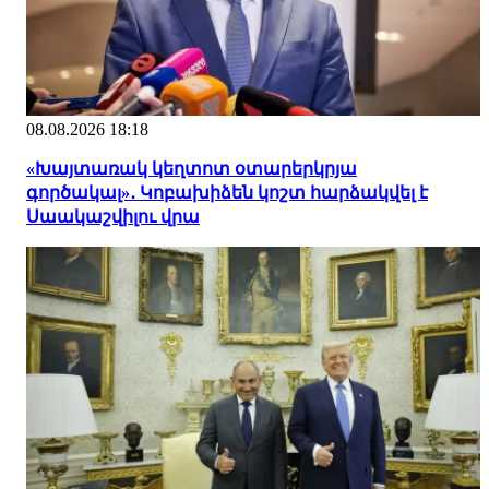
08.08.2026 18:18
«Խայտառակ կեղտոտ օտարերկրյա
գործակալ»․ Կոբախիձեն կոշտ հարձակվել է
Սաակաշվիլու վրա