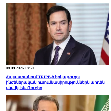
08.08.2026 18:50
Հայաստանում TRIPP-ի երկաթուղու
ինժեներական ուսումնասիրություններն արդեն
սկսվել են. Ռուբիո