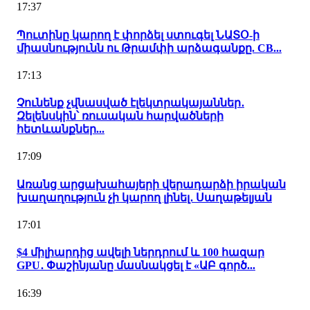
17:37
Պուտինը կարող է փորձել ստուգել ՆԱՏՕ-ի
միասնությունն ու Թրամփի արձագանքը. CB...
17:13
Չունենք չվնասված էլեկտրակայաններ․
Զելենսկին՝ ռուսական հարվածների
հետևանքներ...
17:09
Առանց արցախահայերի վերադարձի իրական
խաղաղություն չի կարող լինել․ Սաղաթելյան
17:01
$4 միլիարդից ավելի ներդրում և 100 հազար
GPU․ Փաշինյանը մասնակցել է «ԱԲ գործ...
16:39