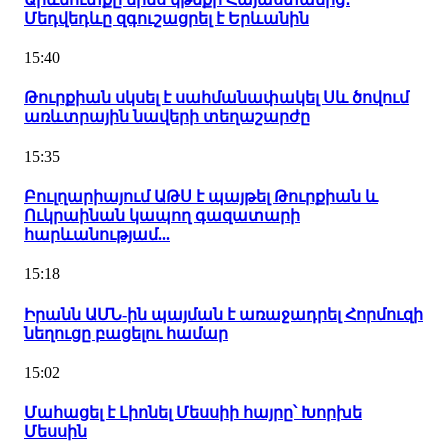
Մեդվեդևը զգուշացրել է Երևանին
15:40
Թուրքիան սկսել է սահմանափակել Սև ծովում
առևտրային նավերի տեղաշարժը
15:35
Բուլղարիայում ԱԹՍ է պայթել Թուրքիան և
Ուկրաինան կապող գազատարի
հարևանությամ...
15:18
Իրանն ԱՄՆ-ին պայման է առաջադրել Հորմուզի
նեղուցը բացելու համար
15:02
Մահացել է Լիոնել Մեսսիի հայրը՝ Խորխե
Մեսսին