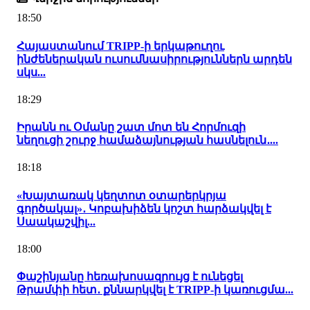
18:50
Հայաստանում TRIPP-ի երկաթուղու
ինժեներական ուսումնասիրություններն արդեն
սկս...
18:29
Իրանն ու Օմանը շատ մոտ են Հորմուզի
նեղուցի շուրջ համաձայնության հասնելուն․...
18:18
«Խայտառակ կեղտոտ օտարերկրյա
գործակալ»․ Կոբախիձեն կոշտ հարձակվել է
Սաակաշվիլ...
18:00
Փաշինյանը հեռախոսազրույց է ունեցել
Թրամփի հետ․ քննարկվել է TRIPP-ի կառուցմա...