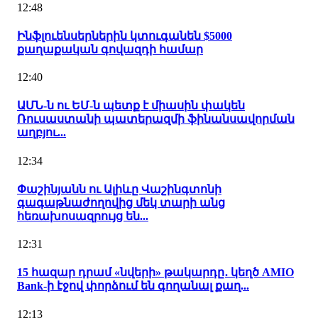
12:48
Ինֆլուենսերներին կտուգանեն $5000
քաղաքական գովազդի համար
12:40
ԱՄՆ-ն ու ԵՄ-ն պետք է միասին փակեն
Ռուսաստանի պատերազմի ֆինանսավորման
աղբյու...
12:34
Փաշինյանն ու Ալիևը Վաշինգտոնի
գագաթնաժողովից մեկ տարի անց
հեռախոսազրույց են...
12:31
15 հազար դրամ «նվերի» թակարդը․ կեղծ AMIO
Bank-ի էջով փորձում են գողանալ քաղ...
12:13