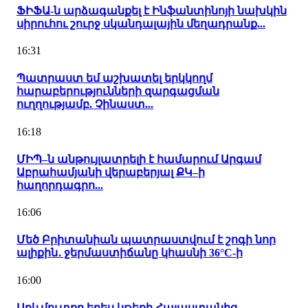
ՖԻՖԱ-ն արձագանքել է Ինֆանտինոյի նախկին
սիրուհու շուրջ սկանդալային մեղադրանք...
16:31
Պատրաստ եմ աշխատել երկկողմ
հարաբերությունների զարգացման
ուղղությամբ. Չինաստ...
16:18
ՄԻՊ–ն անթույլատրելի է համարում Արգամ
Աբրահամյանի վերաբերյալ ՔԿ–ի
հաղորդագրո...
16:06
Մեծ Բրիտանիան պատրաստվում է շոգի նոր
ալիքին․ ջերմաստիճանը կհասնի 36°C-ի
16:00
Արևմուտքը երես կթեքի Հայաստանից․