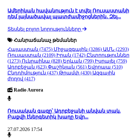
Ամերիկան հավանություն է տվել Ռուսաստանի
դեմ լայնածավալ պատժամիջոցներին․ Զել...
Տեսնել բոլոր նորությունները
Հանրաճանաչ թեմաներ
Հայաստան
(7475)
Միջազգային
(3286)
ԱՄՆ
(2293)
Ռուսաստան
(2109)
Իրան
(1742)
Ընտրություններ
(1273)
Ուկրաինա
(828)
Երևան
(799)
Իսրայել
(759)
Ադրբեջան
(623)
Փաշինյան
(561)
Եվրոպա
(510)
Ընդդիմություն
(437)
Թրամփ
(430)
Ազգային
ժողով
(417)
Radio Aurora
Ռուսական գազը՝ Ադրբեջանի անվան տակ.
Բաքվի էներգետիկ խաղը Եվր...
27.07.2026 17:54