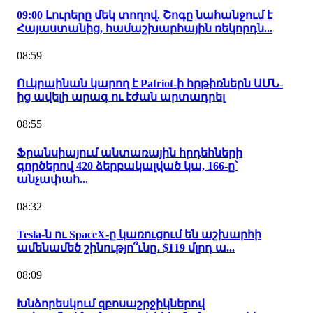
09:00 Լուրերը մեկ տողով. Շոգը նահանջում է
Հայաստանից, համաշխարհային ռեկորդն...
08:59
Ուկրաինան կարող է Patriot-ի հրթիռներն ԱՄՆ-
ից ավելի արագ ու էժան արտադրել
08:55
Ֆրանսիայում անտառային հրդեհների
գործերով 420 ձերբակալված կա, 166-ը՝
անչափահ...
08:32
Tesla-ն ու SpaceX-ը կառուցում են աշխարհի
ամենամեծ շինությո՞ւնը․ $119 մլրդ ա...
08:09
Խնձորեսկում զբոսաշրջիկներով