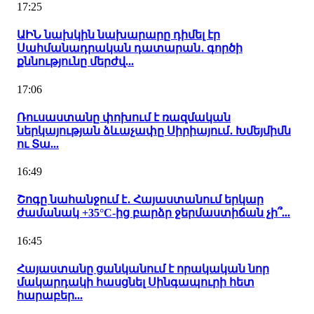
17:25
ԱԻՆ նախկին նախարարը դիմել էր
Սահմանադրական դատարան․ գործի
քննությունը մերժվ...
17:06
Ռուսաստանը փոխում է ռազմական
ներկայության ձևաչափը Սիրիայում․ Խմեյմիմն
ու Տա...
16:49
Շոգը նահանջում է․ Հայաստանում երկար
ժամանակ +35°C-ից բարձր ջերմաստիճան չի՞...
16:45
Հայաստանը ցանկանում է որակական նոր
մակարդակի հասցնել Սինգապուրի հետ
հարաբեր...