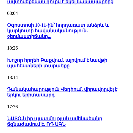
ավտոմեքենան դուրս է եկել ճանապարհից
08:04
Օգոստոսի 10-11-ին՝ հորդառատ անձրև և
կարկուտի հավանականություն․
ջերմաստիճանը...
18:26
Խոշոր հրդեհ Բաքվում․ այրվում է նավթի
պահեստների տարածքը
18:14
Դանակահարություն Վեդիում․ վիրավորվել է
երկու երիտասարդ
17:36
ՆԱՏՕ-ն իր պատմության ամենածանր
ճգնաժամում է․ ՌԴ ԱԳՆ