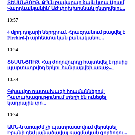
ՏԵՍԱՆՅՈՒԹ. ՔՊ-ն բավարար ձայն կտա Արամ
Վարդևանյանին՝ ԱԺ փոխխոսնակ ընտրվելու...
10:57
4 մլրդ դոլարի ներդրում․ Հրազդանում բացվել է
Firebird-ի արհեստական բանականու...
10:54
ՏԵՍԱՆՅՈՒԹ. Հայ ժողովուրդը հայտնվել է դրսից
պարտադրվող երկու հանրաքվեի առաջ....
10:39
Գլխավոր դատախազի հրամաններով`
Դատախազությունում տեղի են ունեցել
կադրային փո...
10:34
ԱՄՆ-ն առայժմ չի պատրաստվում վերսկսել
Իրանի դեմ լայնածավալ ռազմական գործողու...