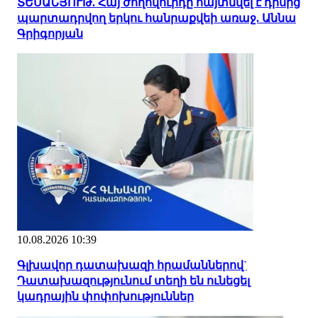
ՏԵՍԱՆՅՈՒԹ. Հայ ժողովուրդը հայտնվել է դրսից
պարտադրվող երկու հանրաքվեի առաջ. Աննա
Գրիգորյան
10.08.2026 10:39
Գլխավոր դատախազի հրամաններով`
Դատախազությունում տեղի են ունեցել
կադրային փոփոխություններ