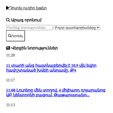
Դիտել ուղիղ եթեր
Արագ որոնում
Որոնել
Վերջին նորություններ
11:20
11 տարի անց հայտնաբերվել է 10.9 մլն եվրո
հափշտակած խմբի անդամը․ ՔԿ
11:17
11:00 Լուրերը մեկ տողով. 4 միլիարդ դոլարանոց
ԱԲ կենտրոնի բացում. Թաթարստանո...
11:13