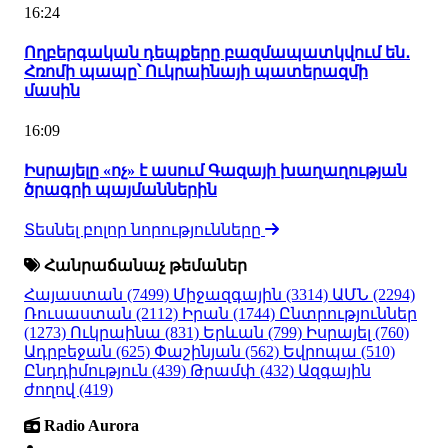
16:24
Ողբերգական դեպքերը բազմապատկվում են․
Հռոմի պապը՝ Ուկրաինայի պատերազմի
մասին
16:09
Իսրայելը «ոչ» է ասում Գազայի խաղաղության
ծրագրի պայմաններին
Տեսնել բոլոր նորությունները
Հանրաճանաչ թեմաներ
Հայաստան
(7499)
Միջազգային
(3314)
ԱՄՆ
(2294)
Ռուսաստան
(2112)
Իրան
(1744)
Ընտրություններ
(1273)
Ուկրաինա
(831)
Երևան
(799)
Իսրայել
(760)
Ադրբեջան
(625)
Փաշինյան
(562)
Եվրոպա
(510)
Ընդդիմություն
(439)
Թրամփ
(432)
Ազգային
ժողով
(419)
Radio Aurora