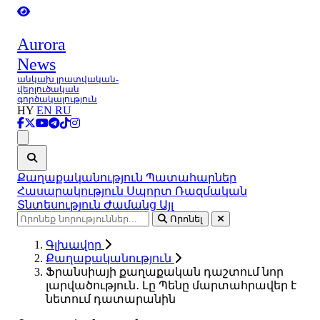
Aurora
News
անկախ լրատվական-
վերլուծական
գործակալություն
HY
EN
RU
Ցանկ
Քաղաքականություն
Պատահարներ
Հասարակություն
Սպորտ
Ռազմական
Տնտեսություն
Ժամանց
Այլ
Որոնել
Գլխավոր
Քաղաքականություն
Ֆրանսիայի քաղաքական դաշտում նոր
լարվածություն․ Լը Պենը մարտահրավեր է
նետում դատարանին