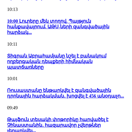
10:13
10:00 Լուրերը մեկ տողով. Պայթյուն
հանքավայրում. ԱԹՍ-ների զանգվածային
հարձակ...
10:11
Տիգրան Աբրահամյանը նշել է բանակում
ողբերգական դեպքերի հիմնական
պատճառները
10:01
Ռուսաստանը ենթարկվել է զանգվածային
դրոնային հարձակման․ խոցվել է 456 անօդաչո...
09:49
Թայֆուն տեսակի փոթորիկը հարվածել է
Չինաստանին․ հազարավոր չվերթներ
չեղարկվել...