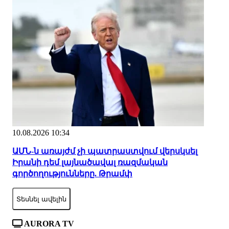
10.08.2026 10:34
ԱՄՆ-ն առայժմ չի պատրաստվում վերսկսել
Իրանի դեմ լայնածավալ ռազմական
գործողությունները. Թրամփ
Տեսնել ավելին
AURORA TV