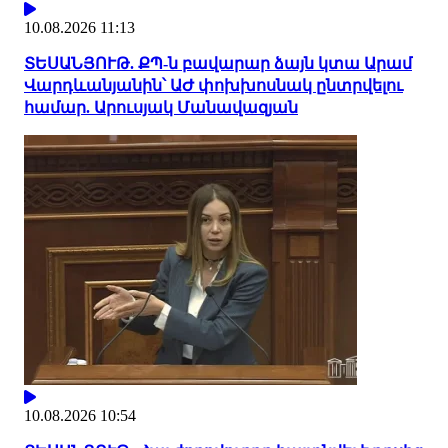
10.08.2026 11:13
ՏԵՍԱՆՅՈՒԹ. ՔՊ-ն բավարար ձայն կտա Արամ
Վարդևանյանին՝ ԱԺ փոխխոսնակ ընտրվելու
համար. Արուսյակ Մանավազյան
10.08.2026 10:54